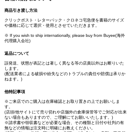
商品引き渡し方法
クリックポスト・レターパック・クロネコ宅急便を書籍のサイズ
や価格に応じて選択・使用とさせていただきます。
※ If you wish to ship internationally, please buy from Buyee(海外
代理購入会社)
返品について
誤発送、状態が表記とは著しく異なる等の店責以外はお断りいた
します。
(配送業者による破損や紛失などのトラブルの責任や賠償は承りか
ねます。)
他特記事項
※ご来店でのご購入は在庫確認とお取り置きの上でお願いしま
す。
(店頭/他サイトにて売り切れや店舗外の倉庫保管等でご対応が出来
ない場合もありますので、ご理解にてお願いいたします。)
※請求書や領収書などが必要な場合、その種類と日付や社判の有
無などの情報は注文時に明確にお教えください。