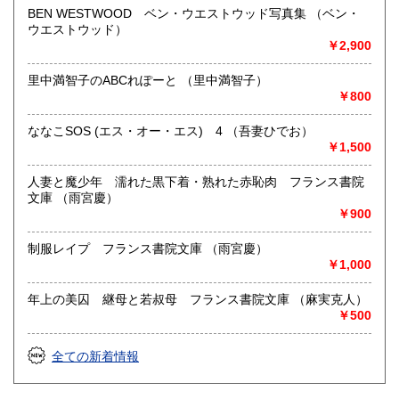
BEN WESTWOOD ベン・ウエストウッド写真集 （ベン・
ウエストウッド）
￥2,900
里中満智子のABCれぽーと （里中満智子）
￥800
ななこSOS (エス・オー・エス) 4 （吾妻ひでお）
￥1,500
人妻と魔少年 濡れた黒下着・熟れた赤恥肉 フランス書院
文庫 （雨宮慶）
￥900
制服レイプ フランス書院文庫 （雨宮慶）
￥1,000
年上の美囚 継母と若叔母 フランス書院文庫 （麻実克人）
￥500
全ての新着情報