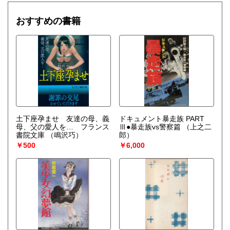
おすすめの書籍
土下座孕ませ 友達の母、義
ドキュメント暴走族 PART
母、父の愛人を… フランス
Ⅲ●暴走族vs警察篇
（上之二
書院文庫
（鳴沢巧）
郎）
￥500
￥6,000