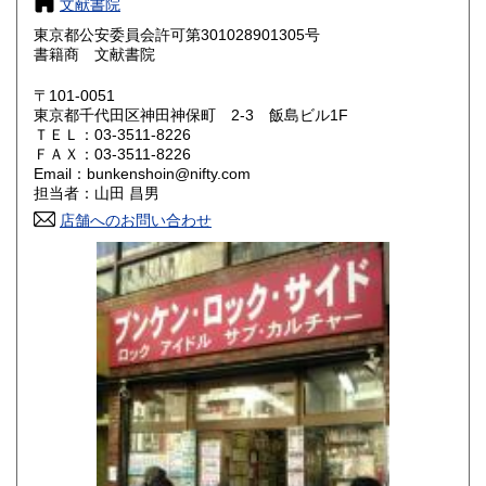
文献書院
東京都公安委員会許可第301028901305号
鳥取県
島根県
200円
200円
書籍商 文献書院
岡山県
広島県
200円
200円
〒101-0051
東京都千代田区神田神保町 2-3 飯島ビル1F
ＴＥＬ：03-3511-8226
山口県
徳島県
200円
200円
ＦＡＸ：03-3511-8226
Email：bunkenshoin@nifty.com
香川県
愛媛県
200円
200円
担当者：山田 昌男
店舗へのお問い合わせ
高知県
福岡県
200円
200円
佐賀県
長崎県
200円
200円
熊本県
大分県
200円
200円
宮崎県
鹿児島県
200円
200円
沖縄県
200円