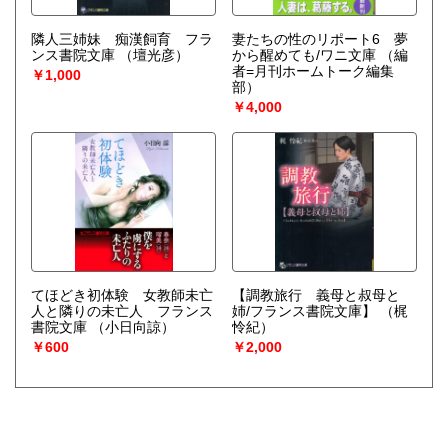
隣人三姉妹 痴漢飼育 フラ
妻たちの性のリポート6 夢
ンス書院文庫
（壇光彦）
から醒めても/ワニ文庫
（編
者=月刊ホームトーク編集
￥1,000
部）
￥4,000
てほどき初体験 女教師未亡
【調教旅行 義母と叔母と
人と隣りの未亡人 フランス
姉/フランス書院文庫】
（梶
書院文庫
（小日向諒）
怜紀）
￥600
￥2,000