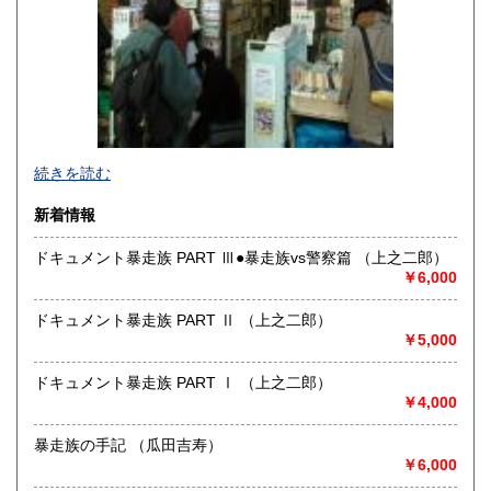
-
続きを読む
沿線名：東京メトロ半蔵門線 都営三田線 都営新宿線
新着情報
最寄駅：神保町駅徒歩1分
営業時間：平日10:30-19:00 日・祝日11:00-18:30
ドキュメント暴走族 PART Ⅲ●暴走族vs警察篇 （上之二郎）
定休日：年末年始(30日～3日)※28日以降の通販は翌年以降対
￥6,000
応とさせていただきます。
ドキュメント暴走族 PART Ⅱ （上之二郎）
書籍の買取について
￥5,000
-
ドキュメント暴走族 PART Ⅰ （上之二郎）
￥4,000
取り扱い分野
趣味、サブカルチャー、古書一般（その他）
暴走族の手記 （瓜田吉寿）
ロック、アイドル、サブカルチャー、古書一般等
￥6,000