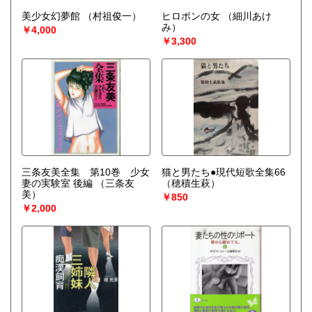
美少女幻夢館
（村祖俊一）
ヒロポンの女
（細川あけ
み）
￥4,000
￥3,300
三条友美全集 第10巻 少女
猫と男たち●現代短歌全集66
妻の実験室 後編
（三条友
（穂積生萩）
美）
￥850
￥2,000