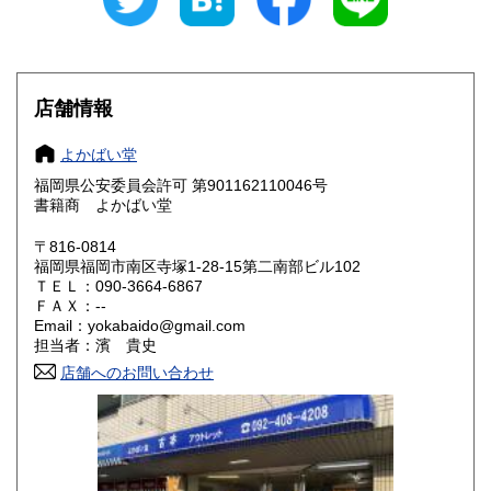
愛知県
三重県
360円
360円
滋賀県
京都府
360円
360円
大阪府
兵庫県
360円
360円
店舗情報
奈良県
和歌山県
360円
360円
よかばい堂
福岡県公安委員会許可 第901162110046号
鳥取県
島根県
360円
360円
書籍商 よかばい堂
岡山県
広島県
360円
360円
〒816-0814
福岡県福岡市南区寺塚1-28-15第二南部ビル102
ＴＥＬ：090-3664-6867
山口県
徳島県
360円
360円
ＦＡＸ：--
Email：yokabaido@gmail.com
香川県
愛媛県
360円
360円
担当者：濱 貴史
店舗へのお問い合わせ
高知県
福岡県
360円
360円
佐賀県
長崎県
360円
360円
熊本県
大分県
360円
360円