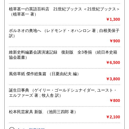
◆捨てる前に、まずご相談を！
植草甚一の英語百科店 21世紀ブックス ＜21世紀ブックス＞
（植草甚一 著）
￥1,300
沿線名：西鉄天神大牟田線
最寄駅：高宮駅 バス停(寺塚、長住二丁目)
営業時間：13:00-18:00
ボルネオの奥地へ （レドモンド・オハンロン 著 ; 白根美保子
定休日：不定休
訳）
￥900
書籍の買取について
維新史料編纂会講演速記録 復刻版 全3巻揃 （続日本史籍
◆人文科学・文藝・芸術・自然科学・社会科学などの専門書
協会叢書）
はもちろん、昭和レトロなもの歓迎! 雑誌・レコード・戦時
￥6,500
史料・アイドルなどなどまで幅広く買い取ります。
風俗草紙 傑作総集篇 （日夏由紀夫 編）
◆大量の本の処分、不動産処分に伴う大量のモノの処分も併
￥3,800
せてご相談下さい。
誕生日事典 （ゲイリー・ゴールドシュナイダー, ユースト・
◆福岡近郊はもちろん、大量の場合は九州一円・山口まで出
エルファーズ 著 ; 牧人舎 訳）
向きます。
￥800
取り扱い分野
松本民芸家具 新版. （池田三四郎 著）
哲学宗教、歴史、社会科学、自然科学、美術工芸、外国文
￥2,100
学、サブカルチャー
アイドル・芸能誌