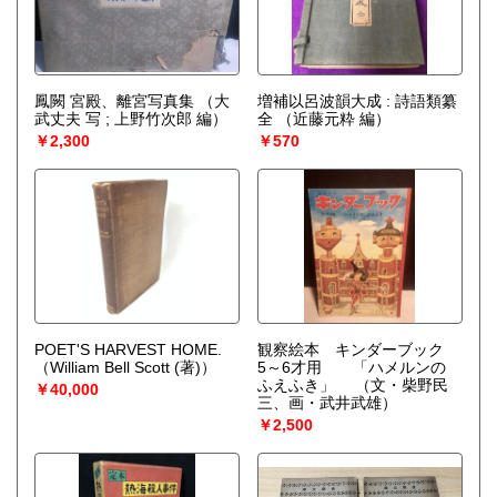
鳳闕 宮殿、離宮写真集
（大
増補以呂波韻大成 : 詩語類纂
武丈夫 写 ; 上野竹次郎 編）
全
（近藤元粋 編）
￥2,300
￥570
POET'S HARVEST HOME.
観察絵本 キンダーブック
（William Bell Scott (著)）
5～6才用 「ハメルンの
ふえふき」
（文・柴野民
￥40,000
三、画・武井武雄）
￥2,500