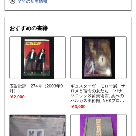
全ての新着情報
おすすめの書籍
広告批評 274号（2003年9
ギュスターヴ・モロー展 : サ
月）
ロメと宿命の女たち
（パナ
ソニック汐留美術館, あべの
￥2,000
ハルカス美術館, NHKプロモ
ーション編）
￥3,000