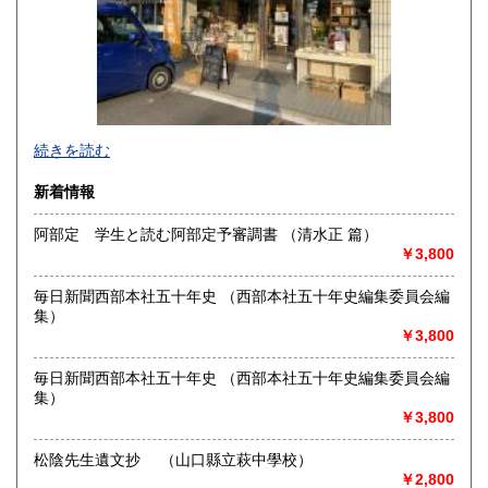
宮崎県
鹿児島県
360円
360円
沖縄県
360円
続きを読む
新着情報
阿部定 学生と読む阿部定予審調書 （清水正 篇）
￥3,800
毎日新聞西部本社五十年史 （西部本社五十年史編集委員会編
集）
￥3,800
毎日新聞西部本社五十年史 （西部本社五十年史編集委員会編
集）
￥3,800
◆寺塚店で店頭買取中いたします
松陰先生遺文抄 （山口縣立萩中學校）
◆出張買取・本の整理・遺品整理・実家整理・生前整理・終
￥2,800
活 ご相談ください