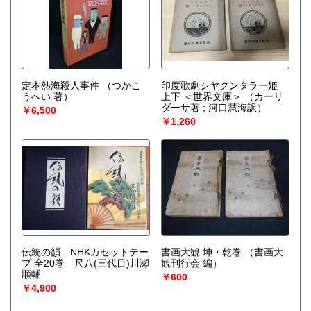
定本熱海殺人事件
（つかこ
印度歌劇シヤクンタラー姫
うへい 著）
上下 ＜世界文庫＞
（カーリ
ダーサ著 ; 河口慧海訳）
￥6,500
￥1,260
伝統の韻 NHKカセットテー
書画大観 坤・乾巻
（書画大
プ 全20巻 尺八(三代目)川瀬
観刊行会 編）
順輔
￥600
￥4,900