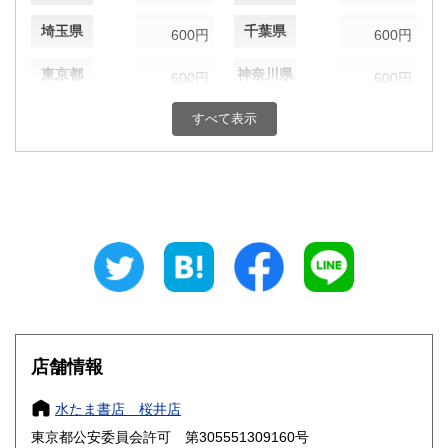
埼玉県
千葉県
600円
600円
東京都
神奈川県
600円
600円
新潟県
富山県
すべて表示
600円
600円
石川県
福井県
600円
600円
山梨県
長野県
600円
600円
岐阜県
静岡県
600円
600円
愛知県
三重県
600円
600円
滋賀県
京都府
600円
600円
店舗情報
大阪府
兵庫県
600円
600円
水たま書店 桜井店
奈良県
和歌山県
600円
600円
東京都公安委員会許可 第305551309160号