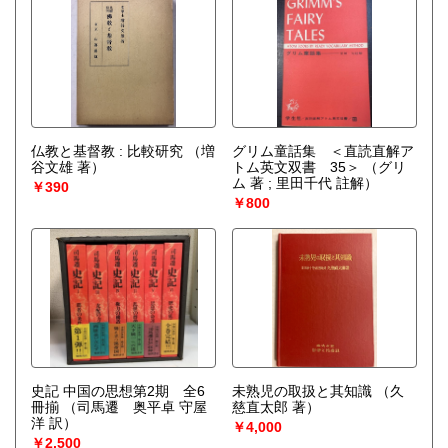
仏教と基督教 : 比較研究
（増
グリム童話集 ＜直読直解ア
谷文雄 著）
トム英文双書 35＞
（グリ
ム 著 ; 里田千代 註解）
￥390
￥800
史記 中国の思想第2期 全6
未熟児の取扱と其知識
（久
冊揃
（司馬遷 奥平卓 守屋
慈直太郎 著）
洋 訳）
￥4,000
￥2,500