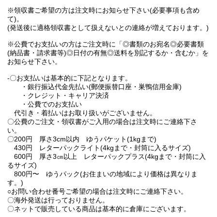
※領収書ご希望の方は注文時にお知らせ下さい(必要事項も含め
て)。
(発送後に適格領収書として扱えないとの連絡が増えております。)
※公費でお支払いの方はご注文時に「◎書類のお宛名◎必要書類
(納品書・請求書等)◎日付の有無◎送料を別記するか・含むか」を
お知らせ下さい。
-〇お支払いは基本的に下記となります。
・銀行振込代金先払い(郵便振替口座・巣鴨信用金庫)
・クレジット・キャリア決済
・公費でのお支払い
代引き・着払いはお取り扱いがございません。
〇公費のご注文・領収書がご入用の場合は注文時にご連絡下さ
い。
〇200円 厚さ3cm以内 ゆうパケット(1kgまで)
430円 レターパックライト(4kgまで・封筒に入るサイズ)
600円 厚さ3㎝以上 レターパックプラス(4kgまで・封筒に入
るサイズ)
800円〜 ゆうパック(お住まいの地域により価格は異なりま
す。)
○お問い合わせ番号ご希望の場合は注文時にご連絡下さい。
〇海外発送は行っておりません。
〇ネットで販売している商品は基本的に倉庫にございます。