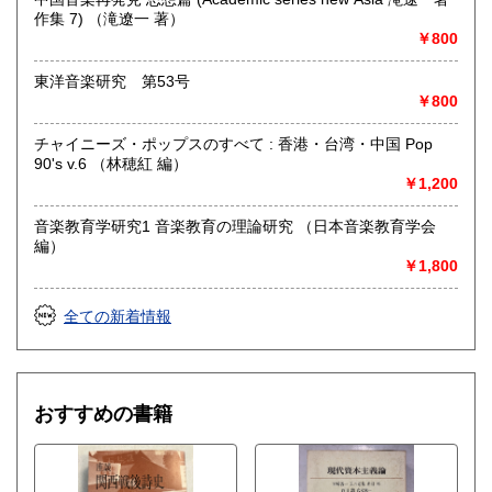
最寄駅：桜井駅
作集 7) （滝遼一 著）
営業時間：11時‐17時
￥800
定休日：金曜日(その他の曜日でも出張買取等により休みの場
合がございます)
東洋音楽研究 第53号
￥800
書籍の買取について
チャイニーズ・ポップスのすべて : 香港・台湾・中国 Pop
水たま書店 ではお買取り大歓迎です
90's v.6 （林穂紅 編）
￥1,200
駐車場ございます
詳しくはHPをご覧ください
音楽教育学研究1 音楽教育の理論研究 （日本音楽教育学会
編）
￥1,800
取り扱い分野
総記、哲学宗教、歴史、社会科学、自然科学、美術工芸、国
全ての新着情報
語国文、外国文学、古典籍、近代文献、趣味、サブカルチャ
ー、古書一般（その他）
おすすめの書籍