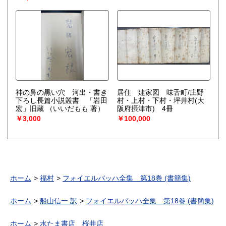
神の鼻の黒い穴 河出・書き
居住 建家図 味舌町/庄野
下ろし長篇小説叢書 「岩田
村・上村・下村・坪井村(大
宏」旧蔵
（いいだもも 著）
阪府摂津市) 4冊
￥3,000
￥100,000
ホーム
福村
フォイエルバッハ全集 第18巻 (書簡集)
ホーム
船山信一 訳
フォイエルバッハ全集 第18巻 (書簡集)
ホーム
水たま書店 桜井店