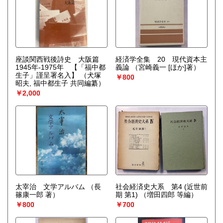
座談関西戦後詩史 大阪篇
経済学全集 20 現代資本主
1945年-1975年 【「福中都
義論
（宮崎義一 [ほか]著）
生子」謹呈署名入】
（犬塚
￥800
昭夫, 福中都生子 共同編纂）
￥2,000
太宰治 文学アルバム
（長
社会経済史大系 第4 (近世前
篠康一郎 著）
期 第1)
（増田四郎 等編）
￥800
￥700