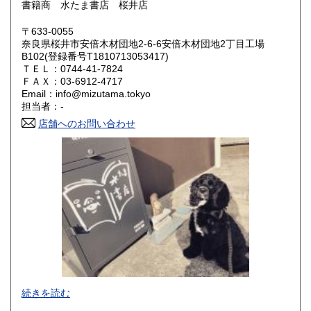
書籍商 水たま書店 桜井店
鳥取県
島根県
600円
600円
〒633-0055
岡山県
広島県
600円
600円
奈良県桜井市安倍木材団地2-6-6安倍木材団地2丁目工場
B102(登録番号T1810713053417)
ＴＥＬ：0744-41-7824
山口県
徳島県
600円
600円
ＦＡＸ：03-6912-4717
Email：info@mizutama.tokyo
香川県
愛媛県
600円
600円
担当者：-
店舗へのお問い合わせ
高知県
福岡県
600円
600円
佐賀県
長崎県
600円
600円
熊本県
大分県
600円
600円
宮崎県
鹿児島県
600円
600円
沖縄県
600円
続きを読む