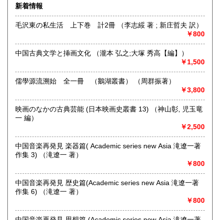
新着情報
毛沢東の私生活 上下巻 計2冊 （李志綏 著 ; 新庄哲夫 訳）
￥800
中国古典文学と挿画文化 （瀧本 弘之;大塚 秀高【編】）
￥1,500
儒學源流溯始 全一冊 （鵝湖叢書） （周群振著）
￥3,800
映画のなかの古典芸能 (日本映画史叢書 13) （神山彰, 児玉竜
一 編）
ネット販売を主に多ジャンルの書籍をお取り扱いしておりま
￥2,500
す
奈良県での専門書買取りはお任せください！
中国音楽再発見 楽器篇( Academic series new Asia 滝遼一著
大量の書籍から蔵書の整理まで
作集 3) （滝遼一 著）
★ISBN有の書籍・戦前・戦中の古書・紙物(古いチラシなど)
￥800
専門書(社会科学・書道・哲学などなど)
パンフレット・絵葉書・古写真等 CD・DVDなど 買取りして
中国音楽再発見 歴史篇(Academic series new Asia 滝遼一著
おります！！
作集 6) （滝遼一 著）
まずはお気軽にお問い合わせください!
￥800
沿線名：近鉄大阪線
中国音楽再発見 思想篇 (Academic series new Asia 滝遼一著