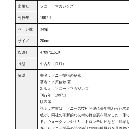
出版社
ソニー・マガジンズ
刊行年
1997.1
ページ数
349p
サイズ
20cm
ISBN
478971151X
状態
中古品（良好）
解説
書名：ソニー技術の秘密
著者：木原信敏 著
出版元：ソニー・マガジンズ
刊行年：1997.1
版表示：
説明：本書は、ソニーの技術開発に長年携わった木
敏が、同社の革新的な技術の舞台裏を明かした一冊
る。ウォークマンやトリニトロンテレビなど、世界
巻したソニー製品の開発秘話や技術的挑戦を具体的