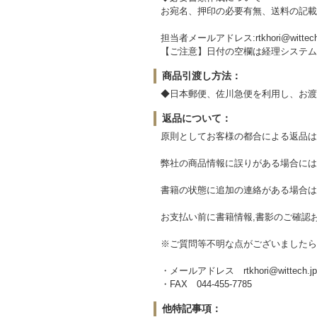
お宛名、押印の必要有無、送料の記載
担当者メールアドレス:rtkhori@wittech
【ご注意】日付の空欄は経理システム
商品引渡し方法：
◆日本郵便、佐川急便を利用し、お渡
返品について：
原則としてお客様の都合による返品は
弊社の商品情報に誤りがある場合には
書籍の状態に追加の連絡がある場合は
お支払い前に書籍情報,書影のご確認
※ご質問等不明な点がございましたら
・メールアドレス rtkhori@wittech.jp
・FAX 044-455-7785
他特記事項：