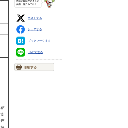
ポストする
シェアする
ブックマークする
LINEで送る
原信
であ
を席
に解