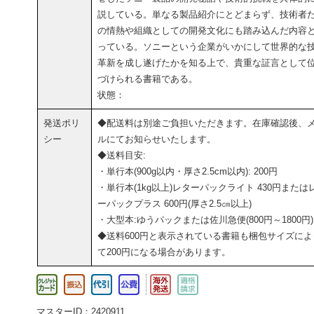
説している。単なる製品紹介にとどまらず、技術者
の情熱や組織としての開発文化にも踏み込んだ内容
っている。ソニーという企業がいかにして世界的な
革新を成し遂げたかを知る上で、貴重な証言として
づけられる書籍である。
状態：
発送ポリ
◆配送料は別途ご負担いただきます。在庫確認後、
シー
ルにてお知らせいたします。
◆送料目安:
・単行本(900g以内・厚さ2.5cm以内): 200円
・単行本(1kg以上)レターパックライト 430円または
ーパックプラス 600円(厚さ2.5㎝以上)
・大型本:ゆうパックまたは佐川急便(800円～1800円)
◆送料600円と表示されている書籍も梱包サイズによ
て200円になる場合があります。
マスターID：2420911