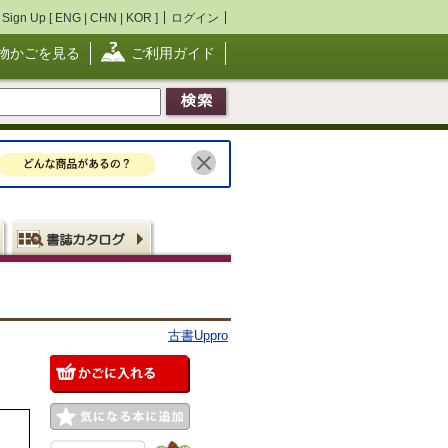
Sign Up [
ENG
|
CHN
|
KOR
]
ログイン
物かごを見る
ご利用ガイド
古書Uppro