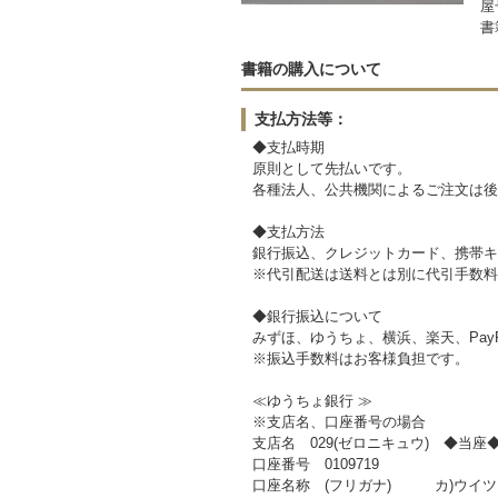
屋
書
書籍の購入について
支払方法等：
◆支払時期
原則として先払いです。
各種法人、公共機関によるご注文は後
◆支払方法
銀行振込、クレジットカード、携帯キ
※代引配送は送料とは別に代引手数料が
◆銀行振込について
みずほ、ゆうちょ、横浜、楽天、Pay
※振込手数料はお客様負担です。
≪ゆうちょ銀行 ≫
※支店名、口座番号の場合
支店名 029(ゼロニキュウ) ◆当座
口座番号 0109719
口座名称 (フリガナ) カ)ウイツ