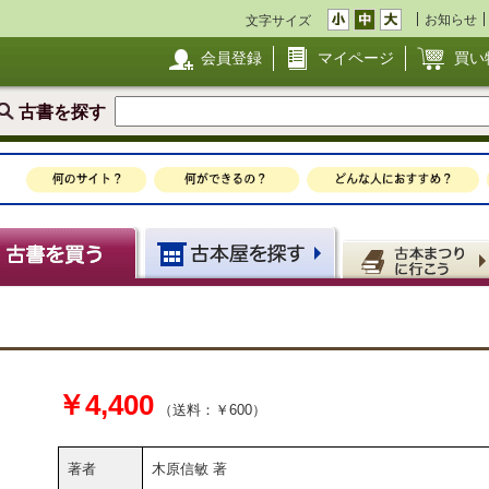
お知らせ
文字サイズ
会員登録
マイページ
買い
古書を探す
￥4,400
（送料：￥600）
著者
木原信敏 著