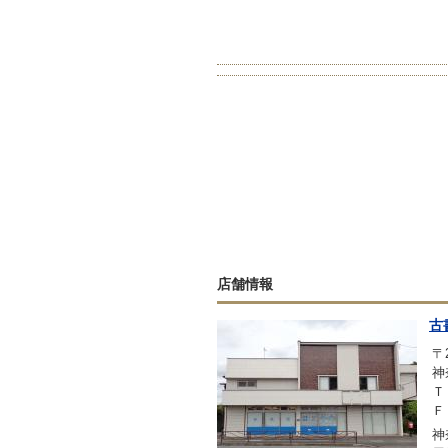
店舗情報
古
〒2
神
Ｔ
Ｆ
神