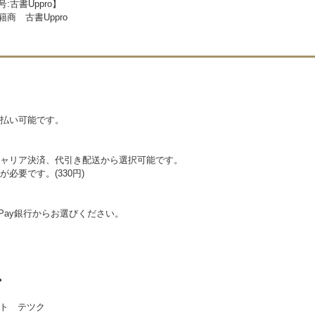
号:古書Uppro】
籍商 古書Uppro
払い可能です。
ャリア決済、代引き配送から選択可能です。
必要です。(330円)
Pay銀行からお選びください。
◆
ト テツク