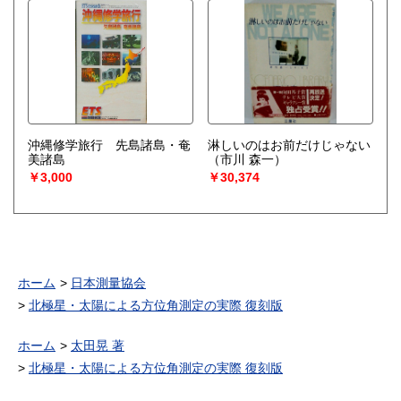
沖縄修学旅行 先島諸島・奄
淋しいのはお前だけじゃない
美諸島
（市川 森一）
￥3,000
￥30,374
ホーム
日本測量協会
北極星・太陽による方位角測定の実際 復刻版
ホーム
太田晃 著
北極星・太陽による方位角測定の実際 復刻版