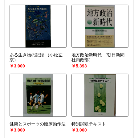
ある生き物の記録
（小松左
地方政治新時代
（朝日新聞
京）
社内政部）
￥3,000
￥5,393
健康とスポーツの臨床動作法
特別試験テキスト
￥3,000
￥3,000