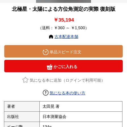
北極星・太陽による方位角測定の実際 復刻版
￥35,194
（送料：￥360 ～ ￥1,500）
古本配達本舗
単品スピード注文
かごに入れる
気になる本に追加（ログインで利用可能）
気になる本の使い方
著者
太田晃 著
出版社
日本測量協会
ページ数
134p