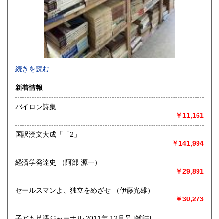
-
続きを読む
沿線名：-
新着情報
最寄駅：-
営業時間：-
バイロン詩集
定休日：-
￥11,161
書籍の買取について
国訳漢文大成「「2」
-
￥141,994
経済学発達史 （阿部 源一）
取り扱い分野
￥29,891
総記、哲学宗教、歴史、社会科学、自然科学、美術工芸、国
語国文、外国文学、古典籍、近代文献、趣味、外国書、サブ
セールスマンよ、独立をめざせ （伊藤光雄）
カルチャー、古書一般（その他）
￥30,273
書籍全般
子ども英語ジャーナル 2011年 12月号 [雑誌]