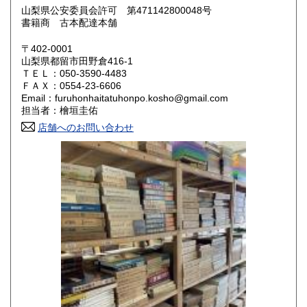
山梨県公安委員会許可 第471142800048号
鳥取県
島根県
800円
800円
書籍商 古本配達本舗
岡山県
広島県
800円
800円
〒402-0001
山梨県都留市田野倉416-1
ＴＥＬ：050-3590-4483
山口県
徳島県
800円
800円
ＦＡＸ：0554-23-6606
Email：furuhonhaitatuhonpo.kosho@gmail.com
香川県
愛媛県
800円
800円
担当者：檜垣圭佑
店舗へのお問い合わせ
高知県
福岡県
800円
800円
佐賀県
長崎県
800円
800円
熊本県
大分県
800円
800円
宮崎県
鹿児島県
800円
800円
沖縄県
1,500円