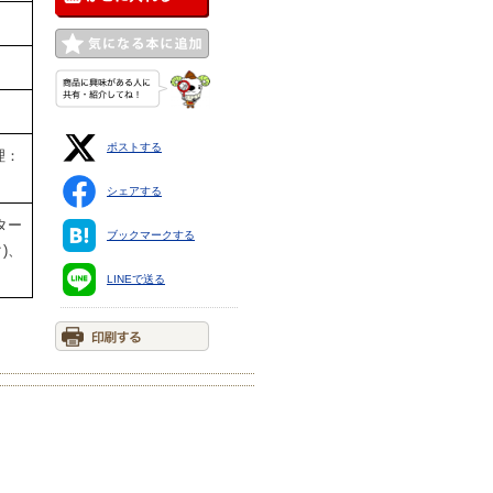
ポストする
理：
シェアする
ター
ブックマークする
)、
LINEで送る