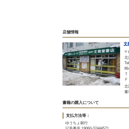
店舗情報
文
〒0
北
Te
86
Ｔ
ＦＡ
北
書
書籍の購入について
支払方法等：
ゆうちょ銀行
記号番号:19060-37444571