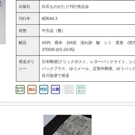
出版社
白石ものがたり刊行有志会
刊行年
昭和44.3
状態
中古品（難）
解説
A5判 裸本 164頁 濡れ跡 皺 シミ 変形 (管
375830-自S-24-05)
発送ポリ
日本郵便(クリックポスト、レターパックライト、レ
シー
パックプラス、ゆうメール、定形外郵便、ゆうパック
佐川急便で発送