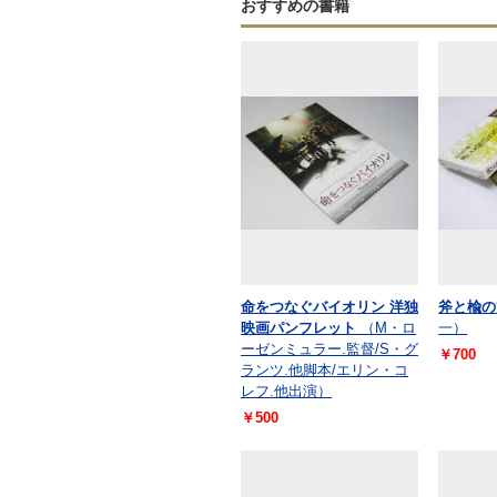
おすすめの書籍
命をつなぐバイオリン 洋独
斧と楡の
映画パンフレット
（M・ロ
一）
ーゼンミュラー.監督/S・グ
￥700
ランツ.他脚本/エリン・コ
レフ.他出演）
￥500