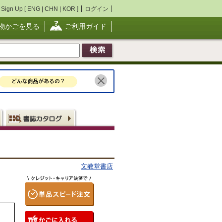
Sign Up [
ENG
|
CHN
|
KOR
]
ログイン
物かごを見る
ご利用ガイド
文教堂書店