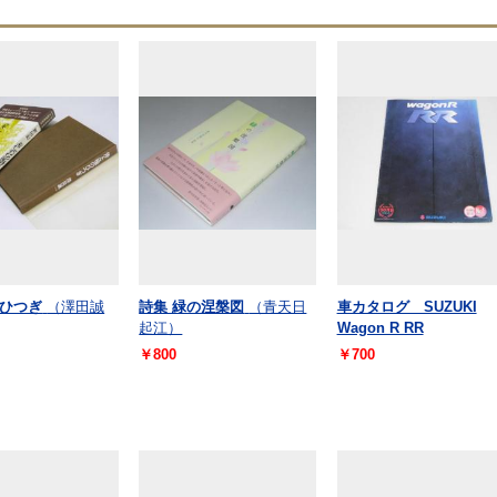
ひつぎ
（澤田誠
詩集 緑の涅槃図
（青天日
車カタログ SUZUKI
起江）
Wagon R RR
￥800
￥700