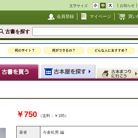
お知らせ
文字サイズ
会員登録
マイページ
買い
古書を探す
￥750
（送料：￥185）
著者
今倉松男.編