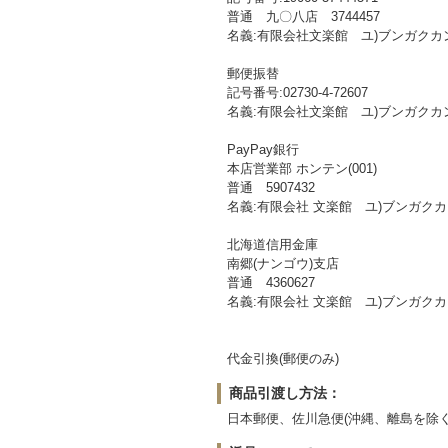
普通 九〇八店 3744457
名義:有限会社文楽館 ユ)ブンガクカ
郵便振替
記号番号:02730-4-72607
名義:有限会社文楽館 ユ)ブンガクカ
PayPay銀行
本店営業部 ホンテン(001)
普通 5907432
名義:有限会社 文楽館 ユ)ブンガ
北海道信用金庫
南郷(ナンゴウ)支店
普通 4360627
名義:有限会社 文楽館 ユ)ブンガク
代金引換(郵便のみ)
商品引渡し方法：
日本郵便、佐川急便(沖縄、離島を除く