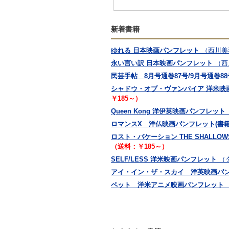
新着書籍
ゆれる 日本映画パンフレット
（西川美
永い言い訳 日本映画パンフレット
（西
民芸手帖 8月号通巻87号/9月号通巻88
シャドウ・オブ・ヴァンパイア 洋米映
￥185～）
Queen Kong 洋伊英映画パンフレット
ロマンスX 洋仏映画パンフレット(書籍
ロスト・バケーション THE SHALLO
（送料：￥185～）
SELF/LESS 洋米映画パンフレット
（
アイ・イン・ザ・スカイ 洋英映画パ
ペット 洋米アニメ映画パンフレット