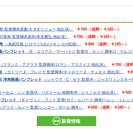
和.監督脚本原案/オダギリジョー.他出演）
￥700 （送料：￥185～）
川美和.監督脚本原作/本木雅弘.他出演）
￥700 （送料：￥185～）
号
（表紙写真.ビロウうちわ/メキシコの民画）
￥900 （送料：￥185～）
画パンフレット
（E・エリアス・マーハイジ.監督/S・カッツ.脚本/J・マルコ
（フランク・アグラマ.監督脚本/ロマン・アスクイズ.他出演）
￥700 （送
)
（カトリーヌ・プレイヤ.監督脚本/キャロリーヌ・デュセイ.他出演）
￥8
WS 洋米映画パンフレット
（シャウマ・C・セラ.監督/A・ジャスウィンスキー
ターセム・シン.監督/A・バストール.他脚本/R・レイノルズ.他出演）
￥50
ンフレット
（ギャヴィン・フット.監督/ガイ・ヒバード.脚本/ヘレン・ミレン.
（グリス・ルノー.監督/シンコー・ポール.脚本）
￥600 （送料：￥185～）
新着情報