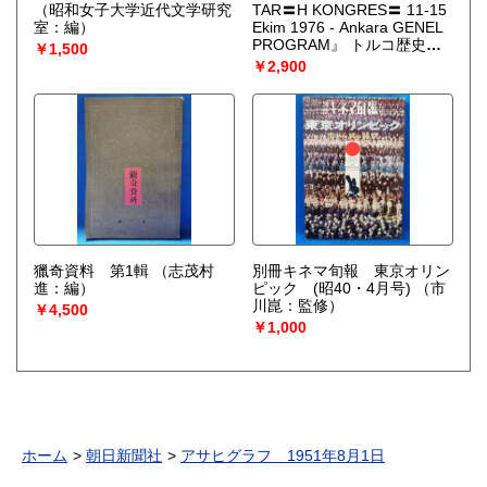
（昭和女子大学近代文学研究
TAR〓H KONGRES〓 11-15
室：編）
Ekim 1976 - Ankara GENEL
PROGRAM』 トルコ歴史会
￥1,500
議 1976年10月11日～15日
￥2,900
アンカラ 一般プログラム
獵奇資料 第1輯
（志茂村
別冊キネマ旬報 東京オリン
進：編）
ピック (昭40・4月号)
（市
川崑：監修）
￥4,500
￥1,000
ホーム
朝日新聞社
アサヒグラフ 1951年8月1日