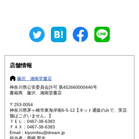
山梨県
長野県
770円
770円
岐阜県
静岡県
770円
770円
愛知県
三重県
770円
770円
滋賀県
京都府
880円
880円
大阪府
兵庫県
880円
880円
店舗情報
奈良県
和歌山県
880円
880円
藤沢 湘南堂書店
神奈川県公安委員会許可 第452660000446号
鳥取県
島根県
990円
990円
書籍商 藤沢 湘南堂書店
岡山県
広島県
990円
990円
〒253-0054
神奈川県茅ヶ崎市東海岸南6-5-12【ネット通販のみで、実店
舗はございません。】
山口県
徳島県
1,100円
1,100円
ＴＥＬ：0467-38-6383
ＦＡＸ：0467-38-6383
香川県
愛媛県
1,100円
1,100円
Email：kiyomitsu@dream.jp
担当者：西嶋 聖光