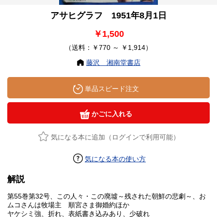
アサヒグラフ 1951年8月1日
￥1,500
（送料：￥770 ～ ￥1,914）
藤沢 湘南堂書店
単品スピード注文
かごに入れる
気になる本に追加（ログインで利用可能）
気になる本の使い方
解説
第55巻第32号、この人々・この廃墟～残された朝鮮の悲劇～、お
ムコさんは牧場主 順宮さま御婚約ほか
ヤケシミ強、折れ、表紙書き込みあり、少破れ