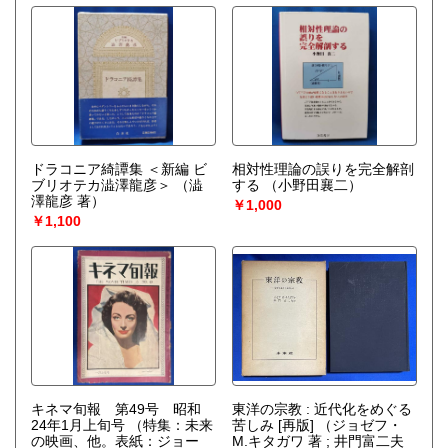
ドラコニア綺譚集 ＜新編 ビ
相対性理論の誤りを完全解剖
ブリオテカ澁澤龍彦＞
（澁
する
（小野田襄二）
澤龍彦 著）
￥1,000
￥1,100
キネマ旬報 第49号 昭和
東洋の宗教 : 近代化をめぐる
24年1月上旬号 （特集：未来
苦しみ [再版]
（ジョゼフ・
の映画、他。表紙：ジョー
M.キタガワ 著 ; 井門富二夫