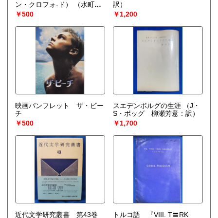
ン・クロフォ‐ド）
（水町青
訳）
磁：編 ）
￥500
￥1,200
映画パンフレット ザ・ビー
スエデンボルグの生涯
（J・
チ
S・ボッグ 柳瀬芳意：訳）
￥500
￥1,700
近代文学研究叢書 第43巻
トルコ語 『VIII. T〓RK