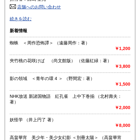
高知県
福岡県
1,100円
1,210円
店舗へのお問い合わせ
良書・古書とサブカルチャーの陰と陽。国史・軍事・宗教・
佐賀県
長崎県
1,210円
1,210円
続きを読む
文芸・芸能・美術・工芸・趣味書より、CD・DVD・古書漫
画・同人誌・トレカ・おもちゃ…。明治・大正・昭和と平成
熊本県
大分県
新着情報
1,210円
1,210円
の新旧書籍とおもちゃ混在乱舞のちらし寿司書店。江戸のト
ッピングもあります。
蜘蛛 ＜周作恐怖譚＞ （遠藤周作：著）
宮崎県
鹿児島県
1,210円
1,210円
￥1,200
沿線名：東海道線
最寄駅：茅ヶ崎駅
沖縄県
1,914円
夾竹桃の花咲けば （尚文館版） （佐藤紅緑：著）
営業時間：平日・祝日:9:00～15:00 土日:休日【※7月23日
￥3,800
(木)は臨時休業日とさせて頂きます。 ご不便をお掛けいたし
まして誠に申し訳ございません。】
定休日：土曜日・日曜日
影の領域 ＜青年の環 4 ＞ （野間宏：著）
￥1,500
書籍の買取について
NHK放送 新諸国物語 紅孔雀 上中下巻揃 （北村壽夫：
-
著）
￥2,000
取り扱い分野
妖怪学 （井上円了 著）
哲学宗教、歴史、美術工芸、趣味、サブカルチャー
￥8,000
高畠華宵 美少年・美少女幻影 ＜別冊太陽＞ （高畠華宵