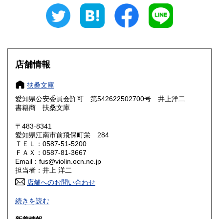
愛知県
三重県
300円
300円
滋賀県
京都府
300円
300円
大阪府
兵庫県
300円
300円
店舗情報
奈良県
和歌山県
300円
300円
扶桑文庫
愛知県公安委員会許可 第542622502700号 井上洋二
鳥取県
島根県
300円
300円
書籍商 扶桑文庫
岡山県
広島県
300円
300円
〒483-8341
愛知県江南市前飛保町栄 284
ＴＥＬ：0587-51-5200
山口県
徳島県
300円
300円
ＦＡＸ：0587-81-3667
Email：fus@violin.ocn.ne.jp
香川県
愛媛県
300円
300円
担当者：井上 洋二
店舗へのお問い合わせ
高知県
福岡県
300円
300円
古文書、古地図、刷り物、一枚もの、絵葉書、鳥瞰図、近代
続きを読む
文献資料等を主体に扱っております。
佐賀県
長崎県
300円
300円