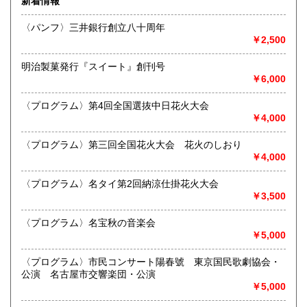
新着情報
沿線名：名鉄犬山線
熊本県
大分県
300円
300円
最寄駅：江南駅下車
〈パンフ〉三井銀行創立八十周年
営業時間：10:00〜17:00
￥2,500
宮崎県
鹿児島県
定休日：不定休
300円
300円
明治製菓発行『スイート』創刊号
書籍の買取について
沖縄県
300円
￥6,000
買取 買取専用フリーダイヤル 0120-006-229 (担当・
井上)
〈プログラム〉第4回全国選抜中日花火大会
￥4,000
古書買取、古本買取、古書、古本の大量買い取りは大歓迎で
す。
〈プログラム〉第三回全国花火大会 花火のしおり
御整理・御売却はお気軽に当店にご相談ください。
￥4,000
お電話、メール等でご連絡次第、即日に参上いたします。古
書買い取り、古本買い取り、大量大歓迎です。
〈プログラム〉名タイ第2回納涼仕掛花火大会
特に古いもの全般(和本、古文書、紙物チラシ、郷土資料、地
￥3,500
図、宗教、芸能、美術、文学、雑誌等)に力を入れておりま
す。
〈プログラム〉名宝秋の音楽会
又書画骨董品も別部門で取り扱いしておりますので引越し増
￥5,000
改築の際には合わせてご利用ください。
愛知県・岐阜県を中心に近県の方、日時打ち合わせの後、ご
〈プログラム〉市民コンサート陽春號 東京国民歌劇協会・
訪問し、見積もり・買入をさせていただきます。
公演 名古屋市交響楽団・公演
まずはお気軽にご連絡ください。
￥5,000
お品物を送料着払いでお送りいただければ、即日に評価しご