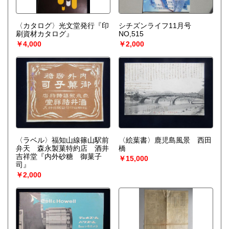
〈カタログ〉光文堂発行『印
シチズンライフ11月号
刷資材カタログ』
NO,515
￥4,000
￥2,000
〈ラベル〉福知山線篠山駅前
〈絵葉書〉鹿児島風景 西田
弁天 森永製菓特約店 酒井
橋
吉祥堂『内外砂糖 御菓子
￥15,000
司』
￥2,000