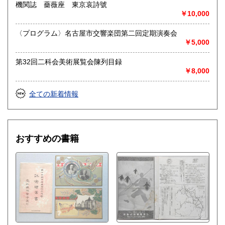
連絡ご送金いたします。
機関誌 薔薇座 東京哀詩號
￥10,000
送り先 〒483-8341
愛知県江南市前飛保町栄284 扶桑文庫 担当井
〈プログラム〉名古屋市交響楽団第二回定期演奏会
上
￥5,000
取り扱い分野
第32回二科会美術展覧会陳列目録
￥8,000
総記、哲学宗教、歴史、社会科学、自然科学、美術工芸、国
語国文、外国文学、古典籍、近代文献、趣味、外国書、サブ
カルチャー、古書一般（その他）
全ての新着情報
古文書・和本・刷り物・絵葉書・近代文献資料・エフェメラ
おすすめの書籍