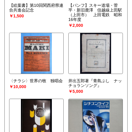
【絵葉書】第10回関西府県連
【パンフ】スキー道場・菅
合共進会記念
平・新旧鹿澤 信越線上田駅
（上田市） 上田電鉄 昭和
￥1,500
16年度
￥2,000
〈チラシ〉世界の牧 独唱会
井出五郎著『青島ぶし ナッ
チョランソング』
￥10,000
￥5,000