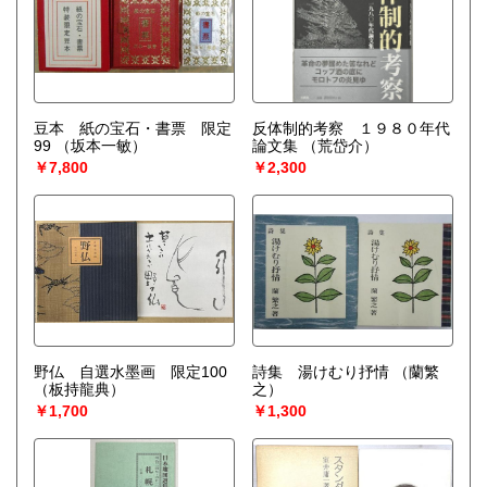
豆本 紙の宝石・書票 限定
反体制的考察 １９８０年代
99
（坂本一敏）
論文集
（荒岱介）
￥7,800
￥2,300
野仏 自選水墨画 限定100
詩集 湯けむり抒情
（蘭繁
（板持龍典）
之）
￥1,700
￥1,300