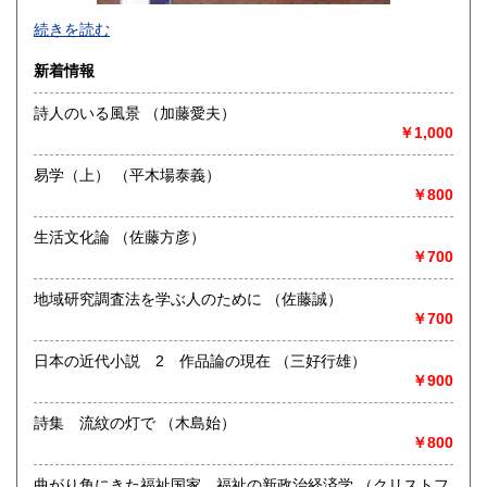
沖縄県
2,760円
続きを読む
新着情報
詩人のいる風景 （加藤愛夫）
￥1,000
-
易学（上） （平木場泰義）
沿線名：市営地下鉄東西線
￥800
最寄駅：西18丁目駅 1番出口向、又は2番出口より西に徒歩
2分
生活文化論 （佐藤方彦）
営業時間：午前10時から午後6時
￥700
定休日：日曜・水曜・祭日
書籍の買取について
地域研究調査法を学ぶ人のために （佐藤誠）
￥700
-
日本の近代小説 2 作品論の現在 （三好行雄）
取り扱い分野
￥900
-
詩集 流紋の灯で （木島始）
古書全般（限定本・豆本・版画）
￥800
曲がり角にきた福祉国家 福祉の新政治経済学 （クリストフ