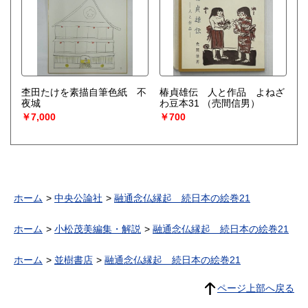
杢田たけを素描自筆色紙 不
椿貞雄伝 人と作品 よねざ
夜城
わ豆本31
（売間信男）
￥7,000
￥700
ホーム
中央公論社
融通念仏縁起 続日本の絵巻21
ホーム
小松茂美編集・解説
融通念仏縁起 続日本の絵巻21
ホーム
並樹書店
融通念仏縁起 続日本の絵巻21
ページ上部へ戻る