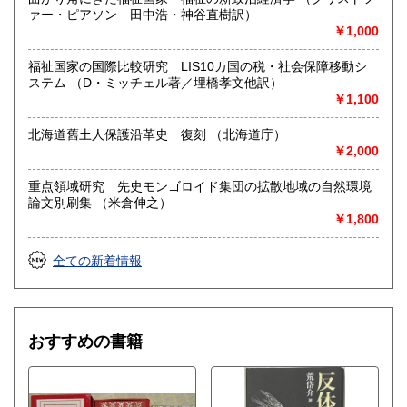
ァー・ピアソン 田中浩・神谷直樹訳）
￥1,000
福祉国家の国際比較研究 LIS10カ国の税・社会保障移動シ
ステム （D・ミッチェル著／埋橋孝文他訳）
￥1,100
北海道舊土人保護沿革史 復刻 （北海道庁）
￥2,000
重点領域研究 先史モンゴロイド集団の拡散地域の自然環境
論文別刷集 （米倉伸之）
￥1,800
全ての新着情報
おすすめの書籍