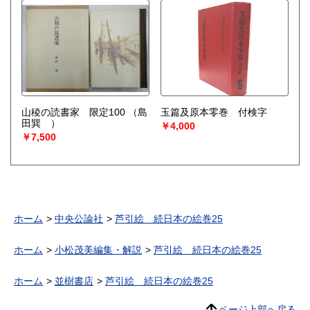
山稜の読書家 限定100
（島
玉篇及原本零巻 付検字
田巽 ）
￥4,000
￥7,500
ホーム
中央公論社
芦引絵 続日本の絵巻25
ホーム
小松茂美編集・解説
芦引絵 続日本の絵巻25
ホーム
並樹書店
芦引絵 続日本の絵巻25
ページ上部へ戻る