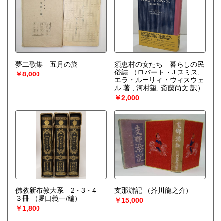
夢二歌集 五月の旅
須恵村の女たち 暮らしの民
俗誌
（ロバート・J.スミス,
￥8,000
エラ・ルーリィ・ウィスウェ
ル 著 ; 河村望, 斎藤尚文 訳）
￥2,000
佛教新布教大系 2・3・4
支那游記
（芥川龍之介）
３冊
（堀口義一/編）
￥15,000
￥1,800