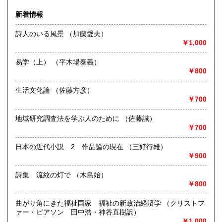
新着情報
詩人のいる風景 （加藤愛夫）
￥1,000
-
易学（上） （平木場泰義）
沿線名：市営地下鉄東西線
￥800
最寄駅：西18丁目駅 1番出口向、又は2番出口より西に徒歩
2分
生活文化論 （佐藤方彦）
営業時間：午前10時から午後6時
￥700
定休日：日曜・水曜・祭日
書籍の買取について
地域研究調査法を学ぶ人のために （佐藤誠）
￥700
-
日本の近代小説 2 作品論の現在 （三好行雄）
取り扱い分野
￥900
-
詩集 流紋の灯で （木島始）
古書全般（限定本・豆本・版画）
￥800
曲がり角にきた福祉国家 福祉の新政治経済学 （クリストフ
ァー・ピアソン 田中浩・神谷直樹訳）
￥1,000