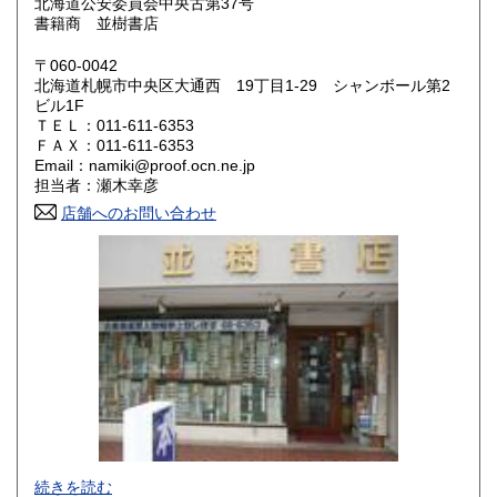
北海道公安委員会中央古第37号
書籍商 並樹書店
奈良県
和歌山県
1,380円
1,380円
〒060-0042
北海道札幌市中央区大通西 19丁目1-29 シャンボール第2
鳥取県
島根県
1,380円
1,380円
ビル1F
ＴＥＬ：011-611-6353
岡山県
広島県
1,380円
1,380円
ＦＡＸ：011-611-6353
Email：namiki@proof.ocn.ne.jp
担当者：瀬木幸彦
山口県
徳島県
1,380円
1,380円
店舗へのお問い合わせ
香川県
愛媛県
1,380円
1,380円
高知県
福岡県
1,380円
1,380円
佐賀県
長崎県
1,380円
1,380円
熊本県
大分県
1,380円
1,380円
宮崎県
鹿児島県
1,380円
1,380円
沖縄県
2,760円
続きを読む