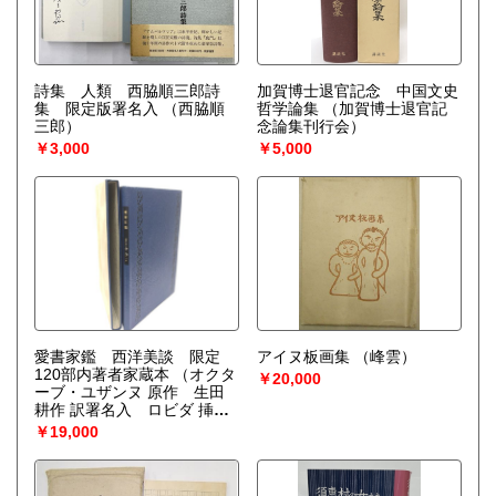
詩集 人類 西脇順三郎詩
加賀博士退官記念 中国文史
集 限定版署名入
（西脇順
哲学論集
（加賀博士退官記
三郎）
念論集刊行会）
￥3,000
￥5,000
愛書家鑑 西洋美談 限定
アイヌ板画集
（峰雲）
120部内著者家蔵本
（オクタ
￥20,000
ーブ・ユザンヌ 原作 生田
耕作 訳署名入 ロビダ 挿
絵 バックスキン装箱 本総
￥19,000
革装天金美品）