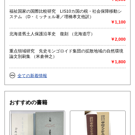
福祉国家の国際比較研究 LIS10カ国の税・社会保障移動シ
ステム （D・ミッチェル著／埋橋孝文他訳）
￥1,100
北海道舊土人保護沿革史 復刻 （北海道庁）
￥2,000
重点領域研究 先史モンゴロイド集団の拡散地域の自然環境
論文別刷集 （米倉伸之）
￥1,800
全ての新着情報
おすすめの書籍