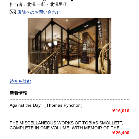
2,761円
2,761円
担当者：北澤 一郎・北澤里佳
香川県
店舗へのお問い合わせ
愛媛県
2,761円
2,761円
高知県
福岡県
2,761円
3,025円
佐賀県
長崎県
3,025円
3,025円
熊本県
大分県
3,025円
3,025円
宮崎県
鹿児島県
3,025円
3,025円
沖縄県
4,675円
続きを読む
新着情報
Against the Day （Thomas Pynchon）
￥16,016
THE MISCELLANEOUS WORKS OF TOBIAS SMOLLETT,
COMPLETE IN ONE VOLUME, WITH MEMOIR OF THE
AUTHOR, BY THOMAS ROSCOE. NEW EDITION,
￥26,400
明治35年(1902年)創業。人文科系洋古書の専門店です。
ILLUSTRATED BY GEORGE CRUIKSHANK （TOBIAS