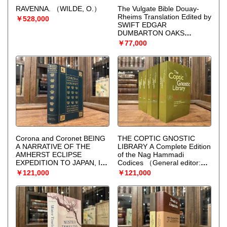
RAVENNA.
（WILDE, O.）
The Vulgate Bible Douay-
Rheims Translation Edited by
￥528,000
SWIFT EDGAR
DUMBARTON OAKS
MEDIEVAL LIBRARY
￥77,000
Corona and Coronet BEING
THE COPTIC GNOSTIC
A NARRATIVE OF THE
LIBRARY A Complete Edition
AMHERST ECLIPSE
of the Nag Hammadi
EXPEDITION TO JAPAN, IN
Codices
（General editor:
MR. JAMES'S SCHOONER-
JAMES M. ROBINSON）
￥121,000
￥121,000
TACHT CORNET, TO
OBSERVE THE SUN'S
TOTAL OBSCURATION 9TH
AUGUST, 1896 WITH
ILLUSTRATIONS
（MABEL
LOOMIS TODD）