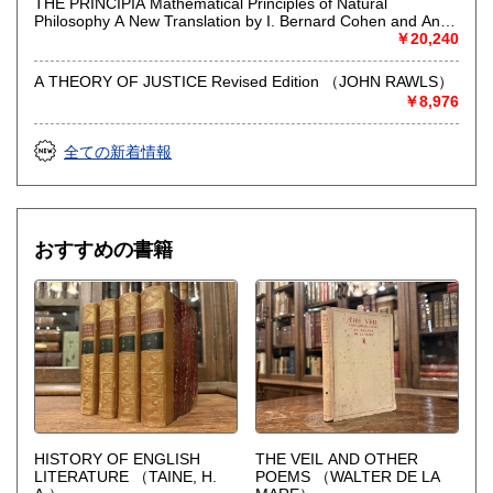
特に上記ジャンルは強化中の為、高く評価いたします。
THE PRINCIPIA Mathematical Principles of Natural
Philosophy A New Translation by I. Bernard Cohen and Anne
Whitman assisted by Julia Budenz Preceded by A GUIDE TO
￥20,240
安心・丁寧、そしてご満足いただける価格を目指して査定い
NEWTON'S PRINCIPIA by I. Bernard Cohen （ISAAC
たしますので蔵書の整理等ございましたら是非ご用命くださ
NEWTON）
い。成立した際は、責任をもって次の方にお渡しできるよう
A THEORY OF JUSTICE Revised Edition （JOHN RAWLS）
尽力いたします。
￥8,976
取り扱い分野
全ての新着情報
哲学宗教、歴史、美術工芸、外国文学、外国書
おすすめの書籍
HISTORY OF ENGLISH
THE VEIL AND OTHER
LITERATURE
（TAINE, H.
POEMS
（WALTER DE LA