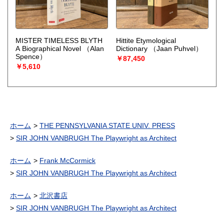
MISTER TIMELESS BLYTH
Hittite Etymological
A Biographical Novel
（Alan
Dictionary
（Jaan Puhvel）
Spence）
￥87,450
￥5,610
ホーム
THE PENNSYLVANIA STATE UNIV. PRESS
SIR JOHN VANBRUGH The Playwright as Architect
ホーム
Frank McCormick
SIR JOHN VANBRUGH The Playwright as Architect
ホーム
北沢書店
SIR JOHN VANBRUGH The Playwright as Architect