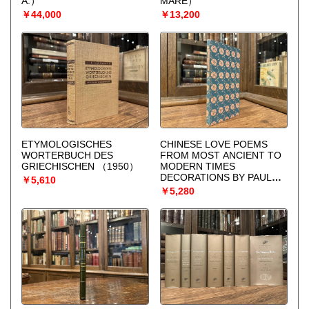
A.）
MARE）
￥44,000
￥13,200
ETYMOLOGISCHES
CHINESE LOVE POEMS
WORTERBUCH DES
FROM MOST ANCIENT TO
GRIECHISCHEN
（1950）
MODERN TIMES
DECORATIONS BY PAUL
￥5,610
MMCPHARLIN
￥5,280