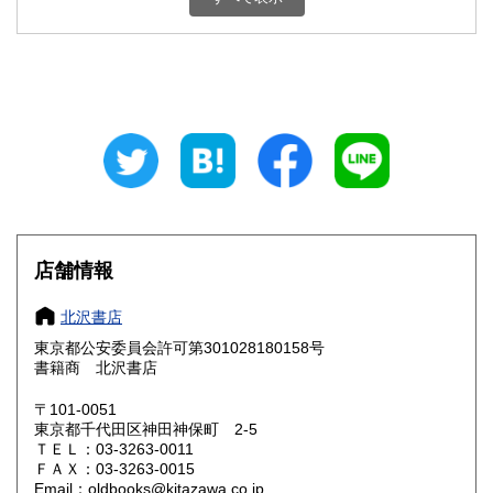
新潟県
富山県
2,508円
2,508円
石川県
福井県
2,508円
2,508円
山梨県
長野県
2,508円
2,508円
岐阜県
静岡県
2,508円
2,508円
愛知県
三重県
2,508円
2,508円
滋賀県
京都府
2,629円
2,629円
店舗情報
大阪府
兵庫県
2,629円
2,629円
北沢書店
奈良県
和歌山県
東京都公安委員会許可第301028180158号
2,629円
2,629円
書籍商 北沢書店
鳥取県
島根県
2,761円
2,761円
〒101-0051
東京都千代田区神田神保町 2-5
岡山県
広島県
2,761円
2,761円
ＴＥＬ：03-3263-0011
ＦＡＸ：03-3263-0015
Email：oldbooks@kitazawa.co.jp
山口県
徳島県