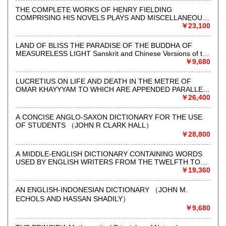
SMOLLETT）
THE COMPLETE WORKS OF HENRY FIELDING
英米文学をはじめとして、日本・アジア・言語学・人類学・
COMPRISING HIS NOVELS PLAYS AND MISCELLANEOUS
オカルト関係などの英語で書かれた本を中心に扱い、社会に
WRITINGS WITH MEMOIR OF THE AUTHOR BY THOMAS
￥23,100
必要とされる店づくりを目指して日々努力しております。
ROSCOE ILLUSTRATED WITH TWENTY ETCHINGS ON
STEEL BY GEORGE CRUIKSHANK （HENRY FIELDING）
LAND OF BLISS THE PARADISE OF THE BUDDHA OF
また2018年に店舗をリニューアルいたしました。
MEASURELESS LIGHT Sanskrit and Chinese Versions of the
お店へのご来店も心よりお待ちしております。
Sukhavativyuha Sutra Introductions and English Translations
￥9,680
by LUIS O. GOMEZ （Intro. & Tr. by Luis O. Gomez）
北澤一郎/北澤里佳
LUCRETIUS ON LIFE AND DEATH IN THE METRE OF
OMAR KHAYYYAM TO WHICH ARE APPENDED PARALLEL
沿線名：地下鉄半蔵門線,三田線,新宿線
PASSAGES FROM THE ORIGINAL （W. H. MALLOCK）
￥26,400
最寄駅：神保町 (A1出口より右へ徒歩1分)
営業時間：平日・土12:00-17:00
A CONCISE ANGLO-SAXON DICTIONARY FOR THE USE
定休日：日曜・祝日
OF STUDENTS （JOHN R CLARK HALL）
￥28,800
書籍の買取について
A MIDDLE-ENGLISH DICTIONARY CONTAINING WORDS
お買取りも随時行っております。
USED BY ENGLISH WRITERS FROM THE TWELFTH TO
THE FIFTEENTH CENTURY A NEW EDITION, RE-
￥19,360
・三島由紀夫などの日本文学作品英訳本
ARRANGED, REVISED, AND ENLARGED BY HENRY
・20世紀の英米文学作品
BRADLEY （FRANCIS HENRY STRATMANN）
AN ENGLISH-INDONESIAN DICTIONARY （JOHN M.
・人類学(宗教・社会学・ジェンダー学など)
ECHOLS AND HASSAN SHADILY）
・言語学
￥9,680
・オカルト・マジック