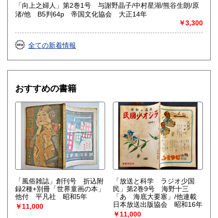
「向上之婦人」第2巻1号 与謝野晶子/中村星湖/熊谷生朗/原
渚/他 B5判64p 帝国文化協会 大正14年
￥3,300
全ての新着情報
おすすめの書籍
「風俗雑誌」創刊号 折込附
「放送と科学 ラジオ少国
録2種+別冊「世界童画の本」
民」第2巻9号 海野十三
他付 平凡社 昭和5年
「あゝ海底大要塞」/他連載
日本放送出版協会 昭和16年
￥11,000
￥11,000