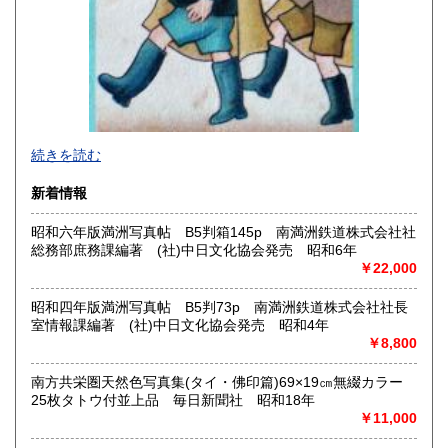
沖縄県
430円
2026年で創業45年目になります。
続きを読む
In 2026, we will have been in business for 45 years.
新着情報
沿線名：(無店舗)
昭和六年版満洲写真帖 B5判箱145p 南満洲鉄道株式会社社
最寄駅：(無店舗)
総務部庶務課編著 (社)中日文化協会発売 昭和6年
営業時間：10:00〜18:00
￥22,000
定休日：(無店舗)
書籍の買取について
昭和四年版満洲写真帖 B5判73p 南満洲鉄道株式会社社長
室情報課編著 (社)中日文化協会発売 昭和4年
内容によります。
￥8,800
南方共栄圏天然色写真集(タイ・佛印篇)69×19㎝無綴カラー
取り扱い分野
25枚タトウ付並上品 毎日新聞社 昭和18年
古典籍、近代文献、趣味、サブカルチャー、古書一般（その
￥11,000
他）
和本・開拓/植民資料・戦時資料・文学一般・詩歌句集・児童