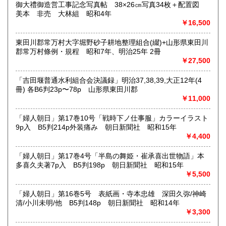
御大禮御造営工事記念写真帖 38×26㎝写真34枚＋配置図
書 ・児童資料・芸能/サブカル・広告資料・ポスター・版画/
美本 非売 大林組 昭和4年
刷り物 ・絵葉書・双六・地図/鳥瞰図
￥16,500
東田川郡常万村大字堀野砂子耕地整理組合(綴)+山形県東田川
郡常万村條例・規程 昭和7年、明治25年 2冊
￥27,500
「吉田堰普通水利組合会決議録」明治37,38,39,大正12年(4
冊) 各B6判23p〜78p 山形県東田川郡
￥11,000
「婦人朝日」第17巻10号「戦時下ノ仕事服」カラーイラスト
9p入 B5判214p外装痛み 朝日新聞社 昭和15年
￥4,400
「婦人朝日」第17巻4号「半島の舞姫・崔承喜出世物語」本
多喜久夫著7p入 B5判198p 朝日新聞社 昭和15年
￥5,500
「婦人朝日」第16巻5号 表紙画・寺本忠雄 深田久弥/神崎
清/小川未明/他 B5判148p 朝日新聞社 昭和14年
￥3,300