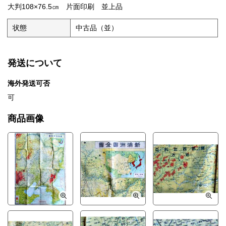
大判108×76.5㎝ 片面印刷 並上品
状態
中古品（並）
発送について
海外発送可否
可
商品画像