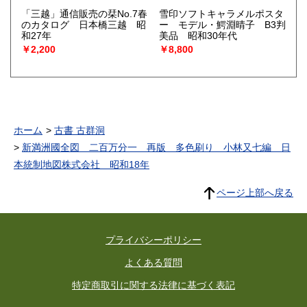
「三越」通信販売の栞No.7春
雪印ソフトキャラメルポスタ
のカタログ 日本橋三越 昭
ー モデル・鰐淵晴子 B3判
和27年
美品 昭和30年代
￥2,200
￥8,800
ホーム
古書 古群洞
新満洲國全図 二百万分一 再版 多色刷り 小林又七編 日
本統制地図株式会社 昭和18年
ページ上部へ戻る
プライバシーポリシー
よくある質問
特定商取引に関する法律に基づく表記