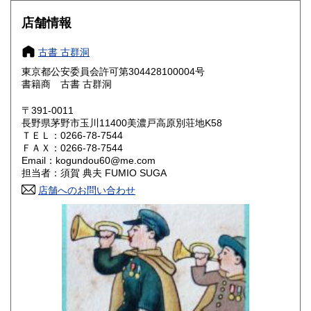
430円
430円
店舗情報
大阪府
兵庫県
430円
430円
古書 古群洞
奈良県
和歌山県
430円
430円
東京都公安委員会許可第304428100004号
書籍商 古書 古群洞
鳥取県
島根県
430円
430円
〒391-0011
岡山県
広島県
430円
430円
長野県茅野市玉川11400美濃戸高原別荘地K58
ＴＥＬ：0266-78-7544
ＦＡＸ：0266-78-7544
山口県
徳島県
430円
430円
Email：kogundou60@me.com
担当者：須賀 典夫 FUMIO SUGA
香川県
愛媛県
430円
430円
店舗へのお問い合わせ
高知県
福岡県
430円
430円
佐賀県
長崎県
430円
430円
熊本県
大分県
430円
430円
宮崎県
鹿児島県
430円
430円