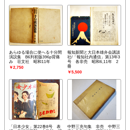
あらゆる場合に使へる十分間
報知新聞と大日本雄弁会講談
演説集 B6判初版396p背痛
社/「報知社内通信」第13年3
み 荘文社 昭和11年
号 各非売 昭和6,11年 2
冊
￥2,750
￥5,500
「日本少女」第22巻8号 表
中野三充句集 非売 中野三