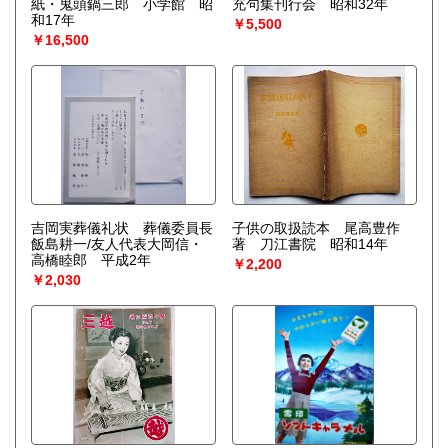
紙・鬼頭鍋三郎 小学館 昭
充句集刊行会 昭和32年
和17年
￥5,500
￥16,500
吉岡実葬儀礼状 葬儀委員長
子供の取扱読本 尾高豊作
飯島耕一/友人代表大岡信・
著 刀江書院 昭和14年
高橋睦郎 平成2年
￥2,200
￥2,030