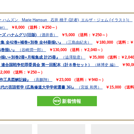
ハムズン , Marie Hamsun , 石井 桃子 (訳者), エルザ・ジェム (イラスト)）
yer）
￥8,000 （送料：￥250～）
シリーズ ハナムグリ(旧版)
（酒井香）
￥5,000 （送料：￥250～）
集 全42巻+補巻+別巻 全44冊揃い』
（三島由紀夫）
￥180,000 （送料：￥
6巻揃い』
（谷崎潤一郎）
￥130,000 （送料：￥2,040～）
巻揃い+別巻2冊+月報集成 計25冊』
（澁澤龍彦）
￥35,000 （送料：￥2,0
1期 連合国戦争犯罪委員会 第一回配本（計８巻セット）
（林博史 編）
￥90,
2,000 （送料：￥250～）
実作工具図解記録』
（高鵬翔）
￥23,000 （送料：￥940～）
代の言語哲学 (広島修道大学学術選書 36)』
（宮坂 和男）
￥15,000 （送
新着情報