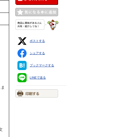
ポストする
シェアする
ブックマークする
LINEで送る
しま
さ
文