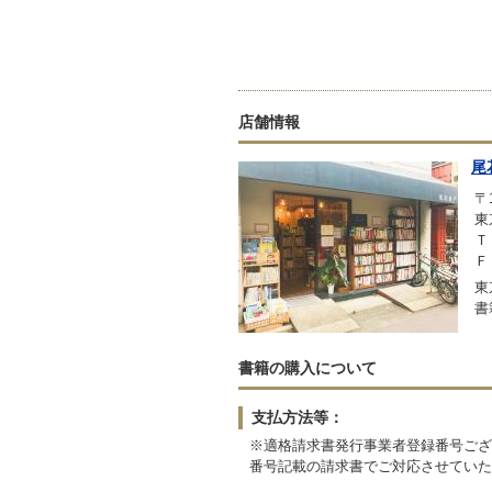
店舗情報
尾
〒1
東
Ｔ
Ｆ
東
書
書籍の購入について
支払方法等：
※適格請求書発行事業者登録番号ござ
番号記載の請求書でご対応させていた