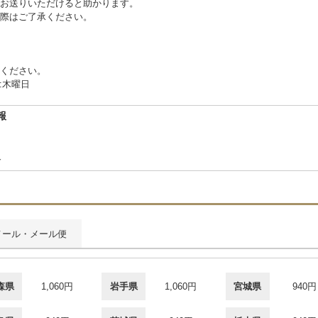
お送りいただけると助かります。
際はご了承ください。
ください。
:木曜日
報
合
メール・メール便
森県
1,060円
岩手県
1,060円
宮城県
940円