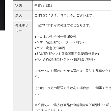
状態
中古品（並）
解説
全体的にイタミ、ヨゴレ等がございます。
発送ポリ
下記のいずれかの発送方法となります。
シー
●ネコポス便:全国一律 250円
●ヤマト宅急便コンパクト:650円～
●ヤマト宅急便:940円～
●SAL/EMS/ヤマト運輸国際宅急便(海外発送)
●代引き(宅急便コレクト):別途料金330円～
※海外へのお届けにかかる送料は、別途お見積いた
す。
その他ご指定の配送方法がある場合は、ご指示くだ
い。
※公費でのご購入は商品代金総額が4,000円以上の注
のみ承っております。