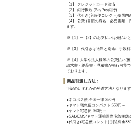
【1】 クレジットカード決済
【2】 銀行振込 (PayPay銀行)
【3】 代引き(宅急便コレクト)※国内
【4】 公費 (書類の宛名、必要書類
ます。
※【1】〜【2】のお支払いは先払い
※【3】 代引きは送料と別途に手数料3
※【4】大学や法人様等の公費払い(後
請求書・納品書・見積書が発行可能で
ております。
商品引渡し方法：
下記のいずれかの発送方法となります
●ネコポス便:全国一律 250円
●ヤマト宅急便コンパクト:650円～
●ヤマト宅急便:940円～
●SAL/EMS/ヤマト運輸国際宅急便(海
●代引き(宅急便コレクト):別途料金33