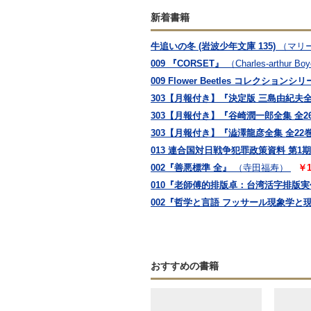
新着書籍
牛追いの冬 (岩波少年文庫 135)
（マリー 
009 『CORSET』
（Charles-arthur Bo
009 Flower Beetles コレクション
303【月報付き】『決定版 三島由紀夫全
303【月報付き】『谷崎潤一郎全集 全2
303【月報付き】『澁澤龍彦全集 全22
013 連合国対日戦争犯罪政策資料 第
002『善悪標準 全』
（寺田福寿）
￥1
010『老師傅的排版卓：台湾活字排版
002『哲学と言語 フッサール現象学と現
おすすめの書籍