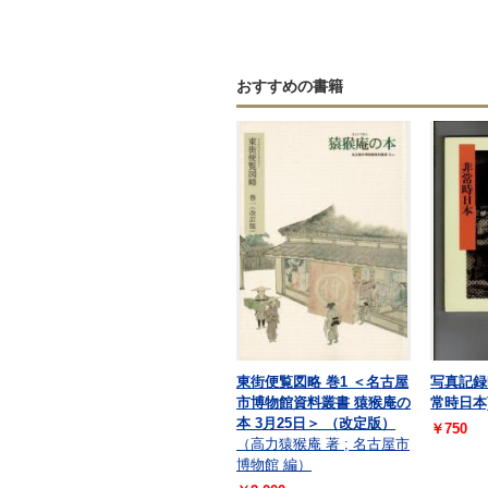
おすすめの書籍
東街便覧図略 巻1 ＜名古屋
写真記録
市博物館資料叢書 猿猴庵の
常時日本
本 3月25日＞ （改定版）
￥750
（高力猿猴庵 著 ; 名古屋市
博物館 編）