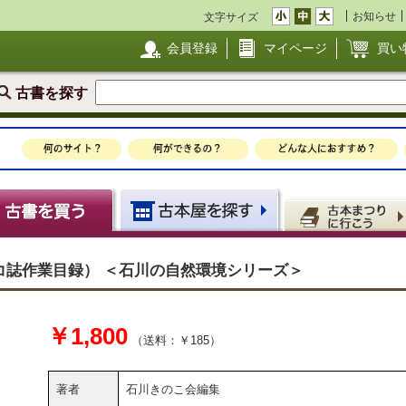
お知らせ
文字サイズ
会員登録
マイページ
買い
古書を探す
コ誌作業目録） ＜石川の自然環境シリーズ＞
￥1,800
（送料：￥185）
著者
石川きのこ会編集