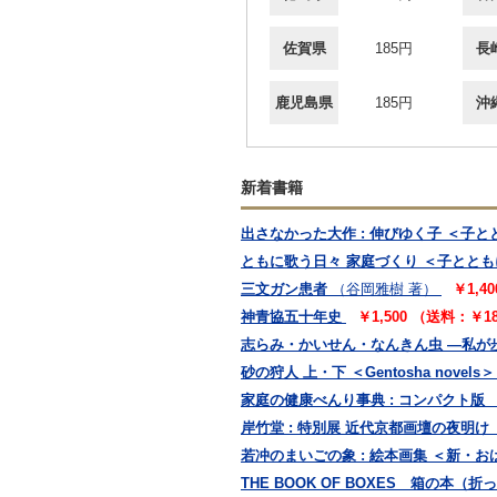
佐賀県
185円
長
鹿児島県
185円
沖
新着書籍
出さなかった大作 : 伸びゆく子 ＜子とと
ともに歌う日々 家庭づくり ＜子ととも
三文ガン患者
（谷岡雅樹 著）
￥1,40
神青協五十年史
￥1,500 （送料：￥1
志らみ・かいせん・なんきん虫 ―私が
砂の狩人 上・下 ＜Gentosha novels＞
家庭の健康べんり事典 : コンパクト版
岸竹堂 : 特別展 近代京都画壇の夜明け
若冲のまいごの象 : 絵本画集 ＜新・お
THE BOOK OF BOXES 箱の本