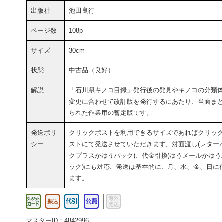
出版社
池田良行
ページ数
108p
サイズ
30cm
状態
中古品（良好）
解説
「石川県キノコ目録」発行後の発見やキノコの分類
変更に合わせて改訂版を発行するにあたり、当面ま
られた作業用の暫定版です。
発送ポリ
クリックポストを利用できるサイズであればクリッ
シー
ストにて発送させていただきます。対面渡し(レター
クプラスかゆうパック)、代金引換(ゆうメールかゆう
ック)にも対応。発送は基本的に、月、水、金、日に
ます。
マスターID：4842996