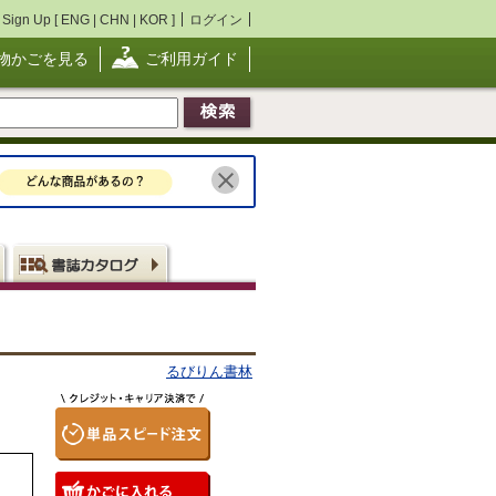
Sign Up [
ENG
|
CHN
|
KOR
]
ログイン
物かごを見る
ご利用ガイド
るびりん書林