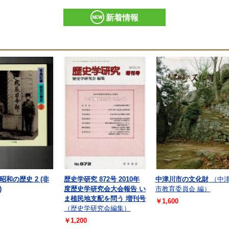
新着情報
昭和の歴史 2 (非
歴史学研究 872号 2010年
中津川市の文化財
（中
)
度歴史学研究会大会報告 い
市教育委員会 編）
ま植民地支配を問う 増刊号
￥1,600
（歴史学研究会編集）
￥1,200