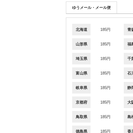
ゆうメール・メール便
北海道
185円
青
山形県
185円
福
埼玉県
185円
千
富山県
185円
石
岐阜県
185円
静
京都府
185円
大
鳥取県
185円
島
徳島県
185円
香