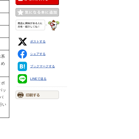
ポストする
シェアする
体系
とめ
ブックマークする
LINEで送る
クポ
パッ
パ
行い