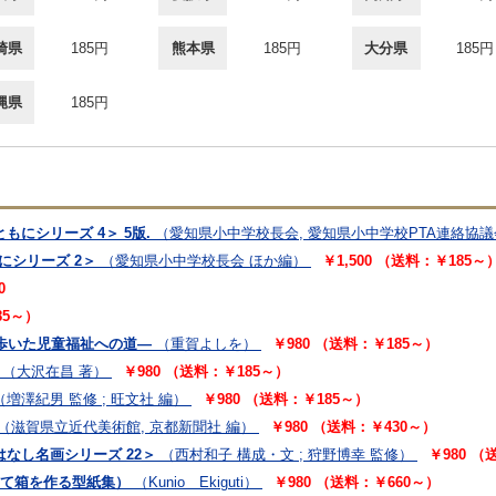
崎県
185円
熊本県
185円
大分県
185円
縄県
185円
もにシリーズ 4＞ 5版.
（愛知県小中学校長会, 愛知県小中学校PTA連絡協議
にシリーズ 2＞
（愛知県小中学校長会 ほか編）
￥1,500 （送料：￥185～
0
85～）
歩いた児童福祉への道―
（重賀よしを）
￥980 （送料：￥185～）
（大沢在昌 著）
￥980 （送料：￥185～）
（増澤紀男 監修 ; 旺文社 編）
￥980 （送料：￥185～）
（滋賀県立近代美術館, 京都新聞社 編）
￥980 （送料：￥430～）
はなし名画シリーズ 22＞
（西村和子 構成・文 ; 狩野博幸 監修）
￥980 （
（折って箱を作る型紙集）
（Kunio Ekiguti）
￥980 （送料：￥660～）