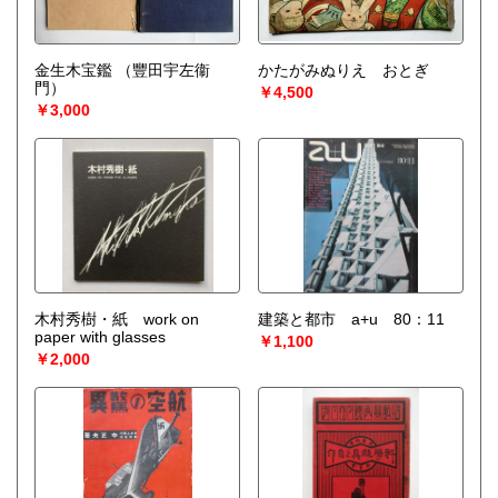
金生木宝鑑
（豐田宇左衞
かたがみぬりえ おとぎ
門）
￥4,500
￥3,000
木村秀樹・紙 work on
建築と都市 a+u 80：11
paper with glasses
￥1,100
￥2,000