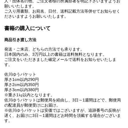
人・団体名の他、ご注文者様の所属部署を明記下さいますようお
願いいたします。
ご入り用書類、お宛名、日付、送料記載方法等併せてお知らせく
ださいますようお願いいたします。
書籍の購入について
商品引き渡し方法
発送・ご来店、どちらの方法でも承ります。
日本国内のみ、3万円以上の書籍は送料無料となります。
ご注文をいただきました確定メールで送料をお知らせいたしま
す。
佐川ゆうパケット
厚さ1cm以内290円
厚さ2cm以内350円
厚さ3cm以内380円
※重さ1㎏以内となります。
佐川ゆうパケットは郵便局を経由し、3日～1週間ほどで、郵便局
の配達員が郵便受けにお届け。
※佐川ゆうパケットは安価ではございますが、追跡番号の反映が
遅く、お届けに3日～1週間ほどお時間を頂戴する場合がございま
す。