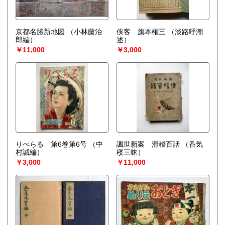
京都名勝新地図
（小林藤治
侠客 旗本権三
（淡路呼潮
郎編）
述）
￥11,000
￥3,000
りべらる 第6巻第6号
（中
諷世新案 滑稽百話
（呑気
村誠編）
楼三昧）
￥3,000
￥11,000