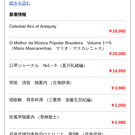
-
続きを読む
沿線名：大須観音駅4番出口 徒歩5分
新着情報
最寄駅：名古屋市営地下鉄鶴舞線
営業時間：12:00～18:00
Celestial Airs of Antiquity
定休日：火曜日定休(仕入れのため不定休となる場合がござい
￥10,000
ます)
O Melhor da Música Popular Brasileira Volume 1〜5
書籍の買取について
（Mário Mascarenhas マリオ・マスカレニャス）
￥25,000
美術関係、建築関係資料等扱っております。
また、江戸期からの古地図、刷り物など、視覚的に当時の様
子がわかる資料に力を入れております。
口琴ジャーナル №1～9 （直川礼緒編）
一般書や、専門書の扱いもございます。
￥14,850
店頭へのお持ち込み、宅配便でのご送付のいずれも承りま
す。
明笛 清笛 独案内 （古海靜湖）
どうぞお気軽にご相談ください。
￥3,980
取り扱い分野
唱歌帳 尋常科用 （三重県 加藤五百紀編）
￥1,000
歴史、社会科学、自然科学、美術工芸、国語国文、古典籍、
近代文献、趣味、サブカルチャー、古書一般（その他）
吹風琴独案内 （章林散士）
￥2,980
武井武雄刊本作品ひとりごと 第9集 （武井武雄）