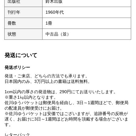
出版社
鈴木出版
刊行年
1960年代
冊数
1冊
状態
中古品（並）
発送について
発送ポリシー
発送・ご来店、どちらの方法でも承ります。
日本国内のみ、3万円以上の書籍は送料無料。
1cm以内の厚さの発送物は、290円にてお送りいたします。
※重さ1㎏以内となります。
佐川ゆうパケットは郵便局を経由し、3日～1週間ほどで、郵便局
の配達員が郵便受けにお届け。
※佐川ゆうパケットは安価ではございますが、追跡番号の反映が
遅く、お届けに3日～1週間ほどお時間を頂戴する場合がございま
す。
レターパック