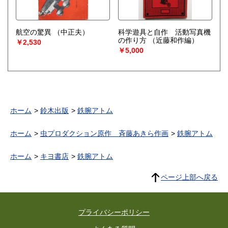
航空の驚異
（中正夫）
科学遊具と自作 活動写真機
の作り方
（近藤和作編）
￥2,530
￥5,000
ホーム
鈴木出版
鉄腕アトム
ホーム
虫プロダクション原作 斉藤あきら作画
鉄腕アトム
ホーム
キヨ書店
鉄腕アトム
ページ上部へ戻る
プライバシーポリシー