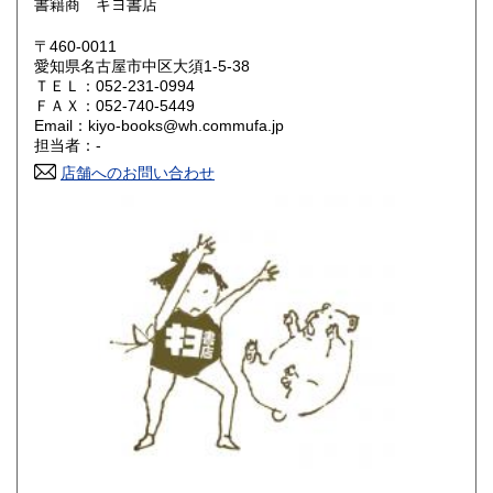
書籍商 キヨ書店
岡山県
広島県
600円
600円
〒460-0011
愛知県名古屋市中区大須1-5-38
ＴＥＬ：052-231-0994
山口県
徳島県
600円
600円
ＦＡＸ：052-740-5449
Email：kiyo-books@wh.commufa.jp
香川県
愛媛県
600円
600円
担当者：-
店舗へのお問い合わせ
高知県
福岡県
600円
600円
佐賀県
長崎県
600円
600円
熊本県
大分県
600円
600円
宮崎県
鹿児島県
600円
600円
沖縄県
600円