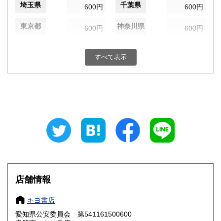
埼玉県
千葉県
600円
600円
東京都
神奈川県
600円
600円
新潟県
富山県
600円
600円
すべて表示
石川県
福井県
600円
600円
山梨県
長野県
600円
600円
岐阜県
静岡県
600円
600円
愛知県
三重県
600円
600円
滋賀県
京都府
600円
600円
大阪府
兵庫県
600円
600円
店舗情報
奈良県
和歌山県
600円
600円
キヨ書店
愛知県公安委員会 第541161500600
鳥取県
島根県
600円
600円