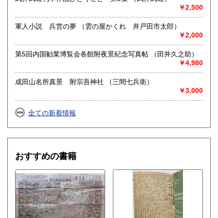
￥2,500
軍人小説 兵営の夢 （雲の屋かくれ 井戸田市太郎）
￥2,000
第5回内国勧業博覧会各館附夜景紀念写真帖 （田井久之助）
￥4,980
成田山名所真景 附宗吾神社 （三間七兵衛）
￥3,000
全ての新着情報
おすすめの書籍