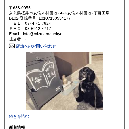
〒633-0055
岡山県
広島県
600円
600円
奈良県桜井市安倍木材団地2-6-6安倍木材団地2丁目工場
B102(登録番号T1810713053417)
ＴＥＬ：0744-41-7824
山口県
徳島県
600円
600円
ＦＡＸ：03-6912-4717
Email：info@mizutama.tokyo
香川県
愛媛県
600円
600円
担当者：-
店舗へのお問い合わせ
高知県
福岡県
600円
600円
佐賀県
長崎県
600円
600円
熊本県
大分県
600円
600円
宮崎県
鹿児島県
600円
600円
沖縄県
600円
続きを読む
新着情報