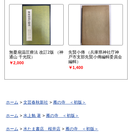
無憂扇温圧療法 改訂2版
（神
先賢小傳
（兵庫県神社庁神
通山 千光院）
戸市支部先賢小傳編輯委員会
編輯）
￥2,000
￥1,400
ホーム
文芸春秋新社
雁の寺 ＜初版＞
ホーム
水上勉 著
雁の寺 ＜初版＞
ホーム
水たま書店 桜井店
雁の寺 ＜初版＞