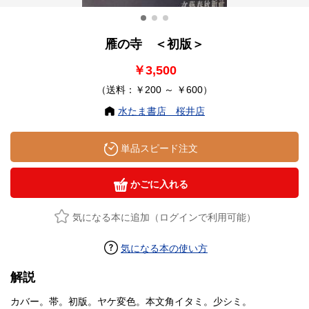
雁の寺 ＜初版＞
￥3,500
（送料：￥200 ～ ￥600）
水たま書店 桜井店
単品スピード注文
かごに入れる
気になる本に追加（ログインで利用可能）
気になる本の使い方
解説
カバー。帯。初版。ヤケ変色。本文角イタミ。少シミ。