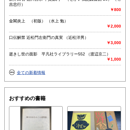
営業時間：11時‐17時
吉忠行）
定休日：金曜日(その他の曜日でも出張買取等により休みの場
￥800
合がございます)
金閣炎上 （初版） （水上 勉）
書籍の買取について
￥2,000
水たま書店 ではお買取り大歓迎です
口伝解禁 近松門左衛門の真実 （近松洋男）
￥3,000
駐車場ございます
詳しくはHPをご覧ください
逝きし世の面影 平凡社ライブラリー552 （渡辺京二）
￥1,000
取り扱い分野
全ての新着情報
総記、哲学宗教、歴史、社会科学、自然科学、美術工芸、国
語国文、外国文学、古典籍、近代文献、趣味、サブカルチャ
ー、古書一般（その他）
おすすめの書籍