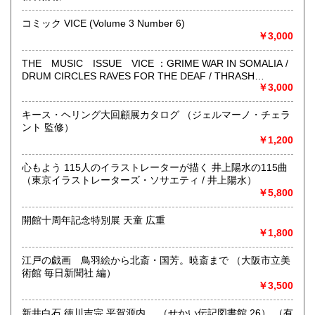
コミック VICE (Volume 3 Number 6)
￥3,000
THE MUSIC ISSUE VICE ：GRIME WAR IN SOMALIA /
DRUM CIRCLES RAVES FOR THE DEAF / THRASH
MASCOTS … AND STEVIE NICKS(VOLUME 1 NUMBER 9)
￥3,000
キース・ヘリング大回顧展カタログ （ジェルマーノ・チェラ
ント 監修）
￥1,200
ネット販売を主に多ジャンルの書籍をお取り扱いしておりま
心もよう 115人のイラストレーターが描く 井上陽水の115曲
す
（東京イラストレーターズ・ソサエティ / 井上陽水）
￥5,800
奈良県での専門書買取りはお任せください！
大量の書籍から蔵書の整理まで
★ISBN有の書籍・戦前・戦中の古書・紙物(古いチラシなど)
開館十周年記念特別展 天童 広重
専門書(社会科学・書道・哲学などなど)
￥1,800
パンフレット・絵葉書・古写真等 CD・DVDなど 買取りして
おります！！
江戸の戯画 鳥羽絵から北斎・国芳。暁斎まで （大阪市立美
まずはお気軽にお問い合わせください!
術館 毎日新聞社 編）
￥3,500
沿線名：近鉄大阪線
最寄駅：桜井駅
新井白石 徳川吉宗 平賀源内 （せかい伝記図書館 26） （有