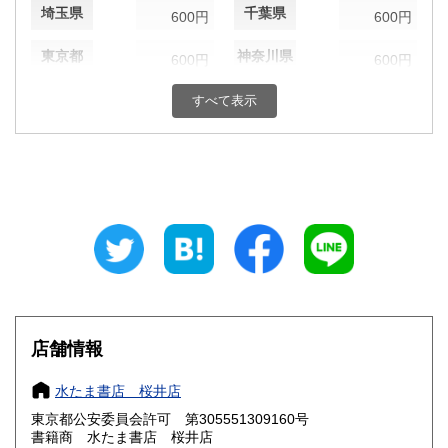
埼玉県
千葉県
600円
600円
東京都
神奈川県
600円
600円
新潟県
富山県
すべて表示
600円
600円
石川県
福井県
600円
600円
山梨県
長野県
600円
600円
岐阜県
静岡県
600円
600円
愛知県
三重県
600円
600円
滋賀県
京都府
600円
600円
店舗情報
大阪府
兵庫県
600円
600円
水たま書店 桜井店
奈良県
和歌山県
600円
600円
東京都公安委員会許可 第305551309160号
書籍商 水たま書店 桜井店
鳥取県
島根県
600円
600円