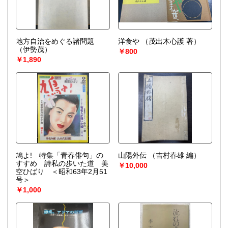
地方自治をめぐる諸問題
洋食や
（茂出木心護 著）
（伊勢茂）
￥800
￥1,890
鳩よ! 特集「青春俳句」の
山陽外伝
（吉村春雄 編）
すすめ 詩私の歩いた道 美
￥10,000
空ひばり ＜昭和63年2月51
号＞
￥1,000