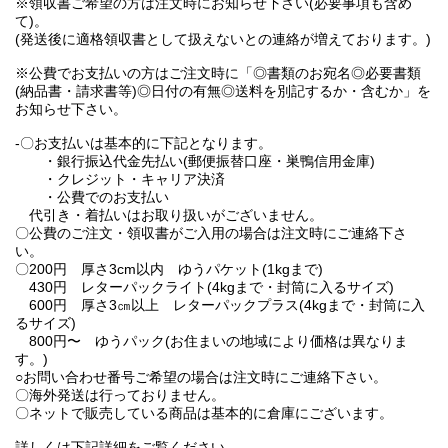
※領収書ご希望の方は注文時にお知らせ下さい(必要事項も含め
て)。
(発送後に適格領収書として扱えないとの連絡が増えております。)
※公費でお支払いの方はご注文時に「◎書類のお宛名◎必要書類
(納品書・請求書等)◎日付の有無◎送料を別記するか・含むか」を
お知らせ下さい。
-〇お支払いは基本的に下記となります。
・銀行振込代金先払い(郵便振替口座・巣鴨信用金庫)
・クレジット・キャリア決済
・公費でのお支払い
代引き・着払いはお取り扱いがございません。
〇公費のご注文・領収書がご入用の場合は注文時にご連絡下さ
い。
〇200円 厚さ3cm以内 ゆうパケット(1kgまで)
430円 レターパックライト(4kgまで・封筒に入るサイズ)
600円 厚さ3㎝以上 レターパックプラス(4kgまで・封筒に入
るサイズ)
800円〜 ゆうパック(お住まいの地域により価格は異なりま
す。)
○お問い合わせ番号ご希望の場合は注文時にご連絡下さい。
〇海外発送は行っておりません。
〇ネットで販売している商品は基本的に倉庫にございます。
詳しくは下記詳細をご覧ください。