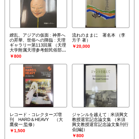
繚乱、アジアの仮面 : 神界へ
流れのままに 署名本
（李
の昇華、世俗への降臨 : 天理
方子 著）
ギャラリー第113回展
（天理
￥20,000
大学附属天理参考館民俗部
編）
￥800
レコード・コレクターズ増
ジャンルを越えて : 米須興文
刊 HARD＆HEAVY
（大
教授退官記念論文集
（米須
鷹俊一;監修）
興文教授退官記念論文集刊行
会[編]）
￥1,500
￥800