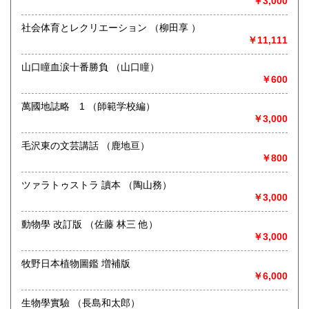
￥3,000
イク・鉄道・レトロ系】などのCD、DVD、Blu-ray、LP、
EP、カセット、ポスター、おもちゃ、グッズ、パンフレット
社会体育とレクリエーション （柳田享 ）
などマニアックなものを中心に高価買取
￥11,111
◎その他【骨董品・美術品・仏教美術・中国美術・切手・エ
山口瞳血涙十番勝負 （山口瞳）
ンタイア・和本・漢籍・戦争㊙︎資料・書道具・茶道具・戦前
￥600
絵はがき・鳥瞰図・古地図・浮世絵・軸・拓本・印譜・エロ
グロ】など古いものの中には希少価値の高いものも多数ござ
萬國地誌略 1 （師範学校編）
いますので価値がないと処分される前に是非 ｢古本倶楽部｣ま
￥3,000
で、お問い合わせ下さい
毛沢東の文芸講話 （鹿地亘）
沿線名：-
￥800
最寄駅：-
営業時間：-
定休日：-
ツァラトゥストラ 讀本 （陶山務）
￥3,000
書籍の買取について
動物學 改訂版 （佐藤 林三 他）
◎出張買取◎
￥3,000
○出張費無料
○出張買取は通常、東海圏のみ
牧野日本植物圖鑑 増補版
￥6,000
※お売り頂ける本の量や質が見込める場合は関東〜近畿エリ
ア要相談
生物學實驗 （長島和太郎）
例