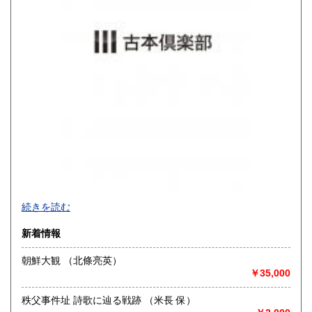
宮崎県
鹿児島県
900円
900円
沖縄県
1,200円
買取品目一覧
続きを読む
◎書籍【専門書・学術書・最新本・哲学・宗教・思想・美
新着情報
術・アート・建築・書道・理工学・東洋医学・ビジネス書・
武道・山岳・オカルト・幻想文学・サブカルチャー・70年
朝鮮大観 （北條亮英）
代、80年代アイドル・アニメ・漫画・雑誌・アダルト・マニ
￥35,000
ア】などオールジャンルを専門スタッフが高額査定
◎メディア商品【ジャズ・ロック・クラシック・映画・アニ
秩父事件址 詩歌に辿る戦跡 （米長 保）
メ・ゲーム・声優・アイドル・ビジネス・アダルト・車・バ