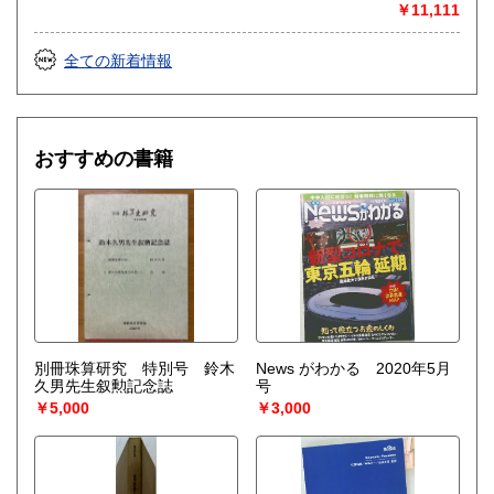
￥11,111
【1000冊以上の専門書やマニア書籍がある】
【大学の研究室の整理】
【遺品整理で古い紙モノや道具など価値の有無が分からない
全ての新着情報
ものがある】
【神社仏閣、蔵の整理、中国古典籍など査定にかなりの専門
知識を要する】
場合などお気軽にご相談ください。
おすすめの書籍
-------------------------------------------
買取専用ダイヤル
050-3698-2626
-------------------------------------------
◎宅配買取◎
○30点より宅配送料無料
○梱包用ダンボールの無料送付可能
○買取金額の概算が知りたい方は、事前査定のサービスもぜひ
ご活用下さい。
別冊珠算研究 特別号 鈴木
News がわかる 2020年5月
宅配買取送付先
久男先生叙勲記念誌
号
----------------------------------------
￥5,000
￥3,000
501-0224
岐阜県瑞穂市稲里197-1
古本倶楽部 宅配買取受付係
058-322-2366
----------------------------------------