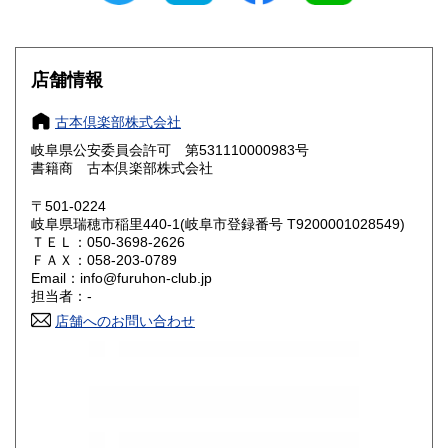
滋賀県
京都府
800円
800円
大阪府
兵庫県
800円
800円
店舗情報
奈良県
和歌山県
800円
800円
古本倶楽部株式会社
岐阜県公安委員会許可 第531110000983号
鳥取県
島根県
800円
800円
書籍商 古本倶楽部株式会社
岡山県
広島県
800円
800円
〒501-0224
岐阜県瑞穂市稲里440-1(岐阜市登録番号 T9200001028549)
ＴＥＬ：050-3698-2626
山口県
徳島県
800円
800円
ＦＡＸ：058-203-0789
Email：info@furuhon-club.jp
香川県
愛媛県
800円
800円
担当者：-
店舗へのお問い合わせ
高知県
福岡県
800円
900円
佐賀県
長崎県
900円
900円
熊本県
大分県
900円
900円