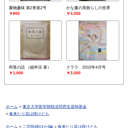
書物趣味 第2巻第2号
かな書の美散らしの世界
￥800
￥3,000
和算の話
（細井淙 著）
クララ 2010年4月号
￥1,000
￥3,000
ホーム
東京大学医学部戦没同窓生追悼基金
春来たり花は咲けども
ホーム
二宮陸雄[ほか]編
春来たり花は咲けども