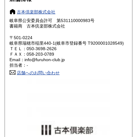
奈良県
和歌山県
800円
800円
古本倶楽部株式会社
岐阜県公安委員会許可 第531110000983号
鳥取県
島根県
800円
800円
書籍商 古本倶楽部株式会社
岡山県
広島県
800円
800円
〒501-0224
岐阜県瑞穂市稲里440-1(岐阜市登録番号 T9200001028549)
ＴＥＬ：050-3698-2626
山口県
徳島県
800円
800円
ＦＡＸ：058-203-0789
Email：info@furuhon-club.jp
香川県
愛媛県
800円
800円
担当者：-
店舗へのお問い合わせ
高知県
福岡県
800円
900円
佐賀県
長崎県
900円
900円
熊本県
大分県
900円
900円
宮崎県
鹿児島県
900円
900円
沖縄県
1,200円