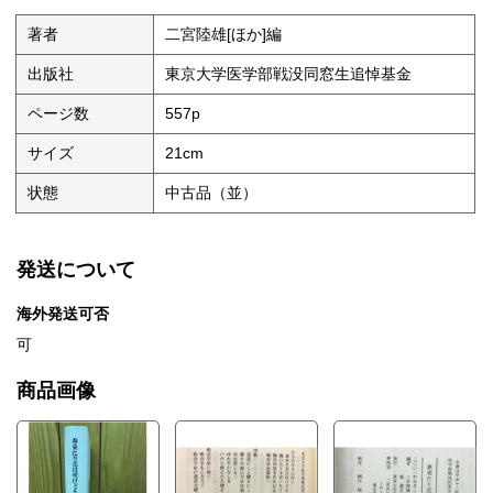
著者
二宮陸雄[ほか]編
出版社
東京大学医学部戦没同窓生追悼基金
ページ数
557p
サイズ
21cm
状態
中古品（並）
発送について
海外発送可否
可
商品画像