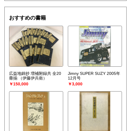
【神社仏閣、蔵の整理、中国古典籍など査定にかなりの専門
知識を要する】
場合などお気軽にご相談ください。
おすすめの書籍
-------------------------------------------
買取専用ダイヤル
050-3698-2626
-------------------------------------------
◎宅配買取◎
○30点より宅配送料無料
○梱包用ダンボールの無料送付可能
○買取金額の概算が知りたい方は、事前査定のサービスもぜひ
ご活用下さい。
広益地錦抄 増補附録共 全20
Jimny SUPER SUZY 2005年
宅配買取送付先
冊揃
（伊藤伊兵衛）
12月号
----------------------------------------
￥150,000
￥3,000
501-0224
岐阜県瑞穂市稲里197-1
古本倶楽部 宅配買取受付係
058-322-2366
----------------------------------------
取り扱い分野
-
オールジャンル、戦前紙モノ、古典籍