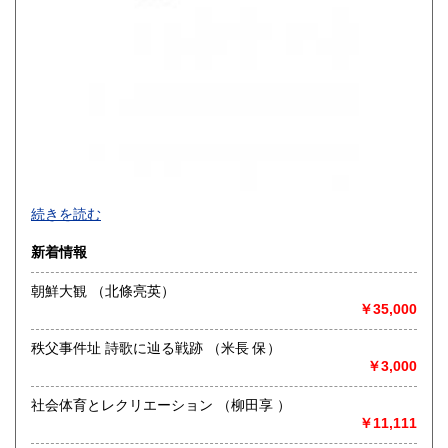
買取品目一覧
続きを読む
◎書籍【専門書・学術書・最新本・哲学・宗教・思想・美
新着情報
術・アート・建築・書道・理工学・東洋医学・ビジネス書・
武道・山岳・オカルト・幻想文学・サブカルチャー・70年
朝鮮大観 （北條亮英）
代、80年代アイドル・アニメ・漫画・雑誌・アダルト・マニ
￥35,000
ア】などオールジャンルを専門スタッフが高額査定
◎メディア商品【ジャズ・ロック・クラシック・映画・アニ
秩父事件址 詩歌に辿る戦跡 （米長 保）
メ・ゲーム・声優・アイドル・ビジネス・アダルト・車・バ
￥3,000
イク・鉄道・レトロ系】などのCD、DVD、Blu-ray、LP、
EP、カセット、ポスター、おもちゃ、グッズ、パンフレット
社会体育とレクリエーション （柳田享 ）
などマニアックなものを中心に高価買取
￥11,111