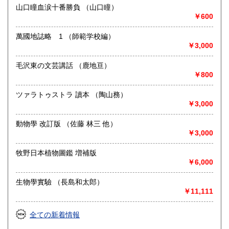
◎その他【骨董品・美術品・仏教美術・中国美術・切手・エ
山口瞳血涙十番勝負 （山口瞳）
ンタイア・和本・漢籍・戦争㊙︎資料・書道具・茶道具・戦前
￥600
絵はがき・鳥瞰図・古地図・浮世絵・軸・拓本・印譜・エロ
グロ】など古いものの中には希少価値の高いものも多数ござ
萬國地誌略 1 （師範学校編）
いますので価値がないと処分される前に是非 ｢古本倶楽部｣ま
￥3,000
で、お問い合わせ下さい
毛沢東の文芸講話 （鹿地亘）
沿線名：-
￥800
最寄駅：-
営業時間：-
定休日：-
ツァラトゥストラ 讀本 （陶山務）
￥3,000
書籍の買取について
動物學 改訂版 （佐藤 林三 他）
◎出張買取◎
￥3,000
○出張費無料
○出張買取は通常、東海圏のみ
牧野日本植物圖鑑 増補版
￥6,000
※お売り頂ける本の量や質が見込める場合は関東〜近畿エリ
ア要相談
生物學實驗 （長島和太郎）
例
￥11,111
【1000冊以上の専門書やマニア書籍がある】
【大学の研究室の整理】
【遺品整理で古い紙モノや道具など価値の有無が分からない
全ての新着情報
ものがある】