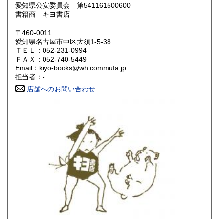
愛知県公安委員会 第541161500600
鳥取県
島根県
600円
600円
書籍商 キヨ書店
岡山県
広島県
600円
600円
〒460-0011
愛知県名古屋市中区大須1-5-38
ＴＥＬ：052-231-0994
山口県
徳島県
600円
600円
ＦＡＸ：052-740-5449
Email：kiyo-books@wh.commufa.jp
香川県
愛媛県
600円
600円
担当者：-
店舗へのお問い合わせ
高知県
福岡県
600円
600円
佐賀県
長崎県
600円
600円
熊本県
大分県
600円
600円
宮崎県
鹿児島県
600円
600円
沖縄県
600円