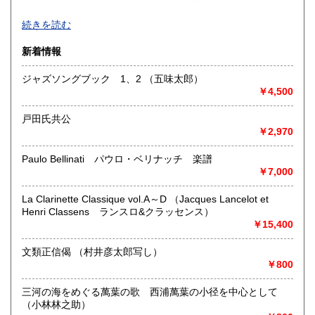
-
続きを読む
沿線名：大須観音駅4番出口 徒歩5分
新着情報
最寄駅：名古屋市営地下鉄鶴舞線
営業時間：12:00～18:00
ジャズソングブック 1、2 （五味太郎）
定休日：火曜日定休(仕入れのため不定休となる場合がござい
￥4,500
ます)
戸田氏共公
書籍の買取について
￥2,970
美術関係、建築関係資料等扱っております。
また、江戸期からの古地図、刷り物など、視覚的に当時の様
Paulo Bellinati パウロ・ベリナッチ 楽譜
子がわかる資料に力を入れております。
￥7,000
一般書や、専門書の扱いもございます。
店頭へのお持ち込み、宅配便でのご送付のいずれも承りま
La Clarinette Classique vol.A～D （Jacques Lancelot et
す。
Henri Classens ランスロ&クラッセンス）
どうぞお気軽にご相談ください。
￥15,400
取り扱い分野
文類正信偈 （村井彦太郎写し）
￥800
歴史、社会科学、自然科学、美術工芸、国語国文、古典籍、
近代文献、趣味、サブカルチャー、古書一般（その他）
三河の海をめぐる萬葉の歌 西浦萬葉の小径を中心として
（小林林之助）