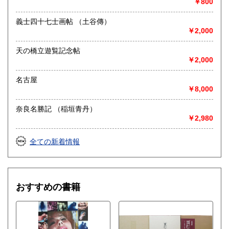
￥800
義士四十七士画帖 （土谷傳）
￥2,000
天の橋立遊覧記念帖
￥2,000
名古屋
￥8,000
奈良名勝記 （稲垣青丹）
￥2,980
全ての新着情報
おすすめの書籍