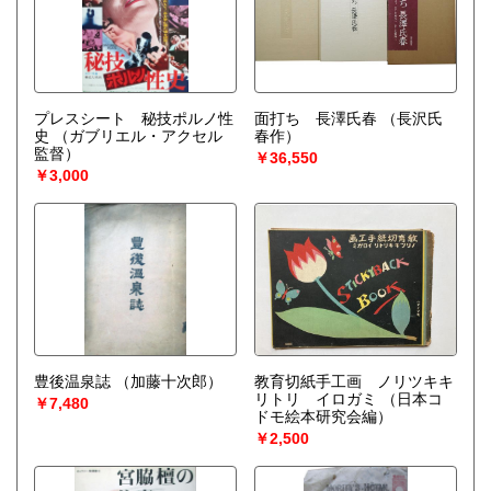
プレスシート 秘技ポルノ性
面打ち 長澤氏春
（長沢氏
史
（ガブリエル・アクセル
春作）
監督）
￥36,550
￥3,000
豊後温泉誌
（加藤十次郎）
教育切紙手工画 ノリツキキ
リトリ イロガミ
（日本コ
￥7,480
ドモ絵本研究会編）
￥2,500