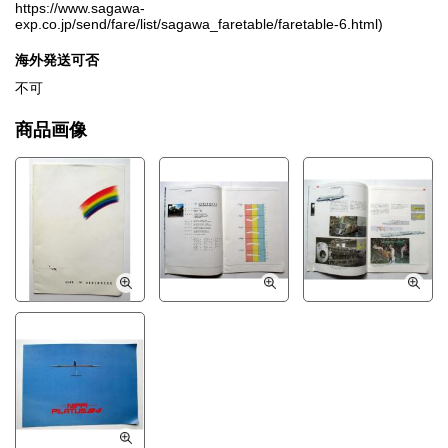
https://www.sagawa-
exp.co.jp/send/fare/list/sagawa_faretable/faretable-6.html)
海外発送可否
不可
商品画像