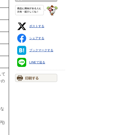
ポストする
シェアする
ブックマークする
LINEで送る
して
その
円な
円)