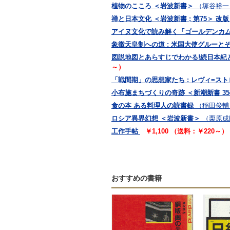
植物のこころ ＜岩波新書＞
（塚谷裕一
禅と日本文化 ＜岩波新書 ; 第75＞ 改版 
アイヌ文化で読み解く「ゴールデンカム
象徴天皇制への道 : 米国大使グルーと
図説地図とあらすじでわかる!続日本紀と日
～）
「戦間期」の思想家たち : レヴィ=ス
小布施まちづくりの奇跡 ＜新潮新書 35
食の本 ある料理人の読書録
（稲田俊輔
ロシア異界幻想 ＜岩波新書＞
（栗原成
工作手帖
￥1,100 （送料：￥220～）
おすすめの書籍