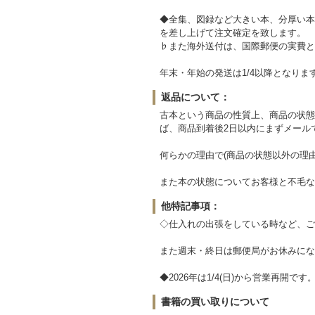
◆全集、図録など大きい本、分厚い本
を差し上げて注文確定を致します。
♭また海外送付は、国際郵便の実費と
年末・年始の発送は1/4以降となりま
返品について：
古本という商品の性質上、商品の状態
ば、商品到着後2日以内にまずメール
何らかの理由で(商品の状態以外の理
また本の状態についてお客様と不毛な
他特記事項：
◇仕入れの出張をしている時など、ご
また週末・終日は郵便局がお休みにな
◆2026年は1/4(日)から営業再開です
書籍の買い取りについて