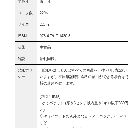
出版社
青土社
ページ数
229p
サイズ
22cm
ISBN
978-4-7917-1430-8
状態
中古品
解説
新刊同様。
発送ポリ
♪配送料はほとんどすべての商品を一律600円表記に
シー
いますが、在庫確認時に送料の割引ができる場合は
旨の連絡を致します。
[割引可能例]
♪ゆうパケット (厚さ3センチ以内重さ1キロ以下330
ど)
◇ゆうパケットの例外となるレターパックライト430
など