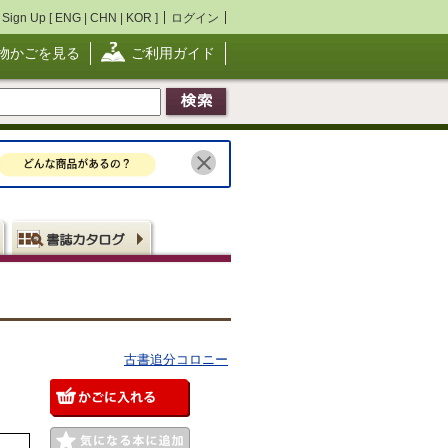
Sign Up [
ENG
|
CHN
|
KOR
]
ログイン
物かごを見る
ご利用ガイド
古書追分コロニー