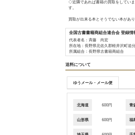
◇近隣であれば書籍の買取をしていま
す。
買取が出来る本とそうでない本があり
全国古書書籍商組合連合会 登録情
代表者名：斉藤 尚宏
所在地：長野県北佐久郡軽井沢町追分
所属組合：長野県古書籍商組合
送料について
ゆうメール・メール便
北海道
600円
青
山形県
600円
福
埼玉県
600円
千