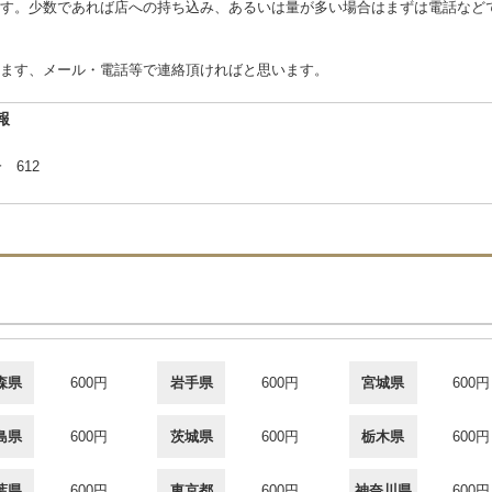
す。少数であれば店への持ち込み、あるいは量が多い場合はまずは電話など
ます、メール・電話等で連絡頂ければと思います。
報
 612
森県
600円
岩手県
600円
宮城県
600円
島県
600円
茨城県
600円
栃木県
600円
葉県
600円
東京都
600円
神奈川県
600円