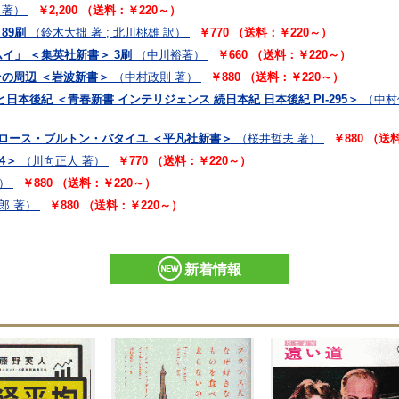
 著）
￥2,200 （送料：￥220～）
89刷
（鈴木大拙 著 ; 北川桃雄 訳）
￥770 （送料：￥220～）
イ」 ＜集英社新書＞ 3刷
（中川裕著）
￥660 （送料：￥220～）
その周辺 ＜岩波新書＞
（中村政則 著）
￥880 （送料：￥220～）
本後紀 ＜青春新書 インテリジェンス 続日本紀 日本後紀 PI-295＞
（中村
トロース・ブルトン・バタイユ ＜平凡社新書＞
（桜井哲夫 著）
￥880 （送
4＞
（川向正人 著）
￥770 （送料：￥220～）
）
￥880 （送料：￥220～）
郎 著）
￥880 （送料：￥220～）
新着情報