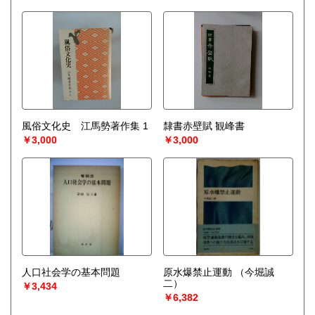
風俗文化史 江馬勢著作集 1
隸書赤壁賦 観峰書
￥3,000
￥3,000
人口社会学の基本問題
原水爆禁止運動
（今堀誠
二）
￥3,434
￥6,382