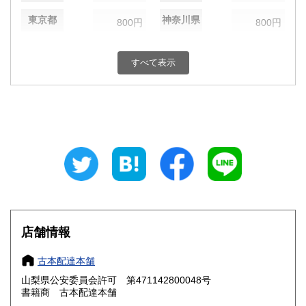
東京都
神奈川県
800円
800円
新潟県
富山県
800円
800円
すべて表示
石川県
福井県
800円
800円
山梨県
長野県
800円
800円
岐阜県
静岡県
800円
800円
愛知県
三重県
800円
800円
滋賀県
京都府
800円
800円
大阪府
兵庫県
800円
800円
店舗情報
奈良県
和歌山県
800円
800円
古本配達本舗
山梨県公安委員会許可 第471142800048号
鳥取県
島根県
800円
800円
書籍商 古本配達本舗