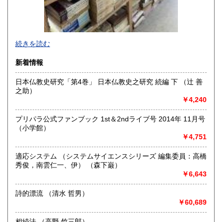
-
続きを読む
沿線名：-
新着情報
最寄駅：-
営業時間：-
日本仏教史研究「第4巻」 日本仏教史之研究 続編 下 （辻 善
定休日：-
之助）
￥4,240
書籍の買取について
-
プリパラ公式ファンブック 1st＆2ndライブ号 2014年 11月号
（小学館）
￥4,751
取り扱い分野
総記、哲学宗教、歴史、社会科学、自然科学、美術工芸、国
適応システム （システムサイエンスシリーズ 編集委員：高橋
語国文、外国文学、古典籍、近代文献、趣味、外国書、サブ
秀俊，南雲仁一、伊） （森下巌）
カルチャー、古書一般（その他）
￥6,643
書籍全般
詩的漂流 （清水 哲男）
￥60,689
相続法 （高野 竹三郎）