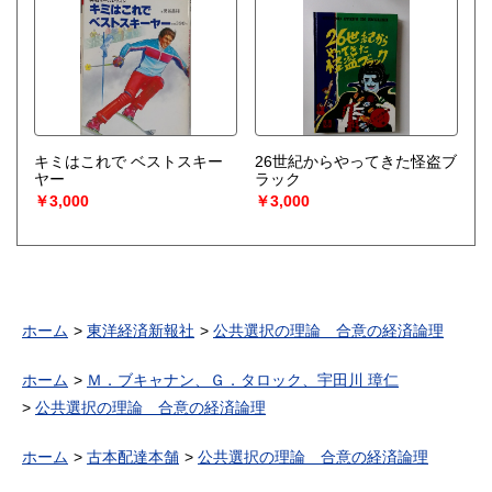
キミはこれで ベストスキー
26世紀からやってきた怪盗ブ
ヤー
ラック
￥3,000
￥3,000
ホーム
東洋経済新報社
公共選択の理論 合意の経済論理
ホーム
Ｍ．ブキャナン、Ｇ．タロック、宇田川 璋仁
公共選択の理論 合意の経済論理
ホーム
古本配達本舗
公共選択の理論 合意の経済論理