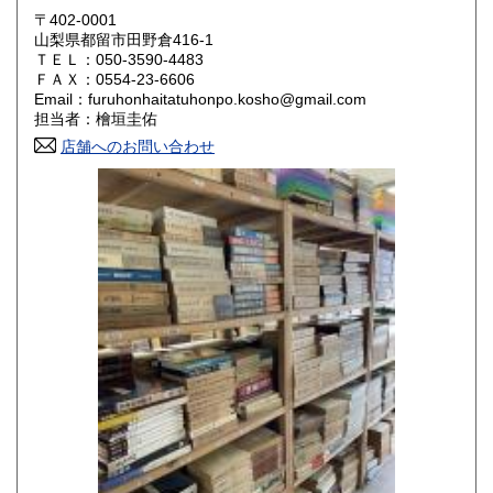
岡山県
広島県
800円
800円
〒402-0001
山梨県都留市田野倉416-1
ＴＥＬ：050-3590-4483
山口県
徳島県
800円
800円
ＦＡＸ：0554-23-6606
Email：furuhonhaitatuhonpo.kosho@gmail.com
香川県
愛媛県
800円
800円
担当者：檜垣圭佑
店舗へのお問い合わせ
高知県
福岡県
800円
800円
佐賀県
長崎県
800円
800円
熊本県
大分県
800円
800円
宮崎県
鹿児島県
800円
800円
沖縄県
1,500円