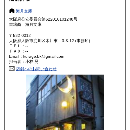
愛知県
三重県
250円
250円
海月文庫
滋賀県
京都府
250円
250円
大阪府公安委員会第622016101248号
書籍商 海月文庫
大阪府
兵庫県
250円
250円
〒532-0012
奈良県
和歌山県
大阪府大阪市淀川区木川東 3-3-12 (事務所)
250円
250円
ＴＥＬ：--
ＦＡＸ：--
鳥取県
島根県
250円
250円
Email：kurage.bk@gmail.com
担当者：小林 晃
岡山県
広島県
250円
250円
店舗へのお問い合わせ
山口県
徳島県
250円
250円
香川県
愛媛県
250円
250円
高知県
福岡県
250円
250円
佐賀県
長崎県
250円
250円
熊本県
大分県
250円
250円