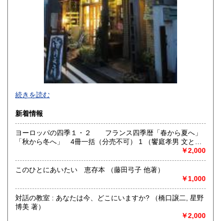
宮崎県
鹿児島県
250円
250円
沖縄県
250円
続きを読む
新着情報
ヨーロッパの四季１・２ フランス四季暦「春から夏へ」
「秋から冬へ」 4冊一括（分売不可） 1 （饗庭孝男 文と写
-
真）
￥2,000
沿線名：-
このひとにあいたい 恵存本 （藤田弓子 他著）
最寄駅：-
￥1,000
営業時間：事務所(無店舗)、事務所併設のギャラリーのみ不
定期OPEN
対話の教室 : あなたは今、どこにいますか? （橋口譲二, 星野
定休日：古本屋として店舗営業はしていません。
博美 著）
￥2,000
書籍の買取について