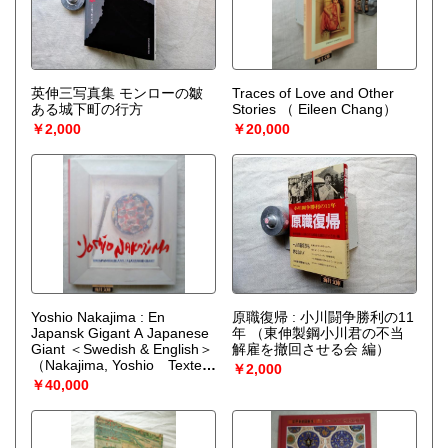
英伸三写真集 モンローの皺
Traces of Love and Other
ある城下町の行方
Stories
（ Eileen Chang）
￥2,000
￥20,000
Yoshio Nakajima : En
原職復帰 : 小川闘争勝利の11
Japansk Gigant A Japanese
年
（東伸製鋼小川君の不当
Giant ＜Swedish & English＞
解雇を撤回させる会 編）
（Nakajima, Yoshio Texter:
￥2,000
Totte Wiberg M.Fl.）
￥40,000