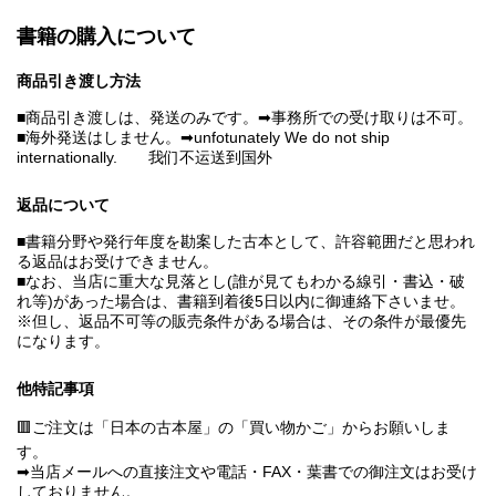
書籍の購入について
商品引き渡し方法
■商品引き渡しは、発送のみです。➡事務所での受け取りは不可。
■海外発送はしません。➡unfotunately We do not ship
internationally. 我们不运送到国外
返品について
■書籍分野や発行年度を勘案した古本として、許容範囲だと思われ
る返品はお受けできません。
■なお、当店に重大な見落とし(誰が見てもわかる線引・書込・破
れ等)があった場合は、書籍到着後5日以内に御連絡下さいませ。
※但し、返品不可等の販売条件がある場合は、その条件が最優先
になります。
他特記事項
🟥ご注文は「日本の古本屋」の「買い物かご」からお願いしま
す。
➡当店メールへの直接注文や電話・FAX・葉書での御注文はお受け
しておりません。