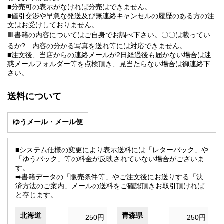
■分売可の表示がなければ分売はできません。
■値引交渉や早急な発送及び無連絡キャンセルの履歴のある方の注
文はお受けしておりません。
🟥書籍の内容についてはご自身でお調べ下さい。〇〇は載ってい
るか? 内容の分かる写真を送れ等には対応できません。
■注文後、当店からの連絡メールが2日経過後も届かない場合は迷
惑メールフォルダー等を点検頂き、見当たらない場合は御連絡下
さい。
送料について
ゆうメール・メール便
■システム仕様の変更により表示送料には「レターパック」や
「ゆうパック」等の料金が反映されていない場合がございま
す。
➡書籍データの「販売条件等」やご注文後にお送りする「決
済方法のご案内」メールの送料をご確認頂きお取引頂ければ
と存じます。
北海道
青森県
250円
250円