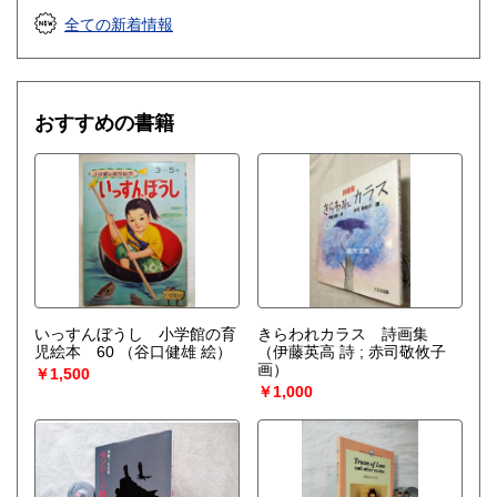
全ての新着情報
おすすめの書籍
いっすんぼうし 小学館の育
きらわれカラス 詩画集
児絵本 60
（谷口健雄 絵）
（伊藤英高 詩 ; 赤司敬攸子
画）
￥1,500
￥1,000