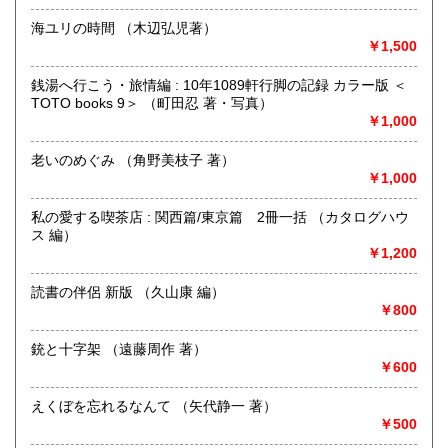
https://www.kuragebunko.com/%E3%81%8A%E5%95%8F%E5%
海ユリの時間 （木辺弘児著）
にお問合せ下さい。
￥1,500
取り扱い分野
銭湯へ行こう・旅情編 : 10年1089軒行脚の記録 カラー版 ＜
TOTO books 9＞ （町田忍 著・写真）
哲学宗教、歴史、美術工芸、近代文献、趣味、古書一般（そ
￥1,000
の他）
老いのめぐみ （角野美枝子 著）
￥1,000
私の愛する喫茶店 : 関西篇/東京篇 2冊一括 （カタログハウ
ス 編）
￥1,200
読書の伴侶 新版 （久山康 編）
￥800
銃と十字架 （遠藤周作 著）
￥600
えくぼを忘れるなんて （矢代静一 著）
￥500