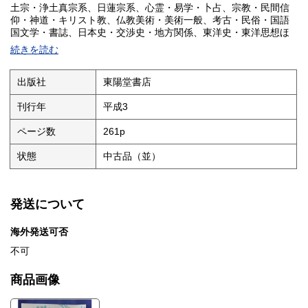
土宗・浄土真宗系、日蓮宗系、心霊・易学・卜占、宗教・民間信
仰・神道・キリスト教、仏教美術・美術一般、考古・民俗・国語
国文学・書誌、日本史・交渉史・地方関係、東洋史・東洋思想ほ
か
続きを読む
出版社
東陽堂書店
刊行年
平成3
ページ数
261p
状態
中古品（並）
発送について
海外発送可否
不可
商品画像