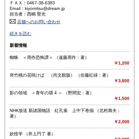
ＦＡＸ：0467-38-6383
香川県
愛媛県
185円
185円
Email：kiyomitsu@dream.jp
担当者：西嶋 聖光
高知県
福岡県
185円
185円
店舗へのお問い合わせ
良書・古書とサブカルチャーの陰と陽。国史・軍事・宗教・
佐賀県
長崎県
185円
185円
続きを読む
文芸・芸能・美術・工芸・趣味書より、CD・DVD・古書漫
画・同人誌・トレカ・おもちゃ…。明治・大正・昭和と平成
熊本県
大分県
新着情報
185円
185円
の新旧書籍とおもちゃ混在乱舞のちらし寿司書店。江戸のト
ッピングもあります。
蜘蛛 ＜周作恐怖譚＞ （遠藤周作：著）
宮崎県
鹿児島県
185円
185円
￥1,200
沿線名：東海道線
最寄駅：茅ヶ崎駅
沖縄県
185円
夾竹桃の花咲けば （尚文館版） （佐藤紅緑：著）
営業時間：平日・祝日:9:00～15:00 土日:休日【※7月23日
￥3,800
(木)は臨時休業日とさせて頂きます。 ご不便をお掛けいたし
まして誠に申し訳ございません。】
定休日：土曜日・日曜日
影の領域 ＜青年の環 4 ＞ （野間宏：著）
￥1,500
書籍の買取について
NHK放送 新諸国物語 紅孔雀 上中下巻揃 （北村壽夫：
-
著）
￥2,000
取り扱い分野
妖怪学 （井上円了 著）
哲学宗教、歴史、美術工芸、趣味、サブカルチャー