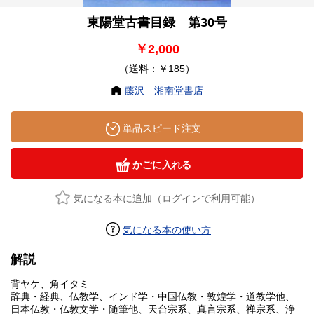
東陽堂古書目録 第30号
￥2,000
（送料：￥185）
藤沢 湘南堂書店
単品スピード注文
かごに入れる
気になる本に追加（ログインで利用可能）
気になる本の使い方
解説
背ヤケ、角イタミ
辞典・経典、仏教学、インド学・中国仏教・敦煌学・道教学他、
日本仏教・仏教文学・随筆他、天台宗系、真言宗系、禅宗系、浄