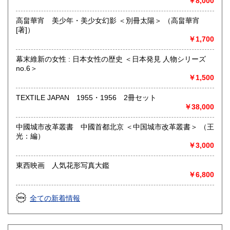
￥8,000
高畠華宵 美少年・美少女幻影 ＜別冊太陽＞ （高畠華宵
[著]）
￥1,700
幕末維新の女性 : 日本女性の歴史 ＜日本発見 人物シリーズ
no.6＞
￥1,500
TEXTILE JAPAN 1955・1956 2冊セット
￥38,000
中國城市改革叢書 中國首都北京 ＜中国城市改革叢書＞ （王
光：編）
￥3,000
東西映画 人気花形写真大鑑
￥6,800
全ての新着情報