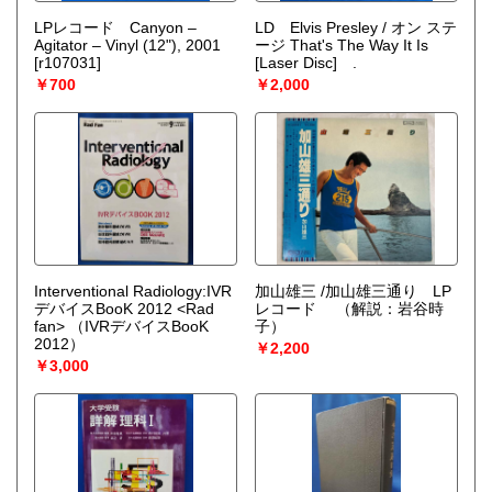
LPレコード Canyon –
LD Elvis Presley / オン ステ
Agitator – Vinyl (12"), 2001
ージ That's The Way It Is
[r107031]
[Laser Disc] .
￥700
￥2,000
Interventional Radiology:IVR
加山雄三 /加山雄三通り LP
デバイスBooK 2012 <Rad
レコード
（解説：岩谷時
fan>
（IVRデバイスBooK
子）
2012）
￥2,200
￥3,000