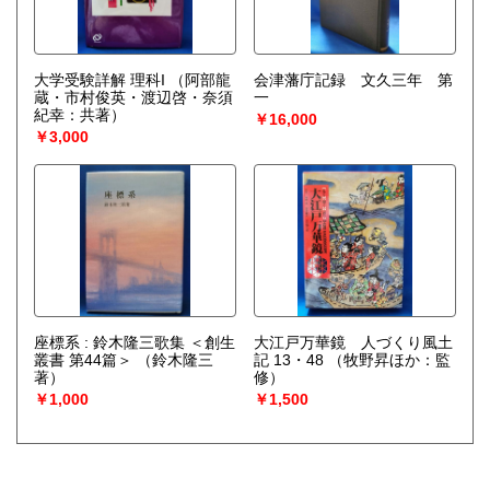
大学受験詳解 理科I
（阿部龍
会津藩庁記録 文久三年 第
蔵・市村俊英・渡辺啓・奈須
一
紀幸：共著）
￥16,000
￥3,000
座標系 : 鈴木隆三歌集 ＜創生
大江戸万華鏡 人づくり風土
叢書 第44篇＞
（鈴木隆三
記 13・48
（牧野昇ほか：監
著）
修）
￥1,000
￥1,500