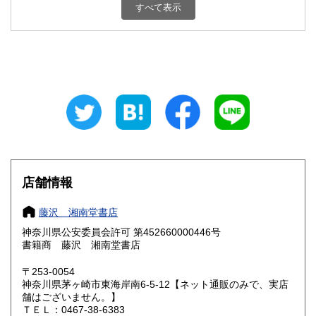
すべて表示
石川県
福井県
185円
185円
山梨県
長野県
185円
185円
岐阜県
静岡県
185円
185円
愛知県
三重県
185円
185円
滋賀県
京都府
185円
185円
大阪府
兵庫県
185円
185円
店舗情報
奈良県
和歌山県
185円
185円
藤沢 湘南堂書店
神奈川県公安委員会許可 第452660000446号
鳥取県
島根県
185円
185円
書籍商 藤沢 湘南堂書店
岡山県
広島県
185円
185円
〒253-0054
神奈川県茅ヶ崎市東海岸南6-5-12【ネット通販のみで、実店
舗はございません。】
山口県
徳島県
185円
185円
ＴＥＬ：0467-38-6383