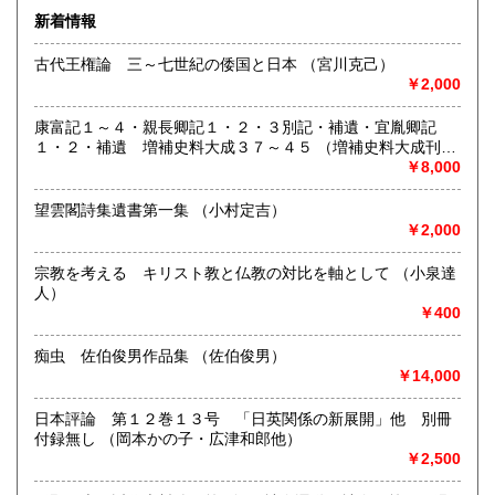
い。
新着情報
熊本県
大分県
600円
600円
沿線名：西武池袋線
古代王権論 三～七世紀の倭国と日本 （宮川克己）
最寄駅：石神井公園駅すぐ
￥2,000
宮崎県
鹿児島県
営業時間：10:00〜18:00
600円
600円
定休日：水曜日
康富記１～４・親長卿記１・２・３別記・補遺・宜胤卿記
沖縄県
600円
１・２・補遺 増補史料大成３７～４５ （増補史料大成刊行
書籍の買取について
会編）
￥8,000
-
望雲閣詩集遺書第一集 （小村定吉）
￥2,000
取り扱い分野
-
宗教を考える キリスト教と仏教の対比を軸として （小泉達
人）
￥400
痴虫 佐伯俊男作品集 （佐伯俊男）
￥14,000
日本評論 第１２巻１３号 「日英関係の新展開」他 別冊
付録無し （岡本かの子・広津和郎他）
￥2,500