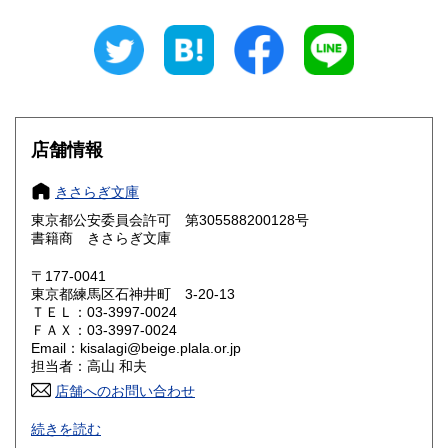
岐阜県
静岡県
600円
600円
愛知県
三重県
600円
600円
滋賀県
京都府
600円
600円
大阪府
兵庫県
600円
600円
店舗情報
奈良県
和歌山県
600円
600円
きさらぎ文庫
東京都公安委員会許可 第305588200128号
鳥取県
島根県
600円
600円
書籍商 きさらぎ文庫
岡山県
広島県
600円
600円
〒177-0041
東京都練馬区石神井町 3-20-13
ＴＥＬ：03-3997-0024
山口県
徳島県
600円
600円
ＦＡＸ：03-3997-0024
Email：kisalagi@beige.plala.or.jp
香川県
愛媛県
600円
600円
担当者：高山 和夫
店舗へのお問い合わせ
高知県
福岡県
600円
600円
日本史・近現代史・人文社会科学全般の古書目録発行（休刊
続きを読む
中）。不在がちですのでご来店の場合は事前にご連絡くださ
佐賀県
長崎県
600円
600円