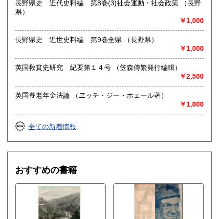
長野県史 近代史料編 第8巻(3)社会運動・社会政策 （長野
県）
￥1,000
長野県史 近世史料編 第9巻全県 （長野県）
￥1,000
英国救貧史研究 紀要第１４号 （笠森傳繁発行編輯）
￥2,500
英国養老年金法論 （ヱッチ・ジー・ホェール著）
￥1,800
全ての新着情報
おすすめの書籍