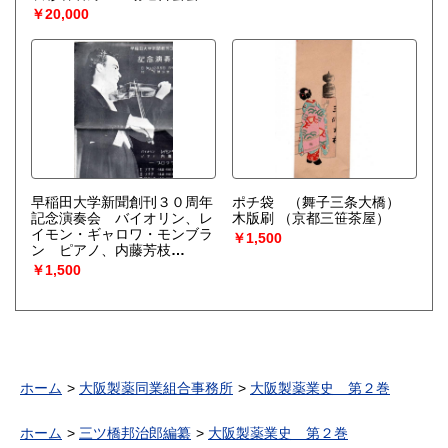
則・信用組合第一年度事業報
￥20,000
告・信用組合定款 他）
（青梅織物同業組合・同信用
組合）
早稲田大学新聞創刊３０周年
ポチ袋 （舞子三条大橋）
記念演奏会 バイオリン、レ
木版刷
（京都三笹茶屋）
イモン・ギャロワ・モンブラ
￥1,500
ン ピアノ、内藤芳枝
（於・大熊講堂）
￥1,500
ホーム
大阪製薬同業組合事務所
大阪製薬業史 第２巻
ホーム
三ツ橋邦治郎編纂
大阪製薬業史 第２巻