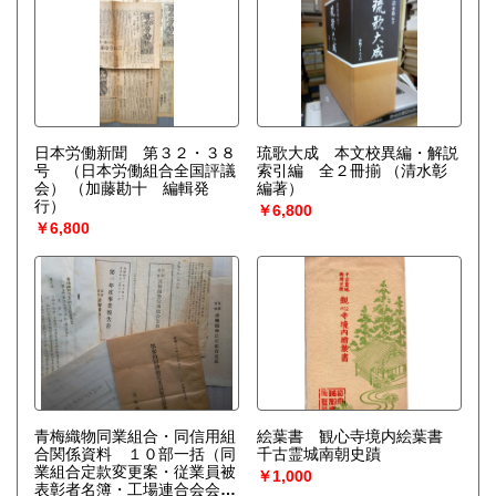
日本労働新聞 第３２・３８
琉歌大成 本文校異編・解説
号 （日本労働組合全国評議
索引編 全２冊揃
（清水彰
会）
（加藤勘十 編輯発
編著）
行）
￥6,800
￥6,800
青梅織物同業組合・同信用組
絵葉書 観心寺境内絵葉書
合関係資料 １０部一括（同
千古霊城南朝史蹟
業組合定款変更案・従業員被
￥1,000
表彰者名簿・工場連合会会