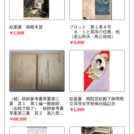
絵葉書 箱根木賀
プロット 第１巻８号
「８・１と我等の任務」他
￥1,500
（若山和夫・島公靖他）
￥5,000
（秘）統帥参考書草案第三
絵葉書 閑院宮妃殿下静岡県
案 其１ 第１編一般統帥
立高等女学校御台臨記念
（会戦ヲ除ク）・統帥参考書
￥1,500
草案第三案 其２ 第八章会
戦 の２冊 昭和４年９月
￥68,000
（陸軍大学校）