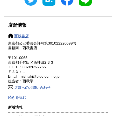
愛知県
三重県
1,500円
1,500円
滋賀県
京都府
1,620円
1,620円
大阪府
兵庫県
1,620円
1,620円
店舗情報
奈良県
和歌山県
1,620円
1,620円
西秋書店
東京都公安委員会許可第301022220099号
鳥取県
島根県
1,780円
1,780円
書籍商 西秋書店
岡山県
広島県
1,780円
1,780円
〒101-0065
東京都千代田区西神田2-3-3
ＴＥＬ：03-3262-2765
山口県
徳島県
1,780円
1,780円
ＦＡＸ：--
Email：nishiaki@blue.ocn.ne.jp
香川県
愛媛県
1,780円
1,780円
担当者：西秋学
店舗へのお問い合わせ
高知県
福岡県
1,780円
2,020円
◆店頭に無い場合がございますので、来店購入をご希望の場
続きを読む
合は事前にメールにてお問い合わせください。
佐賀県
長崎県
2,020円
2,020円
◆店舗販売もしておりますので品切の場合もございます。
新着情報
◆返信・在庫確認・発送等に時間がかかりますので、お急ぎ
熊本県
大分県
2,020円
2,020円
の方はご遠慮ください。