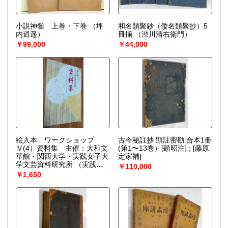
小説神髄 上巻・下巻
（坪
和名類聚鈔（倭名類聚抄）5
内逍遥）
冊揃
（渋川清右衛門）
￥99,000
￥44,000
絵入本 ワークショップ
古今秘註抄 顕註密勘 合本1冊
Ⅳ(4）資料集 主催：大和文
(第1〜13巻）[顕昭注] ; [藤原
華館・関西大学・実践女子大
定家補]
学文芸資料研究所
（実践女
￥110,000
子大学文芸資料研究所：編）
￥1,650