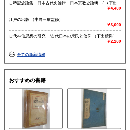
古稀記念論集 日本古代史論輯 日本宗教史論輯 / （下出積
與 著・編）
￥4,400
江戸の出版 （中野三敏監修）
￥3,000
古代神仙思想の研究 /古代日本の庶民と信仰 （下出積與）
￥2,200
全ての新着情報
おすすめの書籍