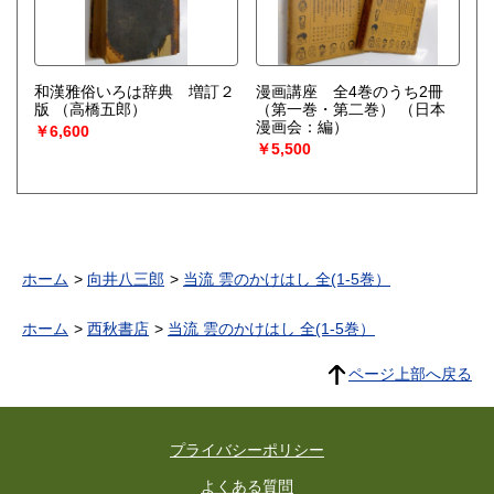
和漢雅俗いろは辞典 増訂２
漫画講座 全4巻のうち2冊
版
（高橋五郎）
（第一巻・第二巻）
（日本
漫画会：編）
￥6,600
￥5,500
ホーム
向井八三郎
当流 雲のかけはし 全(1-5巻）
ホーム
西秋書店
当流 雲のかけはし 全(1-5巻）
ページ上部へ戻る
プライバシーポリシー
よくある質問