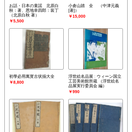
お話・日本の童謡 北原白
小倉山踏 全
（中津元義
秋：著、恩地幸四郎：装丁
[著]）
（北原白秋 著）
￥15,000
￥5,500
初學必用萬寳古状揃大全
浮世絵名品展 : ウィーン国立
工芸美術館所蔵
（浮世絵名
￥8,800
品展実行委員会 編）
￥990