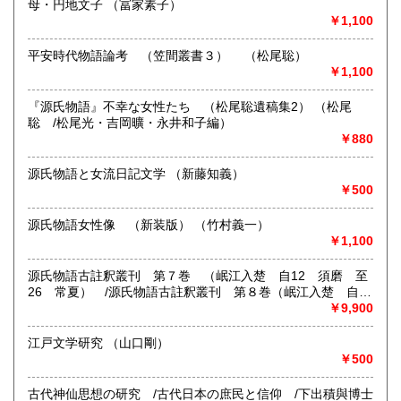
母・円地文子 （冨家素子）
◆お問い合わせはメールにてお願いいたします。電話でのご
￥1,100
連絡・お問い合わせには対応できない場合がございます。
宮崎県
鹿児島県
2,020円
2,020円
平安時代物語論考 （笠間叢書３） （松尾聡）
沿線名：JR総武線/地下鉄:東京メトロ半蔵門線・東西線 都
沖縄県
2,160円
￥1,100
営三田線・新宿線
最寄駅：水道橋駅/神保町駅/九段下駅 徒歩約5分
営業時間：10:00-18:00
『源氏物語』不幸な女性たち （松尾聡遺稿集2） （松尾
定休日：日曜・祝日
聡 /松尾光・吉岡曠・永井和子編）
￥880
書籍の買取について
源氏物語と女流日記文学 （新藤知義）
-
￥500
取り扱い分野
源氏物語女性像 （新装版） （竹村義一）
￥1,100
国語国文
源氏物語古註釈叢刊 第７巻 （岷江入楚 自12 須磨 至
26 常夏） /源氏物語古註釈叢刊 第８巻（岷江入楚 自
27 篝火 至42 雲隠） （中野幸一編 /中院通勝）
￥9,900
江戸文学研究 （山口剛）
￥500
古代神仙思想の研究 /古代日本の庶民と信仰 /下出積與博士