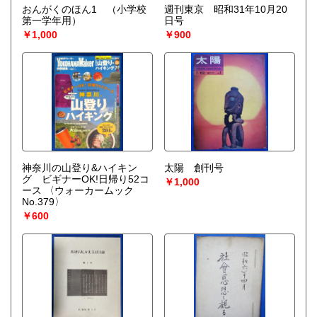
おんがくのほん1 （小学校
週刊東京 昭和31年10月20
第一学年用）
日号
￥1,000
￥900
神奈川の山登り&ハイキン
太陽 創刊号
グ ビギナーOK!日帰り52コ
￥1,000
ース 〈ウォーカームック
No.379〉
￥600