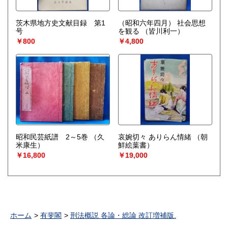
茨木県地方史文献目録 第1
（昭和六年四月） 社会思想
号
を観る
（皆川利一）
￥800
￥4,800
昭和民芸紙譜 2～5巻
（久
哀婉切々 ありらん情緒 （朝
米康生）
鮮絵葉書）
￥16,800
￥19,000
ホーム
有斐閣
刑法概説 各論・総論 改訂増補版.