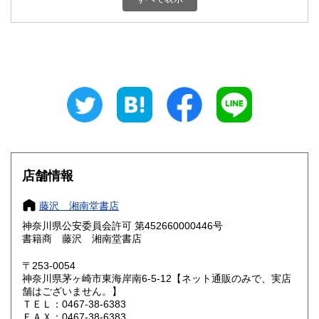
石川県
福井県
600円
600円
山梨県
長野県
600円
600円
岐阜県
静岡県
600円
600円
愛知県
三重県
600円
600円
滋賀県
京都府
600円
600円
大阪府
兵庫県
600円
600円
店舗情報
奈良県
和歌山県
600円
600円
藤沢 湘南堂書店
神奈川県公安委員会許可 第452660000446号
鳥取県
島根県
600円
600円
書籍商 藤沢 湘南堂書店
岡山県
広島県
600円
600円
〒253-0054
神奈川県茅ヶ崎市東海岸南6-5-12【ネット通販のみで、実店
舗はございません。】
山口県
徳島県
600円
600円
ＴＥＬ：0467-38-6383
ＦＡＸ：0467-38-6383