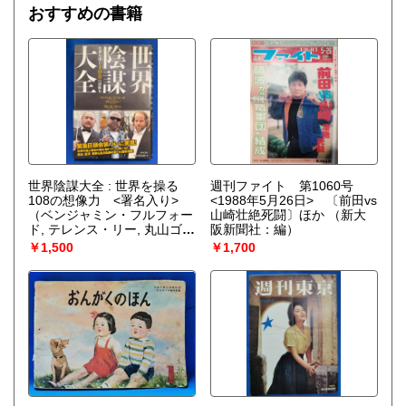
おすすめの書籍
世界陰謀大全 : 世界を操る
週刊ファイト 第1060号
108の想像力 <署名入り>
<1988年5月26日> 〔前田vs
（ベンジャミン・フルフォー
山崎壮絶死闘〕ほか
（新大
ド, テレンス・リー, 丸山ゴン
阪新聞社：編）
ザレス 著）
￥1,500
￥1,700