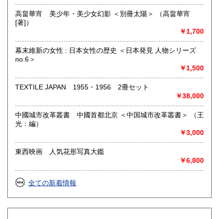
高畠華宵 美少年・美少女幻影 ＜別冊太陽＞ （高畠華宵
[著]）
￥1,700
幕末維新の女性 : 日本女性の歴史 ＜日本発見 人物シリーズ
no.6＞
￥1,500
TEXTILE JAPAN 1955・1956 2冊セット
￥38,000
中國城市改革叢書 中國首都北京 ＜中国城市改革叢書＞ （王
光：編）
￥3,000
東西映画 人気花形写真大鑑
￥6,800
全ての新着情報