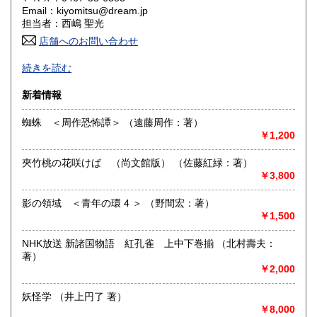
香川県
愛媛県
600円
600円
Email：kiyomitsu@dream.jp
担当者：西嶋 聖光
高知県
福岡県
600円
600円
店舗へのお問い合わせ
良書・古書とサブカルチャーの陰と陽。国史・軍事・宗教・
佐賀県
長崎県
600円
600円
続きを読む
文芸・芸能・美術・工芸・趣味書より、CD・DVD・古書漫
画・同人誌・トレカ・おもちゃ…。明治・大正・昭和と平成
熊本県
大分県
新着情報
600円
600円
の新旧書籍とおもちゃ混在乱舞のちらし寿司書店。江戸のト
ッピングもあります。
蜘蛛 ＜周作恐怖譚＞ （遠藤周作：著）
宮崎県
鹿児島県
600円
600円
￥1,200
沿線名：東海道線
最寄駅：茅ヶ崎駅
沖縄県
600円
夾竹桃の花咲けば （尚文館版） （佐藤紅緑：著）
営業時間：平日・祝日:9:00～15:00 土日:休日【※7月23日
￥3,800
(木)は臨時休業日とさせて頂きます。 ご不便をお掛けいたし
まして誠に申し訳ございません。】
定休日：土曜日・日曜日
影の領域 ＜青年の環 4 ＞ （野間宏：著）
￥1,500
書籍の買取について
NHK放送 新諸国物語 紅孔雀 上中下巻揃 （北村壽夫：
-
著）
￥2,000
取り扱い分野
妖怪学 （井上円了 著）
哲学宗教、歴史、美術工芸、趣味、サブカルチャー
￥8,000