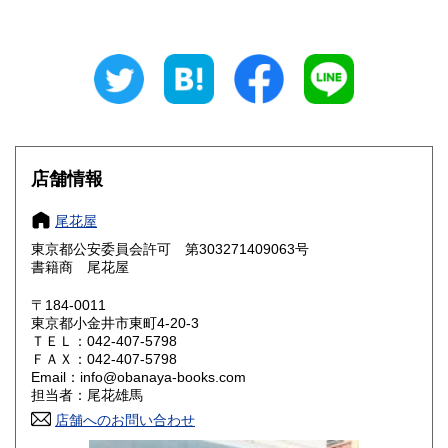
940円
940円
岐阜県
静岡県
940円
940円
愛知県
三重県
940円
940円
滋賀県
京都府
1,060円
1,060円
大阪府
兵庫県
1,060円
1,060円
店舗情報
奈良県
和歌山県
1,060円
1,060円
尾花屋
東京都公安委員会許可 第303271409063号
鳥取県
島根県
1,190円
1,190円
書籍商 尾花屋
岡山県
広島県
1,190円
1,190円
〒184-0011
東京都小金井市東町4-20-3
ＴＥＬ：042-407-5798
山口県
徳島県
1,190円
1,190円
ＦＡＸ：042-407-5798
Email：info@obanaya-books.com
香川県
愛媛県
1,190円
1,190円
担当者：尾花雄馬
店舗へのお問い合わせ
高知県
福岡県
1,190円
1,460円