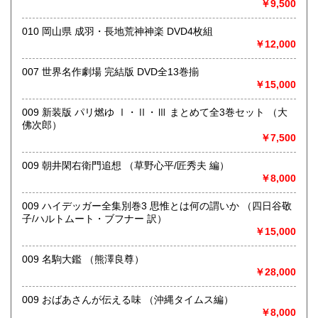
￥9,500
定休日：木曜日
010 岡山県 成羽・長地荒神神楽 DVD4枚組
書籍の買取について
￥12,000
《出張買取ご希望の方》
007 世界名作劇場 完結版 DVD全13巻揃
￥15,000
・日本全国出張買取可能です。ご希望のお客様はメールにて
ご連絡いただくか、042-407-5798までお電話ください。
009 新装版 パリ燃ゆ Ⅰ・Ⅱ・Ⅲ まとめて全3巻セット （大
《宅配買取ご希望の方》
佛次郎）
￥7,500
・本の量、タイトルや著者名、本の状態などを事前にお知ら
せください。
009 朝井閑右衛門追想 （草野心平/匠秀夫 編）
・本の背表紙の写真を事前にメールでお送りいただけると助
￥8,000
かります。
・買取できない本もございます。その際はご了承ください。
009 ハイデッガー全集別巻3 思惟とは何の謂いか （四日谷敬
子/ハルトムート・ブフナー 訳）
《店頭買取ご希望の方》
￥15,000
・東京都小金井市の実店舗までお持ちください。
009 名駒大鑑 （熊澤良尊）
・営業時間 10:00～19:00 定休日:木曜日
￥28,000
取り扱い分野
009 おばあさんが伝える味 （沖縄タイムス編）
哲学宗教、歴史、古典籍、近代文献、趣味、サブカルチャ
￥8,000