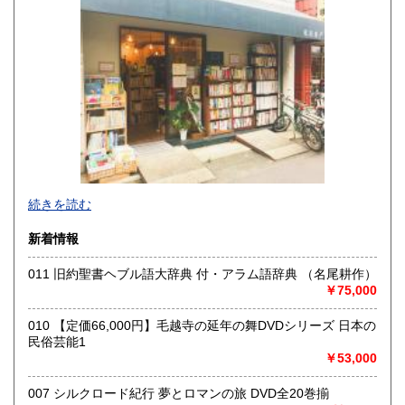
佐賀県
長崎県
1,460円
1,460円
熊本県
大分県
1,460円
1,460円
宮崎県
鹿児島県
1,460円
1,460円
沖縄県
1,460円
東京都小金井市にある店舗で古本、古書の買取や販売をして
続きを読む
おります。
出張買取、店頭買取なども行っておりますので、生前整理・
新着情報
終活・実家整理で古書や古い資料などが出てきたらご相談く
ださい。
011 旧約聖書ヘブル語大辞典 付・アラム語辞典 （名尾耕作）
いつでもご対応させていただきます。
￥75,000
尾花屋 尾花雄馬（代表責任者）
東京都小金井市東町4-20-3
010 【定価66,000円】毛越寺の延年の舞DVDシリーズ 日本の
042-407-5798
民俗芸能1
￥53,000
沿線名：中央線
最寄駅：東小金井駅
007 シルクロード紀行 夢とロマンの旅 DVD全20巻揃
営業時間：10:00～19:00