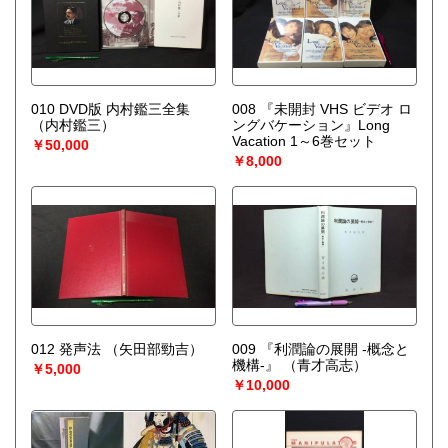
010 DVD版 内村鑑三全集
008 『未開封 VHS ビデオ ロ
（内村鑑三）
ングバケーション』Long
Vacation 1～6巻セット
￥50,000
￥8,000
012 発声法
（矢田部勁吉）
009 『利潤論の展開 -概念と
機構-』
（青才高志）
￥5,000
￥10,000