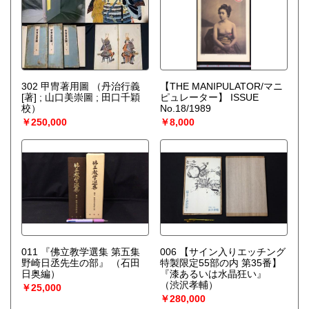
302 甲冑著用圖
（丹治行義
【THE MANIPULATOR/マニ
[著] ; 山口美崇圖 ; 田口千穎
ピュレーター】 ISSUE
校）
No.18/1989
￥250,000
￥8,000
011 『佛立教学選集 第五集
006 【サイン入りエッチング
野崎日丞先生の部』
（石田
特製限定55部の内 第35番】
日奥編）
『漆あるいは水晶狂い』
（渋沢孝輔）
￥25,000
￥280,000