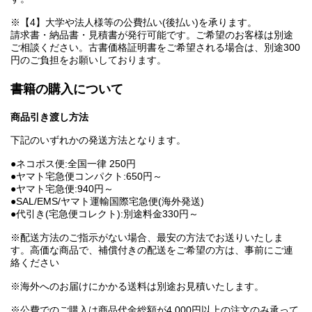
※【4】大学や法人様等の公費払い(後払い)を承ります。
請求書・納品書・見積書が発行可能です。ご希望のお客様は別途
ご相談ください。古書価格証明書をご希望される場合は、別途300
円のご負担をお願いしております。
書籍の購入について
商品引き渡し方法
下記のいずれかの発送方法となります。
●ネコポス便:全国一律 250円
●ヤマト宅急便コンパクト:650円～
●ヤマト宅急便:940円～
●SAL/EMS/ヤマト運輸国際宅急便(海外発送)
●代引き(宅急便コレクト):別途料金330円～
※配送方法のご指示がない場合、最安の方法でお送りいたしま
す。高価な商品で、補償付きの配送をご希望の方は、事前にご連
絡ください
※海外へのお届けにかかる送料は別途お見積いたします。
※公費でのご購入は商品代金総額が4,000円以上の注文のみ承って