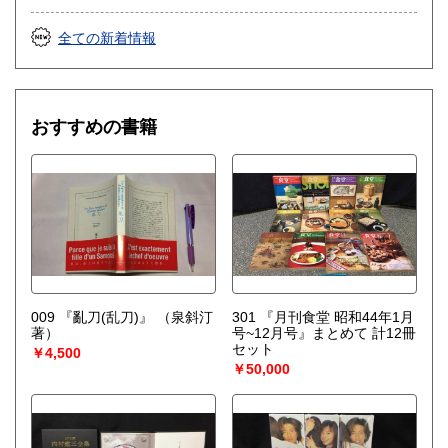
ー、古書一般（その他）
東洋医学、占い、易学、四柱推命、武道、鉄道、近代資料、
全ての新着情報
古地図、美術、雑誌、受験参考書、CD、DVDなど
おすすめの書籍
009 『亂刀(乱刀)』
（泉斜汀
301 『月刊食堂 昭和44年1月
著）
号~12月号』まとめて 計12冊
セット
￥4,500
￥50,000