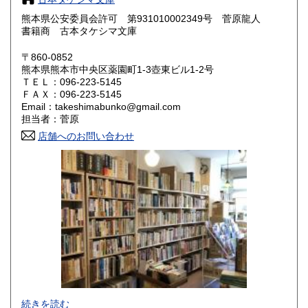
熊本県公安委員会許可 第931010002349号 菅原龍人
鳥取県
島根県
300円
300円
書籍商 古本タケシマ文庫
岡山県
広島県
300円
300円
〒860-0852
熊本県熊本市中央区薬園町1-3壺東ビル1-2号
ＴＥＬ：096-223-5145
山口県
徳島県
300円
300円
ＦＡＸ：096-223-5145
Email：takeshimabunko@gmail.com
香川県
愛媛県
300円
300円
担当者：菅原
店舗へのお問い合わせ
高知県
福岡県
300円
300円
佐賀県
長崎県
300円
300円
熊本県
大分県
300円
300円
宮崎県
鹿児島県
300円
300円
沖縄県
300円
続きを読む