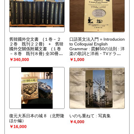
舊韓國外交文書 (１巻－２
口語英文法入門 = Introducion
２巻 既刊２２冊) + 舊韓
to Colloquial English
國外交關係附屬文書 (１巻
Grammar : 図解50の法則 : 洋
－８巻 既刊８冊) 全30冊揃
楽の歌詞と洋画・TVドラマ
い
（高麗大學校亞細亞問題
の台詞を例示したすべての英
￥340,000
￥1,000
研究所舊韓國外交文書編纂委
語教師・英語学習者必読 再
員會 編）
改訂版
（小林敏彦 著）
復元大系日本の城 8
（北野隆
いのち重ねて : 写真集
ほか編）
￥4,000
￥16,000