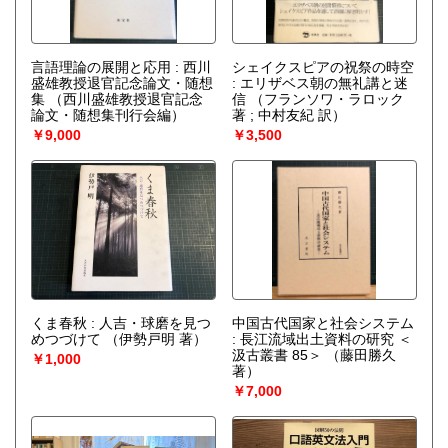
言語理論の展開と応用 : 西川
シェイクスピアの祝祭の時空
盛雄教授退官記念論文・随想
: エリザベス朝の無礼講と迷
集
（西川盛雄教授退官記念
信
（フランソワ・ラロック
論文・随想集刊行会編）
著 ; 中村友紀 訳）
￥9,000
￥3,500
くま春秋 : 人吉・球磨を見つ
中国古代国家と社会システム
めつづけて
（伊勢戸明 著）
: 長江流域出土資料の研究 ＜
汲古叢書 85＞
（藤田勝久
￥1,000
著）
￥7,000