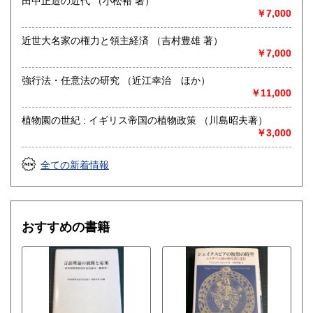
田中正造の近代 （小松裕 著）
ビル全面にお客様用共同駐車場が4台分あります。
￥7,000
沿線名：熊本電気鉄道藤崎線
近世大名家の権力と領主経済 （吉村豊雄 著）
最寄駅：藤崎宮前駅
￥7,000
営業時間：13:00 - 19:00
定休日：水曜日
強行法・任意法の研究 （近江幸治 ほか）
￥11,000
書籍の買取について
●熊本県内でしたら無料出張買取いたします。
植物園の世紀 : イギリス帝国の植物政策 （川島昭夫著）
九州一円での出張買取もいたします。
￥3,000
お気軽にお問い合わせください。
全ての新着情報
●店頭買取の場合、1点からでもお持込下さい。事前のお電話
は不要です。
辞書、教科書、一部の漫画など買取できない物もございま
す。
美術品・フィギュア・ゲーム類の買取は致しません。
おすすめの書籍
取り扱い分野
哲学宗教、歴史、社会科学、自然科学、美術工芸、国語国
文、外国文学、趣味、サブカルチャー
郷土誌