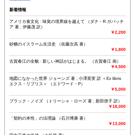
新着情報
アメリカ食文化 : 味覚の境界線を越えて （ダナ・R.ガバッチ
ア 著 ; 伊藤茂 訳）
￥2,200
砂糖のイスラーム生活史 （佐藤次高 著）
￥1,800
古賀春江の全貌 : 新しい神話がはじまる。 （古賀春江 画）
￥4,500
地図になかった世界 ジョーンズ 著 ; 小澤英実 訳 ＜Ex libris
店頭買取、出張買取いたします。
エクス・リブリス＞ （エドワード・P）
熊本県内でしたら無料で出張買取いたします。
￥5,000
お気軽にお問い合わせください。
令和4年3月1日より熊本市の中心部、坪井から近隣の薬園町
ブラック・ノイズ （トリーシャ・ローズ 著 ; 新田啓子 訳）
に移転し新装開店いたしました。
￥18,000
3号線、浄行寺交差点角の壺東ビルの一階、左から2番目の店
舗です。
「契約の本性」の法理論 （石川博康 著）
浄行寺バス停から徒歩1分
￥13,000
上通並木坂から徒歩17分