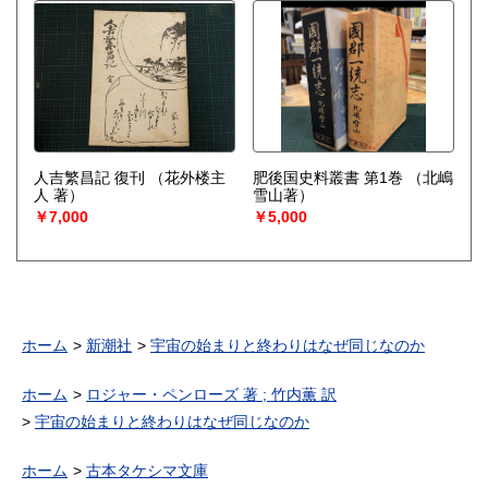
人吉繁昌記 復刊
（花外楼主
肥後国史料叢書 第1巻
（北嶋
人 著）
雪山著）
￥7,000
￥5,000
ホーム
新潮社
宇宙の始まりと終わりはなぜ同じなのか
ホーム
ロジャー・ペンローズ 著 ; 竹内薫 訳
宇宙の始まりと終わりはなぜ同じなのか
ホーム
古本タケシマ文庫