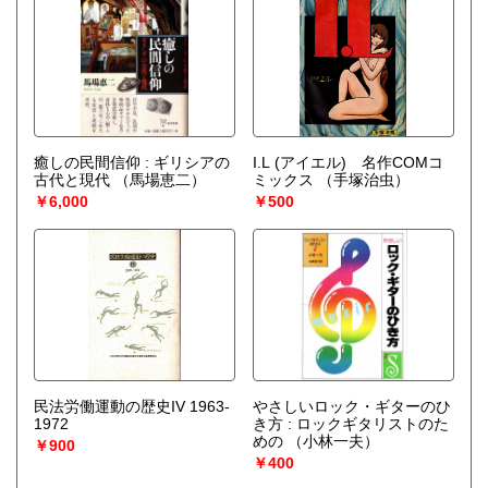
癒しの民間信仰 : ギリシアの
I.L (アイエル) 名作COMコ
古代と現代
（馬場恵二）
ミックス
（手塚治虫）
￥6,000
￥500
民法労働運動の歴史IV 1963-
やさしいロック・ギターのひ
1972
き方 : ロックギタリストのた
めの
（小林一夫）
￥900
￥400