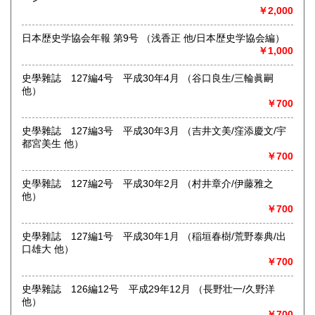
東京下町で七十四年、一冊一冊を大切にお届けします。幅広
￥2,000
い分野で日々更新中。ホームページにもお立ち寄りくださ
い。
日本歴史学協会年報 第9号 （浅香正 他/日本歴史学協会編）
https://aokishoten.sakura.ne.jp/
￥1,000
沿線名：京成線
史學雜誌 127編4号 平成30年4月 （谷口良生/三輪眞嗣
最寄駅：堀切菖蒲園駅徒歩約1分
他）
営業時間：12:00〜17:00
￥700
定休日：店舗は雨天休業及び「不定休」です。店舗での日時
指定受取は出来かねます。
史學雜誌 127編3号 平成30年3月 （吉井文美/窪添慶文/宇
書籍の買取について
都宮美生 他）
￥700
-
史學雜誌 127編2号 平成30年2月 （村井章介/伊藤雅之
取り扱い分野
他）
￥700
哲学宗教、歴史、社会科学、自然科学、美術工芸、国語国
文、外国文学、近代文献、趣味、サブカルチャー
史學雜誌 127編1号 平成30年1月 （稲垣春樹/荒野泰典/出
口雄大 他）
￥700
史學雜誌 126編12号 平成29年12月 （長野壮一/久野洋
他）
￥700