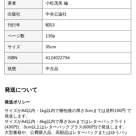
著者
小松茂美 編
出版社
中央公論社
刊行年
昭53
ページ数
139p
サイズ
35cm
ISBN
4124022794
状態
中古品
発送について
発送ポリシー
サイズがA4以内・1kg以内で梱包後の厚さ3cmまでは送料190円 で
発送します。
サイズがA4以内・4kg以内で厚さ3cmまではレターパックライト
(430円)、3cm以上はレターパックプラス(600円)で発送します。
大型書籍や、公費購入品、高額品はレターパックまたはゆうパッ