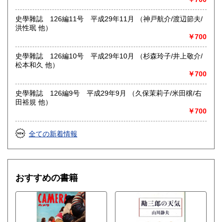
史學雜誌 126編11号 平成29年11月 （神戸航介/渡辺節夫/
洪性珉 他）
￥700
史學雜誌 126編10号 平成29年10月 （杉森玲子/井上敬介/
松本和久 他）
￥700
史學雜誌 126編9号 平成29年9月 （久保茉莉子/米田穣/右
田裕規 他）
￥700
全ての新着情報
おすすめの書籍