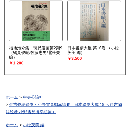
福地泡介集 現代漫画第2期9
日本書蹟大鑑 第16巻
（小松
（鶴見俊輔/佐藤忠男/北杜夫
茂美 編）
編）
￥3,500
￥1,200
ホーム
中央公論社
住吉物語絵巻・小野雪見御幸絵巻 日本絵巻大成 19 ＜住吉物
語絵巻 小野雪見御幸絵詞＞
ホーム
小松茂美 編