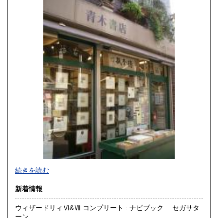
1,590円
1,590円
熊本県
大分県
1,590円
1,590円
宮崎県
鹿児島県
1,590円
1,590円
沖縄県
1,690円
続きを読む
新着情報
ウィザードリィⅥ&Ⅶ コンプリート : ナビブック セガサタ
ーン