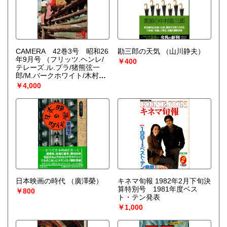
CAMERA 42巻3号 昭和26
勘三郎の天気
（山川静夫）
年9月号
（フリッツ.ヘンレ/
￥400
テレーズ.ル.プラ/猪熊弦一
郎/M.バークホワイト/木村伊
兵衛/土門拳他）
￥4,000
日本映画の時代
（廣澤榮）
キネマ旬報 1982年2月下旬決
算特別号 1981年度ベス
￥800
ト・テン発表
￥1,000