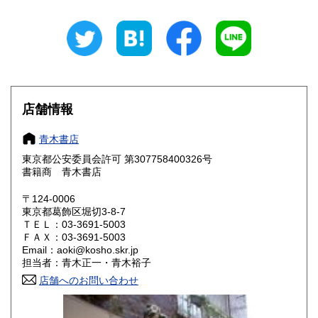
岐阜県
静岡県
1,080円
1,080円
愛知県
三重県
1,080円
1,080円
滋賀県
京都府
1,190円
1,190円
大阪府
兵庫県
1,190円
1,190円
店舗情報
奈良県
和歌山県
1,190円
1,190円
青木書店
東京都公安委員会許可 第307758400326号
鳥取県
島根県
1,320円
1,320円
書籍商 青木書店
岡山県
広島県
1,320円
1,320円
〒124-0006
東京都葛飾区堀切3-8-7
ＴＥＬ：03-3691-5003
山口県
徳島県
1,320円
1,320円
ＦＡＸ：03-3691-5003
Email：aoki@kosho.skr.jp
香川県
愛媛県
1,320円
1,320円
担当者：青木正一・青木裕子
店舗へのお問い合わせ
高知県
福岡県
1,320円
1,590円
佐賀県
長崎県