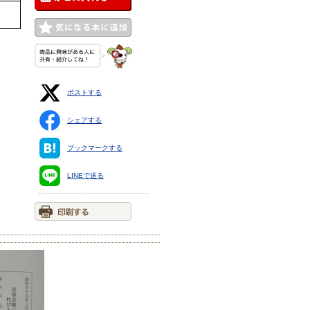
ポストする
シェアする
ブックマークする
LINEで送る