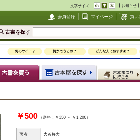
お知らせ
文字サイズ
会員登録
マイページ
買い
古書を探す
￥500
（送料：￥350 ～ ￥1,200）
著者
大谷将大