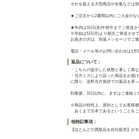
それを超える大型商品や全集などは別
★ご注文から2週間以内にご入金のな
★年内は31日(水)午前中までご発送
※年始は5日(月)より順次ご発送させ
お急ぎの方は、別途メッセージでご連
電話・メール等のお問い合わせは1月5
返品について：
・こちらの提示した状態と著しく異な
・当方ミスにより誤った商品をお届け
に限り、送料当方負担での返品を承っ
到着後、3日以内に、まずはご連絡く
※商品の特性上、原則としてお客様都
あくまで古本であるということをご
他特記事項：
【ほとんどの買取品を自社販売】がモ