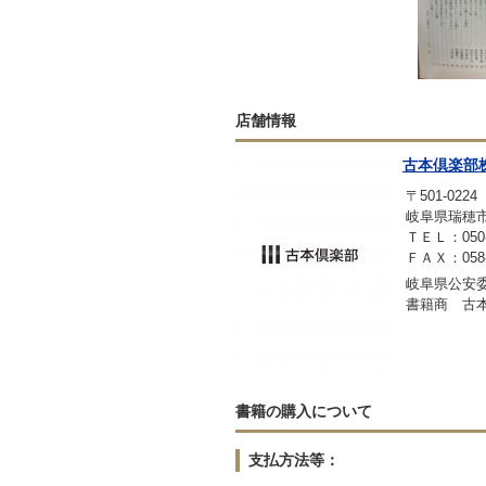
店舗情報
古本倶楽部
〒501-0224
岐阜県瑞穂市稲里
ＴＥＬ：050-3
ＦＡＸ：058-2
岐阜県公安委員
書籍商 古
書籍の購入について
支払方法等：