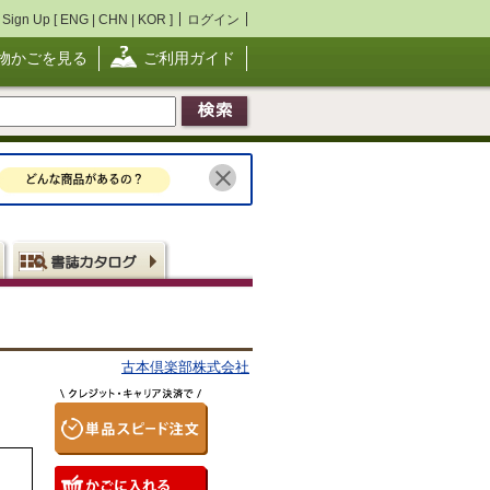
Sign Up [
ENG
|
CHN
|
KOR
]
ログイン
物かごを見る
ご利用ガイド
古本倶楽部株式会社