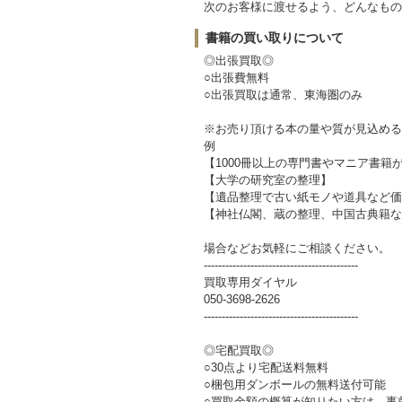
次のお客様に渡せるよう、どんなもの
書籍の買い取りについて
◎出張買取◎
○出張費無料
○出張買取は通常、東海圏のみ
※お売り頂ける本の量や質が見込める
例
【1000冊以上の専門書やマニア書籍
【大学の研究室の整理】
【遺品整理で古い紙モノや道具など価
【神社仏閣、蔵の整理、中国古典籍な
場合などお気軽にご相談ください。
-------------------------------------------
買取専用ダイヤル
050-3698-2626
-------------------------------------------
◎宅配買取◎
○30点より宅配送料無料
○梱包用ダンボールの無料送付可能
○買取金額の概算が知りたい方は、事