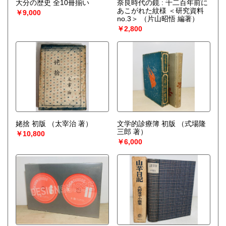
大分の歴史 全10冊揃い
奈良時代の鏡 : 千二百年前に
あこがれた紋様 ＜研究資料
￥9,000
no.3＞
（片山昭悟 編著）
￥2,800
姥捨 初版
（太宰治 著）
文学的診療簿 初版
（式場隆
三郎 著）
￥10,800
￥6,000