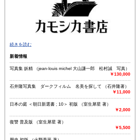
佐賀県
長崎県
600円
600円
熊本県
大分県
600円
600円
宮崎県
鹿児島県
600円
600円
顔の見えないお取り引きですから、なおいっそう誠実に対応
沖縄県
続きを読む
600円
いたします。迅速・丁寧な発送をいたします。
新着情報
沿線名：日豊線
最寄駅：JR 大分駅
写真集 妖精 （jean-louis michel 大山謙一郎 松村誠 写真）
営業時間：11:00ー20:00
￥130,000
定休日：月・木曜日
石井隆写真集 ダークフィルム 名美を探して （石井隆著）
書籍の買取について
￥11,000
ご蔵書の整理をお考えの方、まずはお気軽にお問い合わせく
ださい。
日本の庭 ＜朝日新選書 ; 10＞ 初版 （室生犀星 著）
運営費の安い地方だからこそできる高額査定をいたします。
￥2,000
営業中に店舗にお持ち込みいただくことも可能です。
復讐 普及版 （室生犀星 著）
50冊を超える場合は事前にご連絡ください。
￥5,500
出張や着払いでの査定も喜んでお受けいたします。
歴史 初版 （火野葦平 著）