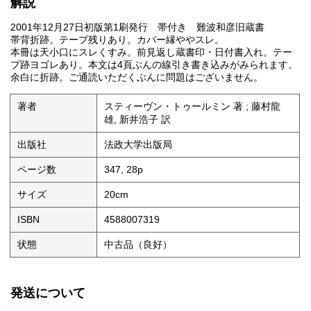
解説
2001年12月27日初版第1刷発行 帯付き 難波和彦旧蔵書
帯背折跡。テープ残りあり。カバー縁ややスレ。
本冊は天小口にスレくすみ。前見返し蔵書印・日付書入れ。テー
プ跡ヨゴレあり。本文は4頁ぶんの線引き書き込みがみられます。
余白に折跡。ご通読いただくぶんに問題はございません。
著者
スティーヴン・トゥールミン 著 ; 藤村龍
雄, 新井浩子 訳
出版社
法政大学出版局
ページ数
347, 28p
サイズ
20cm
ISBN
4588007319
状態
中古品（良好）
発送について