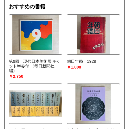
おすすめの書籍
第9回 現代日本美術展 チケ
朝日年鑑 1929
ット半券付
（毎日新聞社
￥1,000
編）
￥2,750