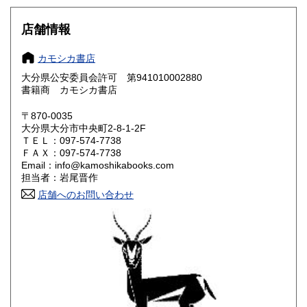
岐阜県
静岡県
600円
600円
店舗情報
愛知県
三重県
600円
600円
カモシカ書店
大分県公安委員会許可 第941010002880
滋賀県
京都府
600円
600円
書籍商 カモシカ書店
大阪府
兵庫県
600円
600円
〒870-0035
大分県大分市中央町2-8-1-2F
奈良県
和歌山県
ＴＥＬ：097-574-7738
600円
600円
ＦＡＸ：097-574-7738
Email：info@kamoshikabooks.com
鳥取県
島根県
600円
600円
担当者：岩尾晋作
店舗へのお問い合わせ
岡山県
広島県
600円
600円
山口県
徳島県
600円
600円
香川県
愛媛県
600円
600円
高知県
福岡県
600円
600円