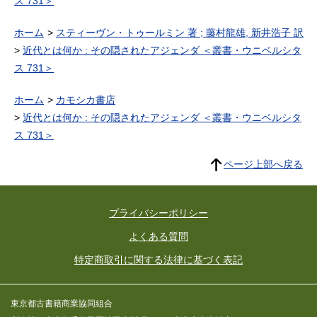
ス 731＞
ホーム
スティーヴン・トゥールミン 著 ; 藤村龍雄, 新井浩子 訳
近代とは何か : その隠されたアジェンダ ＜叢書・ウニベルシタ
ス 731＞
ホーム
カモシカ書店
近代とは何か : その隠されたアジェンダ ＜叢書・ウニベルシタ
ス 731＞
ページ上部へ戻る
プライバシーポリシー
よくある質問
特定商取引に関する法律に基づく表記
東京都古書籍商業協同組合