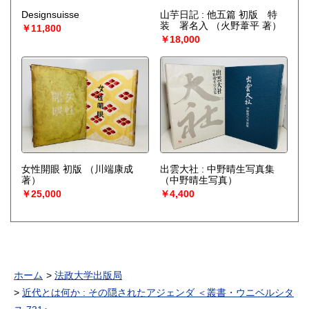
Designsuisse
山芋日記 : 他五篇 初版 特
装 署名入
（火野葦平 著）
￥11,800
￥18,000
女性開眼 初版
（川端康成
出雲大社 : 中野晴生写真集
著）
（中野晴生写真）
￥25,000
￥4,400
ホーム
法政大学出版局
近代とは何か : その隠されたアジェンダ ＜叢書・ウニベルシタ