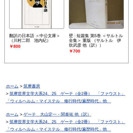
翻訳の日本語 ＜中公文庫＞
壁 : 短篇集 第5巻 ＜サルトル
（川村二郎 池内紀）
全集＞ 重版
（サルトル 伊
吹武彦 他（訳））
￥800
￥700
ホーム
筑摩書房
筑摩世界文学大系24、25 ゲーテ（全2冊） 「ファウスト」
「ウィルヘルム・マイステル 修行時代/遍歴時代」他
ホーム
ゲーテ 大山定一・関泰祐 他（訳）
筑摩世界文学大系24、25 ゲーテ（全2冊） 「ファウスト」
「ウィルヘルム・マイステル 修行時代/遍歴時代」他