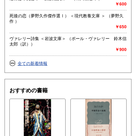
￥600
死後の恋（夢野久作傑作選Ⅰ） ＜現代教養文庫 ＞ （夢野久
作 ）
￥650
ヴァレリー詩集 ＜岩波文庫＞ （ポール・ヴァレリー 鈴木信
太郎（訳））
￥900
全ての新着情報
おすすめの書籍