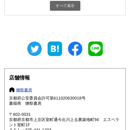
新潟県
富山県
600円
600円
すべて表示
石川県
福井県
600円
600円
山梨県
長野県
600円
600円
岐阜県
静岡県
600円
600円
愛知県
三重県
600円
600円
滋賀県
京都府
600円
600円
大阪府
兵庫県
600円
600円
店舗情報
奈良県
和歌山県
600円
600円
獺祭書房
京都府公安委員会許可第611020630018号
鳥取県
島根県
600円
600円
書籍商 獺祭書房
岡山県
広島県
600円
600円
〒602-0031
京都府京都市上京区室町通今出川上る裏築地町94 エスペラ
ント室町1F
山口県
徳島県
600円
600円