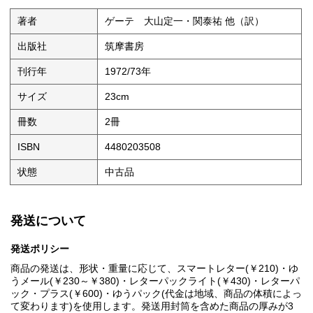
著者
ゲーテ 大山定一・関泰祐 他（訳）
出版社
筑摩書房
刊行年
1972/73年
サイズ
23cm
冊数
2冊
ISBN
4480203508
状態
中古品
発送について
発送ポリシー
商品の発送は、形状・重量に応じて、スマートレター(￥210)・ゆ
うメール(￥230～￥380)・レターパックライト(￥430)・レターパ
ック・プラス(￥600)・ゆうパック(代金は地域、商品の体積によっ
て変わります)を使用します。発送用封筒を含めた商品の厚みが3