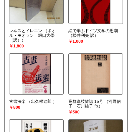
レヰスとイレエン
（ポオ
絵で学ぶドイツ文学の思潮
ル・モオラン 堀口大學
（松井利夫 訳）
（訳））
￥1,000
￥1,800
古書法楽
（出久根達郎 ）
高群逸枝雑誌 15号
（河野信
子 石川純子 他）
￥800
￥500