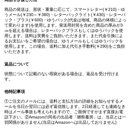
商品の発送は、形状・重量に応じて、スマートレター(￥210)・ゆ
うメール(￥230～￥380)・レターパックライト(￥430)・レターパ
ック・プラス(￥600)・ゆうパック(代金は地域、商品の体積によっ
て変わります)を使用します。発送用封筒を含めた商品の厚みが3
㎝を超える場合は、レターパックプラスもしくはゆうパックを使
用します。送料は実費をご負担いただきます。また代金引換によ
るお支払いをご希望の場合は、ゆうメールもしくはゆうパックを
使用します。この場合、送料に加え代引き手数料(￥290)をご負担
いただきます。
返品について
状態について記載のない瑕疵がある場合は、返品を受け付けま
す。
他特記事項
①ご注文のメールには、送料と支払方法の詳細をお知らせするメ
ールを当日か翌日には必ず返信致します。2日経過しても連絡なき
時はメール事故も考えられますので、ご面倒ですがまず直接お電
話下さい。②Amazonの同名の出品者「獺祭書房」は、当店とは一
切関係がありません(当店はAmazonへは出品しておりません)