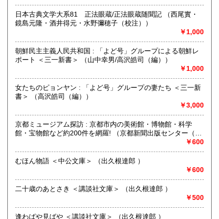
書籍の買取について
日本古典文学大系81 正法眼蔵/正法眼蔵随聞記 （西尾實・
鏡島元隆・酒井得元・水野彌穂子（校注））
-
￥1,000
取り扱い分野
朝鮮民主主義人民共和国 : 「よど号」グループによる朝鮮レ
哲学宗教、歴史、社会科学、国語国文、外国文学
ポート ＜三一新書＞ （山中幸男/高沢皓司（編））
￥1,000
女たちのピョンヤン : 「よど号」グループの妻たち ＜三一新
書＞ （高沢皓司（編））
￥3,000
京都ミュージアム探訪 : 京都市内の美術館・博物館・科学
館・宝物館など約200件を網羅! （京都新聞出版センター（編
集））
￥600
むほん物語 ＜中公文庫＞ （出久根達郎 ）
￥600
二十歳のあとさき ＜講談社文庫＞ （出久根達郎 ）
￥500
逢わばや見ばや ＜講談社文庫＞ （出久根達郎 ）