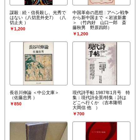
謀殺 : 続・信長殺し、光秀で
中国革命の思想 : アヘン戦争
はない（八切意外史7）
（八
から新中国まで ＜岩波新書
切止夫 ）
＞
（竹内好 山口一郎 斎
藤秋男 野原四郎）
￥1,200
￥1,200
長谷川伸論 ＜中公文庫＞
現代詩手帖 1987年1月号 特
（佐藤忠男 ）
集：現代詩全景/特集：詩は
どこへ行くか
（吉本隆明
￥850
大岡信 他 ）
￥700