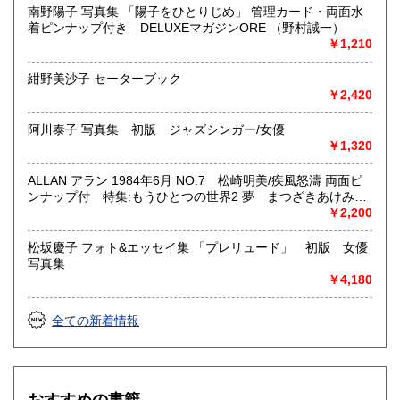
南野陽子 写真集 「陽子をひとりじめ」 管理カード・両面水
沿線名：地下鉄(三田線、新宿線、半蔵門線) JR(中央・総武
着ピンナップ付き DELUXEマガジンORE （野村誠一）
線)
￥1,210
最寄駅：神保町駅 御茶ノ水駅
営業時間：12:00-20:00
紺野美沙子 セーターブック
定休日：なし 年末は30日午後5時に閉店、年始は3日正午よ
￥2,420
り開店します
阿川泰子 写真集 初版 ジャズシンガー/女優
書籍の買取について
￥1,320
メール web@bookdash.net または専用ページでお問い合
わせください。
ALLAN アラン 1984年6月 NO.7 松崎明美/疾風怒濤 両面ピ
お電話 03-3219-5991でも受け付けております。
ンナップ付 特集:もうひとつの世界2 夢 まつざきあけみ・
木村べん 他 少女のための耽美派マガジン 隔月刊 耽美系
￥2,200
お取引内容は、ご依頼されたあとの返信メールに、さらに詳
しく説明した文章をお付けしております。ご安心ください。
松坂慶子 フォト&エッセイ集 「プレリュード」 初版 女優
写真集
￥4,180
取り扱い分野
趣味、サブカルチャー、古書一般（その他）
全ての新着情報
女優・アイドル・グラビア・アダルトや映画・マンガ等
おすすめの書籍