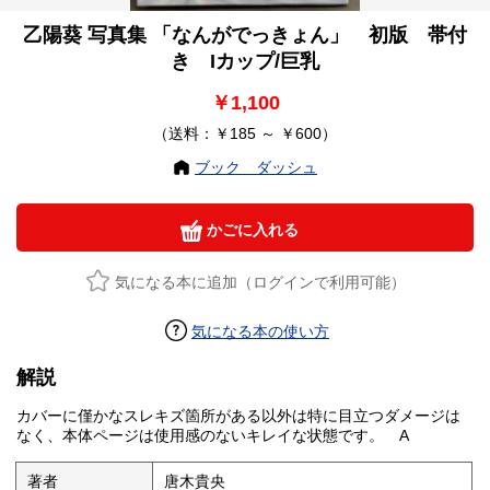
乙陽葵 写真集 「なんがでっきょん」 初版 帯付
き Iカップ/巨乳
￥1,100
（送料：￥185 ～ ￥600）
ブック ダッシュ
かごに入れる
気になる本に追加（ログインで利用可能）
気になる本の使い方
解説
カバーに僅かなスレキズ箇所がある以外は特に目立つダメージは
なく、本体ページは使用感のないキレイな状態です。 A
著者
唐木貴央