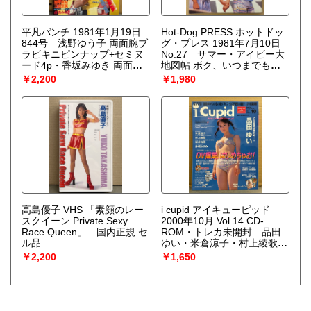
平凡パンチ 1981年1月19日
Hot-Dog PRESS ホットドッ
844号 浅野ゆう子 両面腕ブ
グ・プレス 1981年7月10日
ラビキニピンナップ+セミヌ
No.27 サマー・アイビー大
ード4p・香坂みゆき 両面ピ
地図帖 ボク、いつまでもア
ンナップ付き 三崎奈美 ヌ
イビー少年！ 他
￥2,200
￥1,980
ード7p・秋山純 ヌード6p・
岡由美子 ヌード5p・川島れ
いこ ヌード4p・関本美紀 ヌ
ード7p・ローティーンアスリ
ート10人（伊藤みどり/中田
久美/長崎宏子/森尾麻衣
子）・スプリング＆サマーガ
ールズ21人・池田満寿夫vs寺
山修司 対談 他
高島優子 VHS 「素顔のレー
i cupid アイキューピッド
スクイーン Private Sexy
2000年10月 Vol.14 CD-
Race Queen」 国内正規 セ
ROM・トレカ未開封 品田
ル品
ゆい・米倉涼子・村上綾歌・
桜井裕美・中根かすみ 他
￥2,200
￥1,650