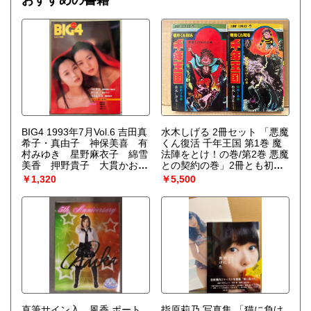
BIG4 1993年7月Vol.6 吉田真
水木しげる 2冊セット 「悪魔
希子・真由子 神保美喜 有
くん復活 千年王国 第1巻 魔
村みゆき 星野麻衣子 綿雪
法陣をとけ！の巻/第2巻 悪魔
美香 押野貴子 大貫かお
との契約の巻」2冊とも初
り 立野しのぶ
版 JUMP COMICS ジャン
￥1,320
￥5,500
プコミックス 水木プロ作
品 全3巻中2冊
直筆サイン入 風香 ポート
指原莉乃 写真集 「猫に負け