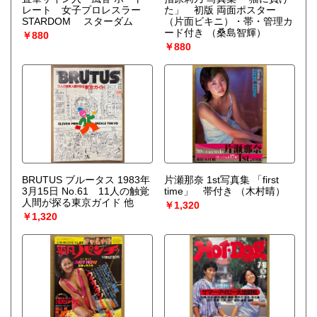
レート 女子プロレスラー
た」 初版 両面ポスター
STARDOM スターダム
（片面ビキニ）・帯・管理カ
ード付き
（桑島智輝）
￥880
￥880
BRUTUS ブルータス 1983年
片瀬那奈 1st写真集 「first
3月15日 No.61 11人の触覚
time」 帯付き
（木村晴）
人間が探る東京ガイド 他
￥1,320
￥1,320