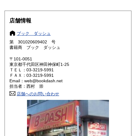
滋賀県
京都府
600円
600円
店舗情報
大阪府
兵庫県
600円
600円
ブック ダッシュ
奈良県
和歌山県
600円
600円
第 301020609402 号
書籍商 ブック ダッシュ
鳥取県
島根県
600円
600円
〒101-0051
岡山県
広島県
600円
600円
東京都千代田区神田神保町1-25
ＴＥＬ：03-3219-5991
ＦＡＸ：03-3219-5991
山口県
徳島県
600円
600円
Email：web@bookdash.net
担当者：西村 崇
香川県
愛媛県
600円
600円
店舗へのお問い合わせ
高知県
福岡県
600円
600円
佐賀県
長崎県
600円
600円
熊本県
大分県
600円
600円