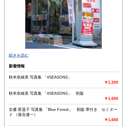
宮崎県
鹿児島県
600円
600円
沖縄県
600円
新旧女優・アイドルのグラビア、なつかしの本
続きを読む
映画・特撮、ゲーム・アニメ古漫画などの趣味本は当店にお
まかせください。
新着情報
お取り扱いは、趣味のものすべてにわたります。
秋本奈緒美 写真集 「4SEASONS」
グラビアアイドル雑誌(キャンディーズなどの昔の女優・アイ
￥1,320
ドルも歓迎)
写真集・イメージビデオ(DVD)、雑誌(成人問わず)
古マンガ・アニメロマンアルバム系、イラスト集、
秋本奈緒美 写真集 「4SEASONS」 初版
美少女ゲーム、プレミアゲーム、攻略本・設定資料集
￥1,650
映画パンフレット、プレミアトイ、音楽
CD・ビデオ・DVD・LD
女優 星遥子 写真集 「Blue Forest」 初版 帯付き セミヌー
ド （落合遼一）
どんなジャンルでも買取することができます。
￥1,650
東京近郊出張買取していますのでお気軽にご相談ください。