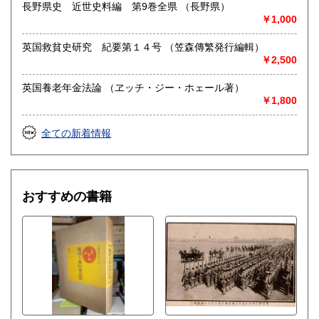
長野県史 近世史料編 第9巻全県 （長野県）
￥1,000
英国救貧史研究 紀要第１４号 （笠森傳繁発行編輯）
￥2,500
英国養老年金法論 （ヱッチ・ジー・ホェール著）
￥1,800
全ての新着情報
おすすめの書籍