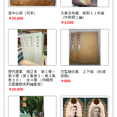
道中心得（写本）
大東京年鑑 昭和１１年版
（中村舜ニ編）
￥20,000
￥4,000
歴代寶案 校訂本 第１冊～
方鍳秘伝集 上下揃
（松浦
第４冊（第１集巻１～第３集
栞鶴）
巻３０） 全４冊
（沖縄県
￥800
立図書館史料編集室）
￥20,000