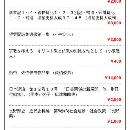
￥2,000
宮崎県
鹿児島県
営業時間：10:00〜18:00
230円
230円
定休日：水曜日
康富記１～４・親長卿記１・２・３別記・補遺・宜胤卿記
沖縄県
230円
１・２・補遺 増補史料大成３７～４５ （増補史料大成刊行
書籍の買取について
会編）
￥8,000
-
望雲閣詩集遺書第一集 （小村定吉）
￥2,000
取り扱い分野
-
宗教を考える キリスト教と仏教の対比を軸として （小泉達
人）
￥400
痴虫 佐伯俊男作品集 （佐伯俊男）
￥14,000
日本評論 第１２巻１３号 「日英関係の新展開」他 別冊
付録無し （岡本かの子・広津和郎他）
￥2,500
長野県史 近代史料編 第8巻(3)社会運動・社会政策 （長野
県）
￥1,000