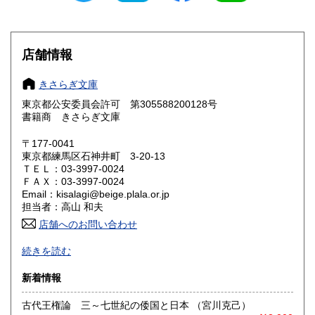
滋賀県
京都府
230円
230円
大阪府
兵庫県
230円
230円
店舗情報
奈良県
和歌山県
230円
230円
きさらぎ文庫
東京都公安委員会許可 第305588200128号
鳥取県
島根県
230円
230円
書籍商 きさらぎ文庫
岡山県
広島県
230円
230円
〒177-0041
東京都練馬区石神井町 3-20-13
ＴＥＬ：03-3997-0024
山口県
徳島県
230円
230円
ＦＡＸ：03-3997-0024
Email：kisalagi@beige.plala.or.jp
香川県
愛媛県
230円
230円
担当者：高山 和夫
店舗へのお問い合わせ
高知県
福岡県
230円
230円
日本史・近現代史・人文社会科学全般の古書目録発行（休刊
続きを読む
中）。不在がちですのでご来店の場合は事前にご連絡くださ
佐賀県
長崎県
230円
230円
い。
新着情報
熊本県
大分県
230円
230円
沿線名：西武池袋線
古代王権論 三～七世紀の倭国と日本 （宮川克己）
最寄駅：石神井公園駅すぐ