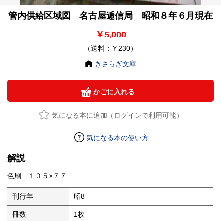
管内供給区域図 名古屋逓信局 昭和８年６月現在
￥5,000
（送料：￥230）
きさらぎ文庫
かごに入れる
気になる本に追加（ログインで利用可能）
気になる本の使い方
解説
色刷 １０５×７７
刊行年
昭8
冊数
1枚