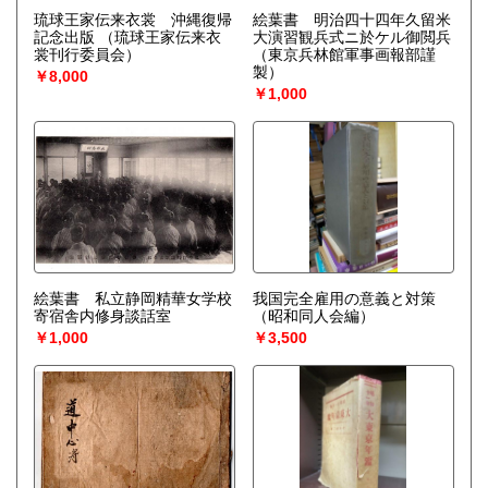
琉球王家伝来衣裳 沖縄復帰
絵葉書 明治四十四年久留米
記念出版
（琉球王家伝来衣
大演習観兵式ニ於ケル御閲兵
裳刊行委員会）
（東京兵林館軍事画報部謹
製）
￥8,000
￥1,000
絵葉書 私立静岡精華女学校
我国完全雇用の意義と対策
寄宿舎内修身談話室
（昭和同人会編）
￥1,000
￥3,500