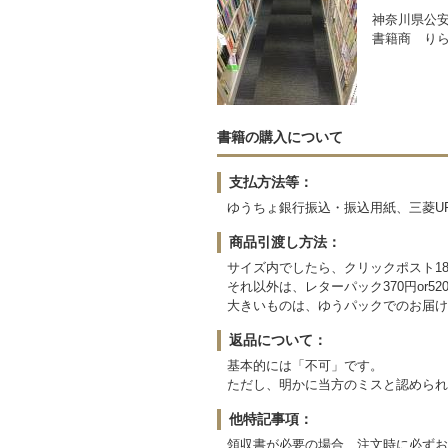
神奈川県公安委
書籍商 り
書籍の購入について
支払方法等：
ゆうちょ銀行振込・振込用紙、三菱U
商品引渡し方法：
サイズ内でしたら、クリックポスト1
それ以外は、レターパック370円or5
大きいものは、ゆうパックでのお届け
返品について：
基本的には「不可」です。
ただし、明かに当方のミスと認められ
他特記事項：
領収書が必要の場合、注文時に必ずお