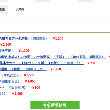
縄県
600円
頭の勝てるデータ満載)
（関口隆哉）
￥1,200
￥2,200
崎脩五郎）
￥1,100
連笑 血統よりバカ面白い一族研究 （初版）
（井崎脩五郎 須田鷹雄）
競馬博士のとっておきウンチク話 （初版）
（井崎脩五郎）
￥900
新理論 （初版）
（井崎脩五郎）
￥1,200
（中島高志）
￥1,500
詩編集委員会）
￥1,000
ード 和田徹三 訳）
￥900
政郎）
￥1,500
新着情報