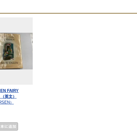
EN FAIRY
S （英文）
RSEN）