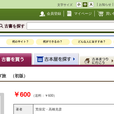
お知らせ
文字サイズ
会員登録
マイページ
買い
古書を探す
ぎ旅 （初版）
￥600
（送料：￥600）
著者
荒俣宏・高橋克彦