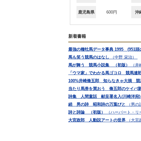
鹿児島県
600円
沖
新着書籍
最強の種牡馬データ事典 1995 (951
馬も笑う競馬のはなし
（中野 栄治）
馬が舞う 競馬小説集 （初版）
（井
「ウマ家」でわかる馬ゴコロ 競馬連戦
100%井崎脩五郎 知らなきゃ大損 
当たり馬券を買おう 脩五郎のケイバ
詩集 人間童話 献呈署名入(川崎洋宛)
続 男の詩 昭和詩の万葉びと
（男の
詩と詩論 （初版）
（ハーバート・リ
大宮政郎 人動説アートの世界
（大宮