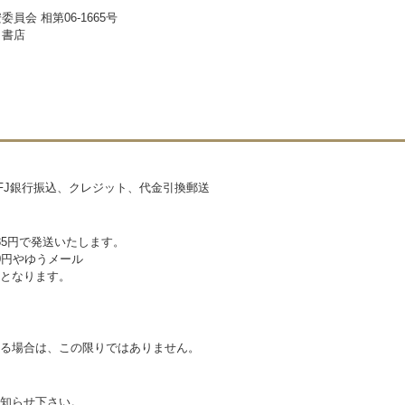
員会 相第06-1665号
ら書店
FJ銀行振込、クレジット、代金引換郵送
85円で発送いたします。
20円やゆうメール
となります。
る場合は、この限りではありません。
知らせ下さい。