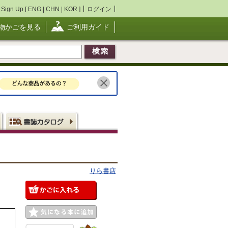
Sign Up [
ENG
|
CHN
|
KOR
]
ログイン
物かごを見る
ご利用ガイド
りら書店