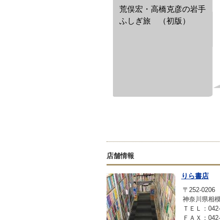
荒俣宏・高橋克彦の岩手
ふしぎ旅 （初版）
店舗情報
りら書店
〒252-0206
神奈川県相模原
ＴＥＬ：042-7
ＦＡＸ：042-7