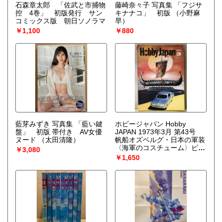
石森章太郎 「佐武と市捕物
藤崎奈々子 写真集 「フジサ
控 4巻」 初版発行 サン
キナナコ」 初版
（小野麻
コミックス版 朝日ソノラマ
早）
￥1,100
￥880
藍芽みずき 写真集 「藍い鍵
ホビージャパン Hobby
盤」 初版 帯付き AV女優
JAPAN 1973年3月 第43号
ヌード
（太田清隆）
帆船オズベルグ・日本の軍装
〈海軍のコスチューム〉ピン
￥3,080
ナップ付。特集:プラ模型・
￥1,650
ホッケウルフ作品集 ホビー
古典派〈100年の伝統と歴史
のミニカー〉・ドイツ機の楽
しみ方 他 ホビジャ プラ
モデル スケールモデル