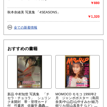
￥880
秋本奈緒美 写真集 「4SEASONS」
￥1,320
全ての新着情報
おすすめの書籍
新品 中村知世 写真集 「チ
MOMOCO モモコ 1990年2
セラ・チョコラ」 シュリン
月 ジャンボポスター（島田
ク未開封 帯・管理カード
奈美/中山忍/山中すみか/姫乃
付 竹書房 佐藤学 轟轟戦
樹リカ/田山真美子 など）・