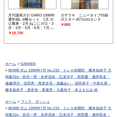
月刊漫画ガロ GARO 1998年
ガサラキ ニュータイプ付録
通年揃い9冊セット 1月:ガ
ポスター 約72x51センチ
ロ襲来・2月:ねこにガロ・3
￥880
月・4月・5月・6月・7月:新
人漫画大特集・8月:四〇〇号
￥18,700
記念 映画「ねじ式」大特
集・9月:つげ忠男「日本三文
死集」 10月以降休刊 ねこ
ぢる・町野変丸・松本充代・
やまだ紫・津野裕子・QBB・
川崎ゆきお・逆柱いみり・羽
生生純・大越孝太郎・あさり
ホーム
GAKKEN
よしとお・キクチヒロノリ
他
BOMB ボム 1999年7月 No.233 トレカ未開封 榎本加奈子 大
特集32p・吹石一恵・永井流奈・広末涼子・前田愛・酒井彩名・
後藤理沙・吉田恵・西里史花・加藤あい・深田恭子・中島礼香・
榎本加奈子・原史奈・奥菜恵・大森玲子・本上まなみ 他
ホーム
ブック ダッシュ
BOMB ボム 1999年7月 No.233 トレカ未開封 榎本加奈子 大
特集32p・吹石一恵・永井流奈・広末涼子・前田愛・酒井彩名・