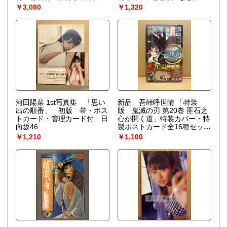
隊ボウケンジャー イエロー
アイドルシール・カセットレ
￥3,080
￥1,320
ーベル付き 酒井法子 15p・
生稲晃子 10p・山崎真由美・
西野妙子・諸江みなこ・増田
未亜・中條リザ・本田理沙・
田村英里子・河田純子 他
河田陽菜 1st写真集 「思い
新品 吾峠呼世晴 「特装
出の順番」 初版 帯・ポス
版 鬼滅の刃 第20巻 匪石之
トカード・管理カード付 日
心が開く道」特装カバー・特
向坂46
製ポストカード全16種セット
付 JUMP COMICS
￥1,210
￥1,100