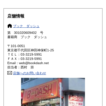
滋賀県
京都府
600円
600円
店舗情報
大阪府
兵庫県
600円
600円
ブック ダッシュ
奈良県
和歌山県
600円
600円
第 301020609402 号
書籍商 ブック ダッシュ
鳥取県
島根県
600円
600円
〒101-0051
岡山県
広島県
600円
600円
東京都千代田区神田神保町1-25
ＴＥＬ：03-3219-5991
ＦＡＸ：03-3219-5991
山口県
徳島県
600円
600円
Email：web@bookdash.net
担当者：西村 崇
香川県
愛媛県
600円
600円
店舗へのお問い合わせ
高知県
福岡県
600円
600円
佐賀県
長崎県
600円
600円
熊本県
大分県
600円
600円