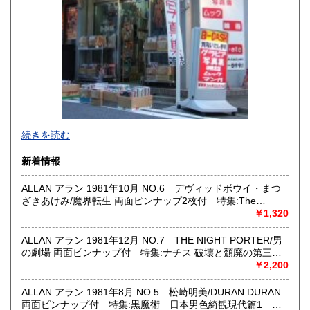
宮崎県
鹿児島県
600円
600円
沖縄県
600円
新旧女優・アイドルのグラビア、なつかしの本
続きを読む
映画・特撮、ゲーム・アニメ古漫画などの趣味本は当店にお
まかせください。
新着情報
お取り扱いは、趣味のものすべてにわたります。
ALLAN アラン 1981年10月 NO.6 デヴィッドボウイ・まつ
グラビアアイドル雑誌(キャンディーズなどの昔の女優・アイ
ざきあけみ/魔界転生 両面ピンナップ2枚付 特集:The
ドルも歓迎)
cracked world of DAVID BOWIE 日本男色綺観番外編 世界
￥1,320
写真集・イメージビデオ(DVD)、雑誌(成人問わず)
拷問史 伊東愛子・久掛彦見・沙川聖 他 月刊OUT増刊号
古マンガ・アニメロマンアルバム系、イラスト集、
耽美系
美少女ゲーム、プレミアゲーム、攻略本・設定資料集
ALLAN アラン 1981年12月 NO.7 THE NIGHT PORTER/男
映画パンフレット、プレミアトイ、音楽
の劇場 両面ピンナップ付 特集:ナチス 破壊と頹廃の第三帝
CD・ビデオ・DVD・LD
国 まつざきあけみ・山田章博・久掛彦見 他 月刊OUT増刊
￥2,200
号 耽美系
どんなジャンルでも買取することができます。
ALLAN アラン 1981年8月 NO.5 松崎明美/DURAN DURAN
東京近郊出張買取していますのでお気軽にご相談ください。
両面ピンナップ付 特集:黒魔術 日本男色綺観現代篇1 ま