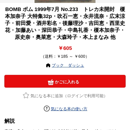
BOMB ボム 1999年7月 No.233 トレカ未開封 榎
本加奈子 大特集32p・吹石一恵・永井流奈・広末涼
子・前田愛・酒井彩名・後藤理沙・吉田恵・西里史
花・加藤あい・深田恭子・中島礼香・榎本加奈子・
原史奈・奥菜恵・大森玲子・本上まなみ 他
￥605
（送料：￥185 ～ ￥600）
ブック ダッシュ
かごに入れる
気になる本に追加（ログインで利用可能）
気になる本の使い方
解説