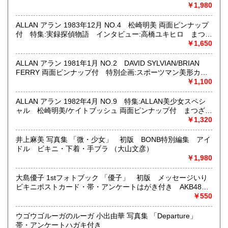
つざきあけみ・久掛彦見・飛鳥翔・嶺愁麻・山田章博 月刊
￥1,980
沿線名：地下鉄(三田線、新宿線、半蔵門線) JR(中央・総武
OUT増刊号 耽美系
線)
ALLAN アラン 1983年12月 NO.4 松崎明美 両面ピンナップ
最寄駅：神保町駅 御茶ノ水駅
付 特集:実録探偵物語 インタビュー:高橋ユキヒロ まつざ
営業時間：12:00-20:00
きあけみ・木村べん 他 少女のための耽美派マガジン 隔月
￥1,650
定休日：なし 年末は30日午後5時に閉店、年始は3日正午よ
刊 耽美系
り開店します
ALLAN アラン 1981年1月 NO.2 DAVID SYLVIAN/BRIAN
FERRY 両面ピンナップ付 特別企画:スポーツマン美形カタ
書籍の買取について
ログ まつざきあけみ・久掛彦見・岡田純子・冬木えみ・波
￥1,100
津彬子 他 少女のための耽美派マガジン 月刊OUT増刊号
メール web@bookdash.net または専用ページでお問い合
耽美系
ALLAN アラン 1982年4月 NO.9 特集:ALLAN美少女スペシ
わせください。
ャル 松崎明美/ケイトブッシュ 両面ピンナップ付 まつざき
お電話 03-3219-5991でも受け付けております。
あけみ・久掛彦見・山田章博 他 月刊OUT増刊号 耽美系
￥1,320
お取引内容は、ご依頼されたあとの返信メールに、さらに詳
しく説明した文章をお付けしております。ご安心ください。
井上麻美 写真集 「微・少女」 初版 BONB特別編集 アイ
ドル ビキニ・下着・手ブラ （大山文彦）
￥1,980
取り扱い分野
趣味、サブカルチャー、古書一般（その他）
大島優子 1stフォトブック 「優子」 初版 メッセージいり
女優・アイドル・グラビア・アダルトや映画・マンガ等
ビキニポストカード・帯・アンケートはがき付き AKB48
写真集
￥550
ウゴウゴルーガのルーガ 小出由華 写真集 「Departure」
帯・アンケートハガキ付き