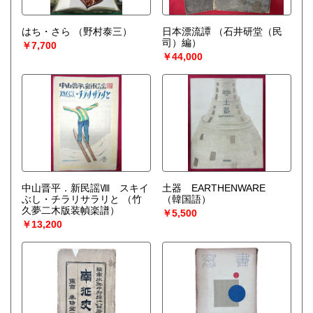
はち・さら
（野村泰三）
日本漂流譚
（石井研堂（民
司）編）
￥7,700
￥44,000
中山晋平．新民謡Ⅷ スキイ
土器 EARTHENWARE
ぶし・チラリサラリと
（竹
（韓国語）
久夢二木版装幀楽譜）
￥5,500
￥13,200