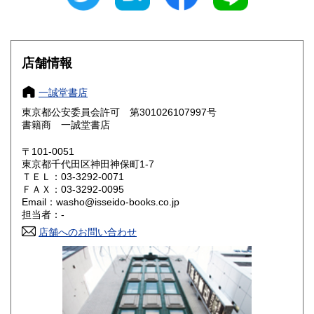
愛知県
三重県
600円
600円
滋賀県
京都府
600円
600円
店舗情報
大阪府
兵庫県
600円
600円
一誠堂書店
奈良県
和歌山県
東京都公安委員会許可 第301026107997号
600円
600円
書籍商 一誠堂書店
鳥取県
島根県
600円
600円
〒101-0051
東京都千代田区神田神保町1-7
岡山県
広島県
600円
600円
ＴＥＬ：03-3292-0071
ＦＡＸ：03-3292-0095
Email：washo@isseido-books.co.jp
山口県
徳島県
600円
600円
担当者：-
香川県
店舗へのお問い合わせ
愛媛県
600円
600円
高知県
福岡県
600円
600円
佐賀県
長崎県
600円
600円