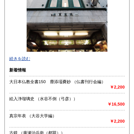
熊本県
大分県
600円
600円
宮崎県
鹿児島県
600円
600円
沖縄県
600円
創業百年の確固たる信用。文系百般和洋書、古典籍。在庫豊
続きを読む
富。
新着情報
沿線名：都営新宿・三田線 営団半蔵門線
最寄駅：神保町駅徒歩1分
大日本仏教全書150 塵添壒嚢鈔 （仏書刊行会編）
営業時間：10:00-18:30
￥2,200
定休日：日曜・祝日
絵入浄瑠璃史 （水谷不倒（弓彦））
書籍の買取について
￥16,500
-
真宗年表 （大谷大学編）
￥2,200
取り扱い分野
-
古鏡 （廣瀬治兵衛（都巽））