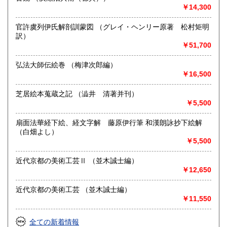
￥14,300
官許虞列伊氏解剖訓蒙図 （グレイ・ヘンリー原著 松村矩明
訳）
￥51,700
弘法大師伝絵巻 （梅津次郎編）
￥16,500
芝居絵本蒐蔵之記 （澁井 清著并刊）
￥5,500
扇面法華経下絵、経文字解 藤原伊行筆 和漢朗詠抄下絵解
（白畑よし）
￥5,500
近代京都の美術工芸Ⅱ （並木誠士編）
￥12,650
近代京都の美術工芸 （並木誠士編）
￥11,550
全ての新着情報