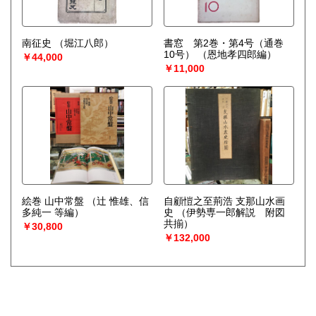
南征史
（堀江八郎）
書窓 第2巻・第4号（通巻
10号）
（恩地孝四郎編）
￥44,000
￥11,000
絵巻 山中常盤
（辻 惟雄、信
自顧愷之至荊浩 支那山水画
多純一 等編）
史
（伊勢専一郎解説 附図
共揃）
￥30,800
￥132,000