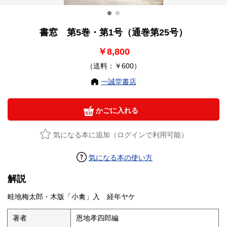
書窓 第5巻・第1号（通巻第25号）
￥8,800
（送料：￥600）
一誠堂書店
かごに入れる
気になる本に追加（ログインで利用可能）
気になる本の使い方
解説
畦地梅太郎・木版「小禽」入 経年ヤケ
著者
恩地孝四郎編