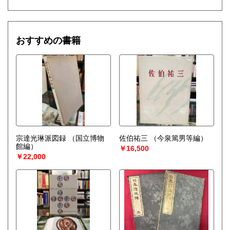
おすすめの書籍
宗達光琳派図録
（国立博物
佐伯祐三
（今泉篤男等編）
館編）
￥16,500
￥22,000