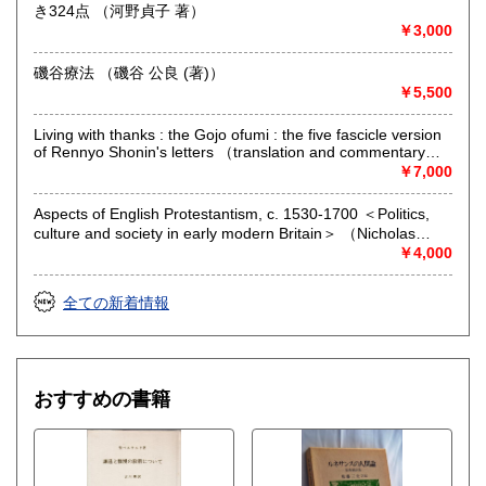
き324点 （河野貞子 著）
￥3,000
磯谷療法 （磯谷 公良 (著)）
￥5,500
Living with thanks : the Gojo ofumi : the five fascicle version
of Rennyo Shonin's letters （translation and commentary
Kemmyo Taira Sato）
￥7,000
Aspects of English Protestantism, c. 1530-1700 ＜Politics,
culture and society in early modern Britain＞ （Nicholas
Tyacke）
￥4,000
全ての新着情報
おすすめの書籍