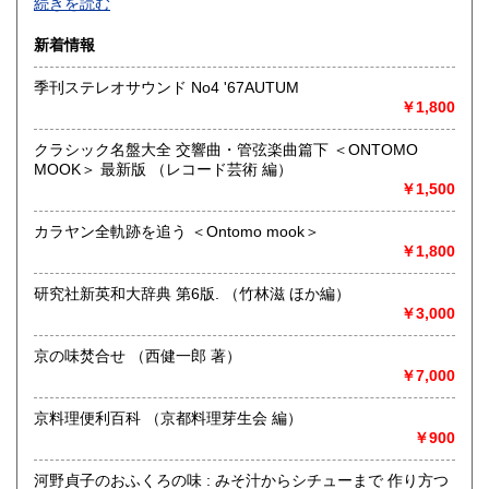
続きを読む
る「書店内検索」に探したい本のキーワードを入力して検索
ボタンを押して下さい
新着情報
沿線名：京都市営地下鉄
季刊ステレオサウンド No4 '67AUTUM
最寄駅：北大路
￥1,800
営業時間：事務所では本は売っておりません
定休日：不定休
クラシック名盤大全 交響曲・管弦楽曲篇下 ＜ONTOMO
MOOK＞ 最新版 （レコード芸術 編）
書籍の買取について
￥1,500
出張買取、宅急便買取致します。まずはご一報下さい。持込
の場合は必ずあらかじめご連絡下さい。
カラヤン全軌跡を追う ＜Ontomo mook＞
￥1,800
取り扱い分野
研究社新英和大辞典 第6版. （竹林滋 ほか編）
哲学宗教、歴史、社会科学、自然科学、美術工芸、趣味、古
￥3,000
書一般（その他）
京の味焚合せ （西健一郎 著）
￥7,000
京料理便利百科 （京都料理芽生会 編）
￥900
河野貞子のおふくろの味 : みそ汁からシチューまで 作り方つ