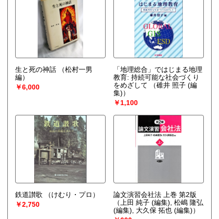
生と死の神話
（松村一男
「地理総合」ではじまる地理
編）
教育: 持続可能な社会づくり
をめざして
（碓井 照子 (編
￥6,000
集)）
￥1,100
鉄道讃歌
（けむり・プロ）
論文演習会社法 上巻 第2版
（上田 純子 (編集), 松嶋 隆弘
￥2,750
(編集), 大久保 拓也 (編集)）