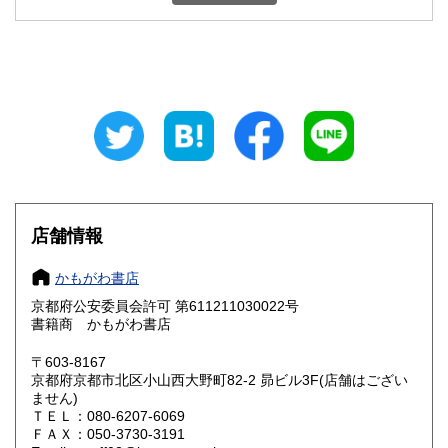
石川県
福井県
300円
300円
山梨県
長野県
300円
300円
岐阜県
静岡県
300円
300円
愛知県
三重県
300円
300円
滋賀県
京都府
300円
300円
大阪府
兵庫県
300円
300円
店舗情報
奈良県
和歌山県
300円
300円
かもがわ書店
京都府公安委員会許可 第611211030022号
鳥取県
島根県
300円
300円
書籍商 かもがわ書店
岡山県
広島県
300円
300円
〒603-8167
京都府京都市北区小山西大野町82-2 昴ビル3F(店舗はござい
ません)
山口県
徳島県
300円
300円
ＴＥＬ：080-6207-6069
ＦＡＸ：050-3730-3191
香川県
愛媛県
300円
300円