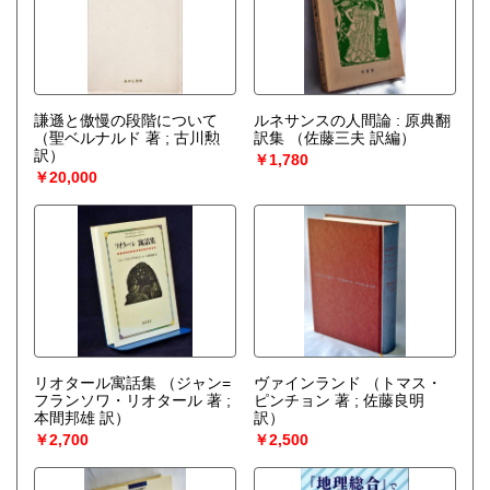
謙遜と傲慢の段階について
ルネサンスの人間論 : 原典翻
（聖ベルナルド 著 ; 古川勲
訳集
（佐藤三夫 訳編）
訳）
￥1,780
￥20,000
リオタール寓話集
（ジャン=
ヴァインランド
（トマス・
フランソワ・リオタール 著 ;
ピンチョン 著 ; 佐藤良明
本間邦雄 訳）
訳）
￥2,700
￥2,500