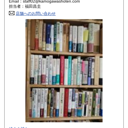
Email：staff02@kamogawashoten.com
担当者：福田昌圭
高知県
福岡県
300円
300円
店舗へのお問い合わせ
佐賀県
長崎県
300円
300円
熊本県
大分県
300円
300円
宮崎県
鹿児島県
300円
300円
沖縄県
300円
☆☆☆かもがわ書店内の書籍検索は、このページの上部にあ