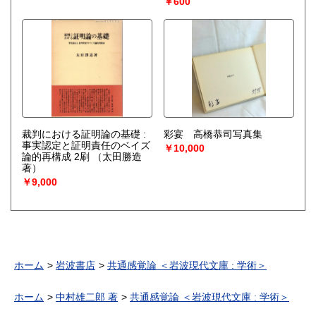
￥600
裁判における証明論の基礎 :
彩宴 高橋恭司写真集
事実認定と証明責任のベイズ
￥10,000
論的再構成 2刷
（太田勝造
著）
￥9,000
ホーム
岩波書店
共通感覚論 ＜岩波現代文庫 : 学術＞
ホーム
中村雄二郎 著
共通感覚論 ＜岩波現代文庫 : 学術＞