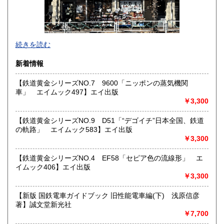
佐賀県
長崎県
1,800円
1,800円
熊本県
大分県
1,800円
1,800円
東京都では「銀装堂」として営業しております。
続きを読む
宮崎県
鹿児島県
基本的には同じ書店となります。
1,800円
1,800円
新着情報
★★ご質問、ご要望はご注文前にお問合せ下さい。★★
沖縄県
0円
★★電話・FAXでの在庫、状態確認及びご注文には対応しま
【鉄道黄金シリーズNO.7 9600「ニッポンの蒸気機関
せん。
車」 エイムック497】エイ出版
すべての方にメールでのお問い合わせを御案内してい
￥3,300
ます。
★★メールでのお問い合わせは、用件のみの場合スパムメー
【鉄道黄金シリーズNO.9 D51「“デゴイチ”日本全国、鉄道
ルと判断して返信いたしません。お名前もお願いいたしま
の軌路」 エイムック583】エイ出版
す。★★
￥3,300
沿線名：★★電話・FAXでの在庫、状態確認及びご注文には
【鉄道黄金シリーズNO.4 EF58「セピア色の流線形」 エ
対応しません。お電話を頂いてもすべての方にメールでのお
イムック406】エイ出版
問い合わせを御案内しています。 ★★
￥3,300
最寄駅：-
営業時間：(平日)10:00-17:00
【新版 国鉄電車ガイドブック 旧性能電車編(下) 浅原信彦
定休日：土日祝休/臨時休業有
著】誠文堂新光社
￥7,700
書籍の買取について