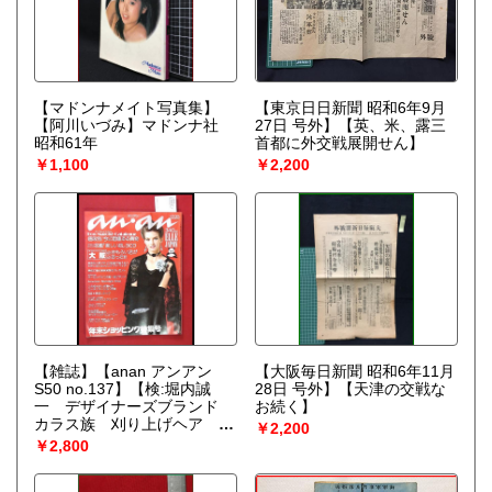
【マドンナメイト写真集】
【東京日日新聞 昭和6年9月
【阿川いづみ】マドンナ社
27日 号外】【英、米、露三
昭和61年
首都に外交戦展開せん】
￥1,100
￥2,200
【雑誌】【anan アンアン
【大阪毎日新聞 昭和6年11月
S50 no.137】【検:堀内誠
28日 号外】【天津の交戦な
一 デザイナーズブランド
お続く】
カラス族 刈り上げヘア ハ
￥2,200
ウスマヌカン ELLE アンア
￥2,800
ン エルジャポン】