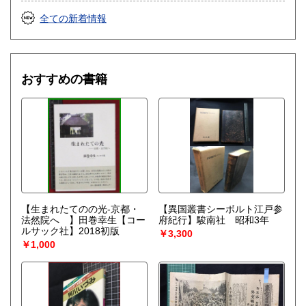
全ての新着情報
おすすめの書籍
【生まれたてのの光-京都・
【異国叢書シーボルト江戸参
法然院へ 】田巻幸生【コー
府紀行】駿南社 昭和3年
ルサック社】2018初版
￥3,300
￥1,000