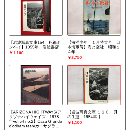
【岩波写真文庫154 死都ポ
【海洋少年 １月特大号 日
ンペイ】1955年 岩波書店
本海軍号】海と空社 昭和１
４年
￥1,100
￥2,750
【ARIZONA HIGHTWAYS/ア
【岩波写真文庫 １２６ 貝
リゾナハイウェイズ 1978
の生態 1954年 】
年vol.54 no.2】Casa Grande
￥1,100
o'odham tash/カーサグラン