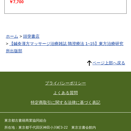
デのインディアンの日
￥7,700
ホーム
頭突書店
【鍼灸漢方マッサージ治療雑誌 隋澄療法 1~15】東方治療研究
所出版部
ページ上部へ戻る
プライバシーポリシー
よくある質問
特定商取引に関する法律に基づく表記
東京都古書籍商業協同組合
所在地：東京都千代田区神田小川町3-22 東京古書会館内