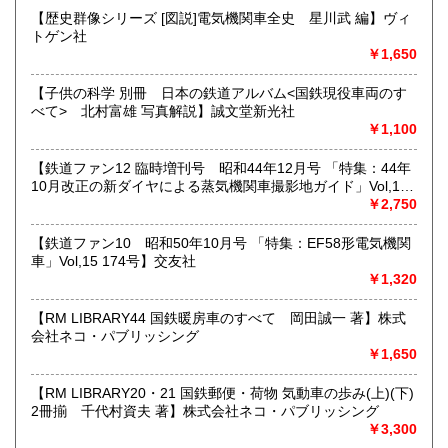
【歴史群像シリーズ [図説]電気機関車全史 星川武 編】ヴィ
★出張買取・郵送買取(※要事前相談)致します。
トゲン社
お気軽にご相談ください。
￥1,650
取り扱い分野
【子供の科学 別冊 日本の鉄道アルバム<国鉄現役車両のす
べて> 北村富雄 写真解説】誠文堂新光社
近代文献、趣味、サブカルチャー、古書一般（その他）
￥1,100
【鉄道ファン12 臨時増刊号 昭和44年12月号 「特集：44年
10月改正の新ダイヤによる蒸気機関車撮影地ガイド」Vol,19
103号】交友社
￥2,750
【鉄道ファン10 昭和50年10月号 「特集：EF58形電気機関
車」Vol,15 174号】交友社
￥1,320
【RM LIBRARY44 国鉄暖房車のすべて 岡田誠一 著】株式
会社ネコ・パブリッシング
￥1,650
【RM LIBRARY20・21 国鉄郵便・荷物 気動車の歩み(上)(下)
2冊揃 千代村資夫 著】株式会社ネコ・パブリッシング
￥3,300