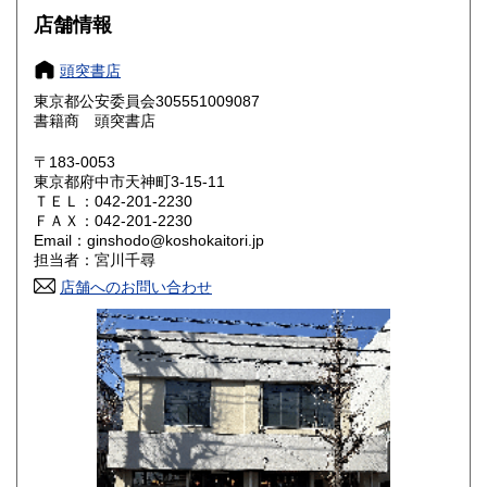
店舗情報
岐阜県
静岡県
1,800円
1,800円
頭突書店
愛知県
三重県
1,800円
1,800円
東京都公安委員会305551009087
書籍商 頭突書店
滋賀県
京都府
1,800円
1,800円
〒183-0053
大阪府
兵庫県
1,800円
1,800円
東京都府中市天神町3-15-11
ＴＥＬ：042-201-2230
奈良県
和歌山県
ＦＡＸ：042-201-2230
1,800円
1,800円
Email：ginshodo@koshokaitori.jp
担当者：宮川千尋
鳥取県
島根県
1,800円
1,800円
店舗へのお問い合わせ
岡山県
広島県
1,800円
1,800円
山口県
徳島県
1,800円
1,800円
香川県
愛媛県
1,800円
1,800円
高知県
福岡県
1,800円
1,800円