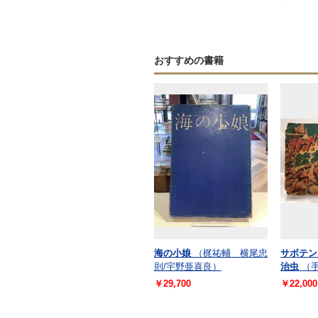
おすすめの書籍
海の小娘
（梶祐輔 横尾忠
サボテン
則/宇野亜喜良）
治虫
（
￥29,700
￥22,000