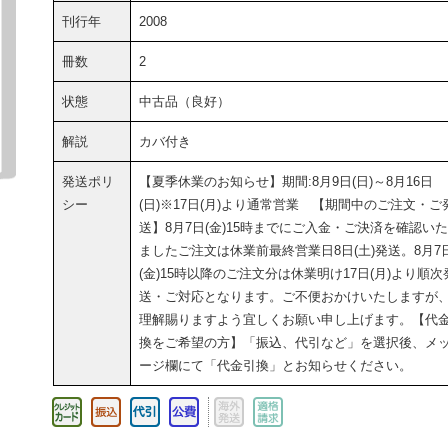
刊行年
2008
冊数
2
状態
中古品（良好）
解説
カバ付き
発送ポリ
【夏季休業のお知らせ】期間:8月9日(日)～8月16日
シー
(日)※17日(月)より通常営業 【期間中のご注文・ご
送】8月7日(金)15時までにご入金・ご決済を確認い
ましたご注文は休業前最終営業日8日(土)発送。8月7
(金)15時以降のご注文分は休業明け17日(月)より順次
送・ご対応となります。ご不便おかけいたしますが
理解賜りますよう宜しくお願い申し上げます。【代
換をご希望の方】「振込、代引など」を選択後、メ
ージ欄にて「代金引換」とお知らせください。