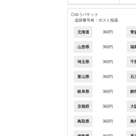
◎ゆうパケット
追跡番号有・ポスト投函
北海道
360円
青
山形県
360円
福
埼玉県
360円
千
富山県
360円
石
岐阜県
360円
静
京都府
360円
大
鳥取県
360円
島