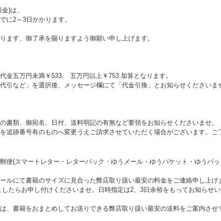
金)は、
でに2～3日かかります。
ります、御了承を賜りますよう御願い申し上げます。
五万円未満￥533. 五万円以上￥753.加算となります。
代引など」を選択後、メッセージ欄にて「代金引換」とお知らせくださいま
の書類、御宛名、日付、送料明記の有無など要領をお知らせくださいませ。
を追跡番号有のものへ変更うえご請求させていただく場合がございます。ご
郵便(スマートレター・レターパック・ゆうメール・ゆうパケット・ゆうパッ
ールにて書籍のサイズに見合った弊店取り扱い最安の料金をご連絡申し上げ
ましたらお申し付けくださいませ。日時指定は2、3日余裕をもってお知らせ
は、書籍をおまとめしてお送りできる弊店取り扱い最安の送料をご案内させ