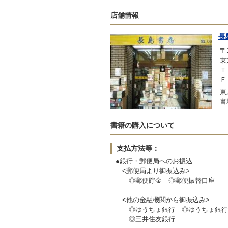
店舗情報
長
〒1
東
Ｔ
Ｆ
東
書
書籍の購入について
支払方法等：
●銀行・郵便局へのお振込
<郵便局より御振込み>
◎郵便貯金 ◎郵便振替口座
<他の金融機関から御振込み>
◎ゆうちょ銀行 ◎ゆうちょ銀行
◎三井住友銀行