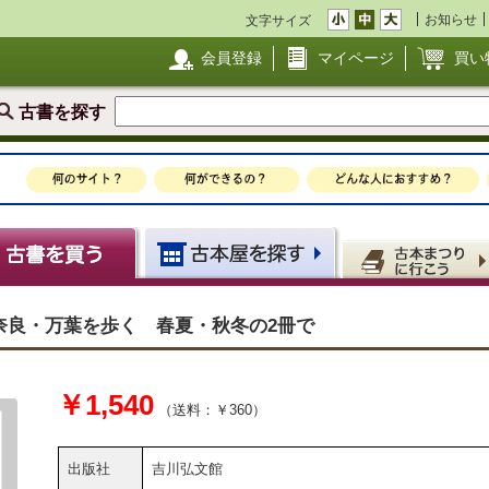
お知らせ
文字サイズ
会員登録
マイページ
買い
古書を探す
奈良・万葉を歩く 春夏・秋冬の2冊で
￥1,540
（送料：￥360）
出版社
吉川弘文館