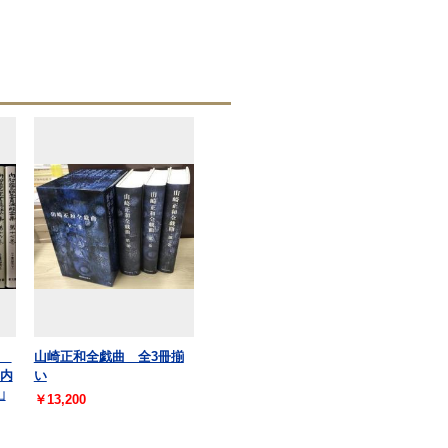
集
山崎正和全戯曲 全3冊揃
冊内
い
山
￥13,200