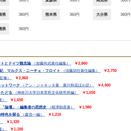
川県
360円
愛媛県
360円
高知県
360円
崎県
360円
熊本県
360円
大分県
360円
縄県
360円
カントとドイツ観念論
（加藤尚武責任編集）
￥2,860
0世紀 マルクス・ニーチェ・フロイト
（須藤訓任責任編集）
￥2,750
か監修）
￥2,860
ネットワーク
（アン・ジャネッタ著 廣川和花ほか訳）
￥4,400
をたどる
（神奈川大学日本常民文化研究所編）
￥1,650
著）
￥1,650
 「論壇」・編集者の思想史
（根津朝彦著）
￥1,980
の特色を探る
（森浩一編）
￥1,210
）
￥1,320
著）
￥1,100