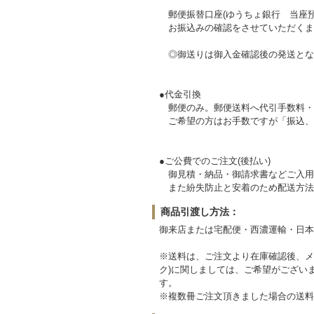
郵便振替口座(ゆうちょ銀行 当座預
お振込みの確認をさせていただくま
◎御送りは御入金確認後の発送とな
●代金引換
郵便のみ。郵便送料へ代引手数料・代金
ご希望の方はお手数ですが「振込、
●ご公費でのご注文(後払い)
御見積・納品・御請求書などご入用
また紛失防止と安着のため配送方法
商品引渡し方法：
御来店または宅配便・西濃運輸・日本
※送料は、ご注文より在庫確認後、メ
ク)に関しましては、ご希望がござい
す。
※複数冊ご注文頂きました場合の送料