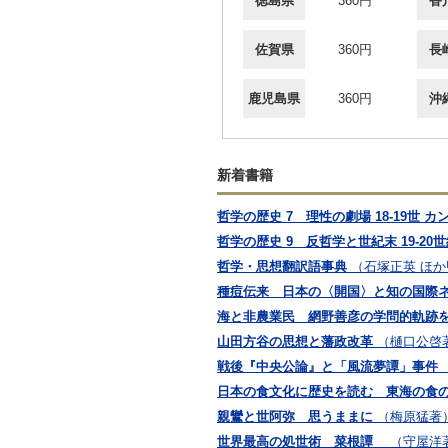
徳島県
360円
香
佐賀県
360円
長
鹿児島県
360円
沖
新着書籍
哲学の歴史 7 理性の劇場 18-19世 
哲学の歴史 9 反哲学と世紀末 19-2
哲学・思想翻訳語事典
（石塚正英 ほ
種痘伝来 日本の〈開国〉と知の国際
海と非農業民 網野善彦の学問的軌跡
山田方谷の思想と藩政改革
（樋口公啓
戦後『中央公論』と「風流夢譚」事件
日本の食文化に歴史を読む 東海の食
親鸞と世阿弥 思うままに
（梅原猛著
世界最高の処世術 菜根譚
（守屋洋