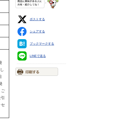
ポストする
シェアする
ブックマークする
LINEで送る
発
たし
日
発
、ご
金引
ッセ