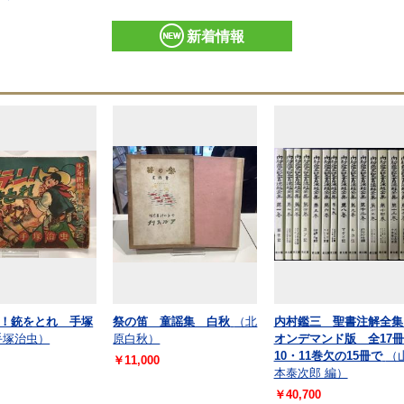
新着情報
！銃をとれ 手塚
祭の笛 童謡集 白秋
（北
内村鑑三 聖書注解全
手塚治虫）
原白秋）
オンデマンド版 全17
10・11巻欠の15冊で
（
￥11,000
本泰次郎 編）
￥40,700