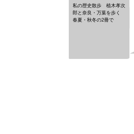
私の歴史散歩 植木孝次
郎と奈良・万葉を歩く
春夏・秋冬の2冊で