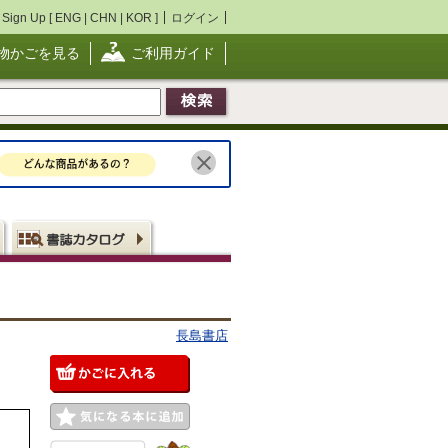
Sign Up [
ENG
|
CHN
|
KOR
]
ログイン
物かごを見る
ご利用ガイド
長島書店