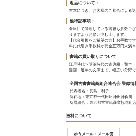
返品について：
古本につき、お客様のご都合による返
他特記事項：
倉庫にて管理している書籍も多数ござ
りますようお願い申し上げます。
【代金引換をご希望の方】お手数です
料に代引き手数料が代金五万円未満￥53
書籍の買い取りについて
江戸時代〜明治時代の古典籍・和本・
漫画・近年の文庫まで、幅広い分野で
全国古書書籍商組合連合会 登録情
代表者名：長島 利子
所在地：東京都千代田区神田神保町 
所属組合：東京都古書籍商業協同組
送料について
ゆうメール・メール便