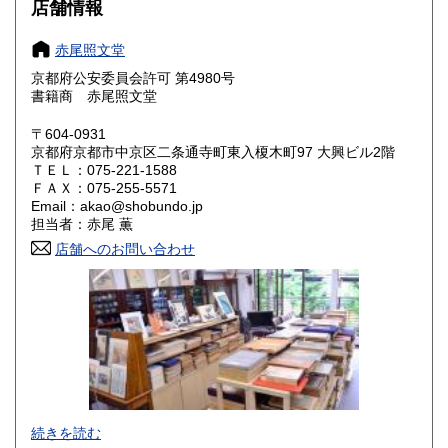
店舗情報
大阪府
兵庫県
1,000円
1,000円
赤尾照文堂
奈良県
和歌山県
1,000円
1,000円
京都府公安委員会許可 第4980号
書籍商 赤尾照文堂
鳥取県
島根県
1,000円
1,000円
〒604-0931
岡山県
広島県
1,000円
1,000円
京都府京都市中京区二条通寺町東入榎木町97 大興ビル2階
ＴＥＬ：075-221-1588
ＦＡＸ：075-255-5571
山口県
徳島県
1,000円
1,000円
Email：akao@shobundo.jp
担当者：赤尾 薫
香川県
愛媛県
1,000円
1,000円
店舗へのお問い合わせ
高知県
福岡県
1,000円
1,000円
佐賀県
長崎県
1,000円
1,000円
熊本県
大分県
1,000円
1,000円
宮崎県
鹿児島県
1,000円
1,000円
続きを読む
沖縄県