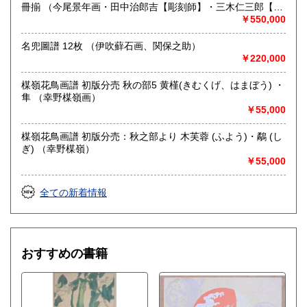
本棚全体やだいたいの量、主な本など、スマホ等での画像が
冊揃 （今尾景年画・田中治郎吉【彫刻師】・三木仁三郎【摺
ございましたらメールで送って頂けますと非常にわかりやす
師】）
￥550,000
いです。
名兜圖譜 12枚 （伊吹蘚石画、関保之助）
￥220,000
取り扱い分野
総記、歴史、社会科学、美術工芸、国語国文、古典籍、趣
楳嶺花鳥画譜 初版分売 秋の部5 黄槿(きむくげ、はまぼう) ・
味、古書一般（その他）
隼 （幸野楳嶺画）
浮世絵、木版画、古典籍、一般書籍
￥55,000
楳嶺花鳥画譜 初版分売：秋之部より 木芙蓉 (ふよう)・鷸 (し
ぎ) （幸野楳嶺）
￥55,000
全ての新着情報
おすすめの書籍