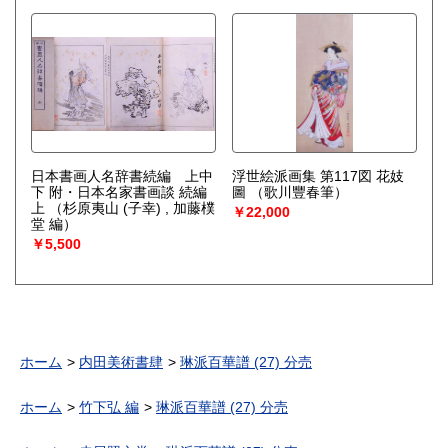
日本書画人名辞書続編 上中
浮世絵派画集 第117図 花妓
下 附・日本名家書画談 続編
圖
（歌川豐春筆）
上
（杉原夷山 (子幸) , 加藤樸
￥22,000
堂 編）
￥5,500
ホーム
内田美術書肆
琳派百華譜 (27) 分売
ホーム
竹下弘 編
琳派百華譜 (27) 分売