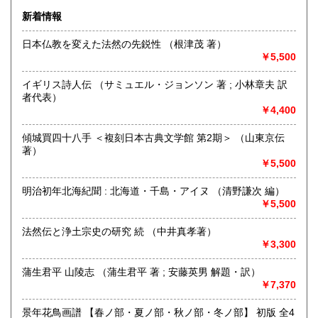
1,500円
新着情報
日本仏教を変えた法然の先鋭性 （根津茂 著）
￥5,500
京都・寺町二条に店舗を構える古書店です（令和2年6月に河
原町六角から移転しました）。木版画の図案本・浮世絵・古
イギリス詩人伝 （サミュエル・ジョンソン 著 ; 小林章夫 訳
典籍などを扱っております。一般書籍もございますが、「日
者代表）
本の古本屋」からご覧になった本は、ご来店の前にあらかじ
￥4,400
めメールにて有無をお問い合わせいただくとスムーズです(店
頭に無い場合がございます)。
傾城買四十八手 ＜複刻日本古典文学館 第2期＞ （山東京伝
Akao Shobundo Bookshop at Kyoto city, Japan
著）
（Woodblock, Ukiyoe etc.）
￥5,500
https://shobundo.shop-pro.jp/
明治初年北海紀聞 : 北海道・千島・アイヌ （清野謙次 編）
￥5,500
沿線名：京都市営地下鉄東西線
最寄駅：京都市営地下鉄市役所前/京阪電鉄京都線三条駅/阪急
法然伝と浄土宗史の研究 続 （中井真孝著）
京都線河原町駅
￥3,300
営業時間：11:00〜18:00
定休日：日曜日
蒲生君平 山陵志 （蒲生君平 著 ; 安藤英男 解題・訳）
￥7,370
書籍の買取について
メール、お電話など、お気軽にお問い合わせください。
景年花鳥画譜 【春ノ部・夏ノ部・秋ノ部・冬ノ部】 初版 全4