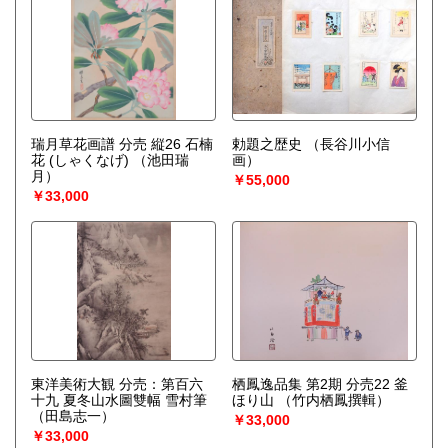
瑞月草花画譜 分売 縦26 石楠
勅題之歴史
（長谷川小信
花 (しゃくなげ)
（池田瑞
画）
月）
￥55,000
￥33,000
東洋美術大観 分売：第百六
栖鳳逸品集 第2期 分売22 釜
十九 夏冬山水圖雙幅 雪村筆
ほり山
（竹内栖鳳撰輯）
（田島志一）
￥33,000
￥33,000