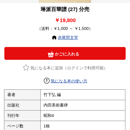
琳派百華譜 (27) 分売
￥19,800
（送料：￥1,000 ～ ￥1,500）
赤尾照文堂
かごに入れる
気になる本に追加（ログインで利用可能）
気になる本の使い方
著者
竹下弘 編
出版社
内田美術書肆
刊行年
昭和4
ページ数
1枚