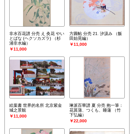
非水百花譜 分売 え 灸花 やい
方圓帖 分売 21. 汐汲み
（飯
とばな (ヘクソカズラ)
（杉
田始晃編）
浦非水編）
￥11,000
￥11,000
絵葉書 世界的名所 北京紫金
琳派百華譜 夏 分売 抱一筆：
城之景観
花菖蒲、つくも、睡蓮
（竹
下弘編）
￥11,000
￥22,000