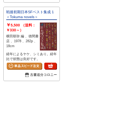
戦後初期日本SFベスト集成 1
＜Tokuma novels＞
￥
5,500
（送料：
￥330～）
横田順弥 編 、徳間書
店 、1978 、282p 、
18cm
経年によるヤケ、シミあり。経年
比で状態は良好です。
古書追分コロニー