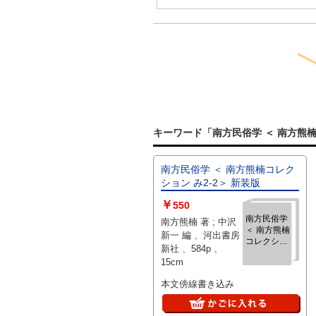
キーワード「南方民俗学 ＜ 南方熊楠
南方民俗学 ＜ 南方熊楠コレク
ション み2-2＞ 新装版
￥
550
南方民俗学
南方熊楠 著 ; 中沢
＜ 南方熊楠
新一 編 、河出書房
コレクショ
新社 、584p 、
ン み2-2＞
15cm
新装版
本文傍線書き込み