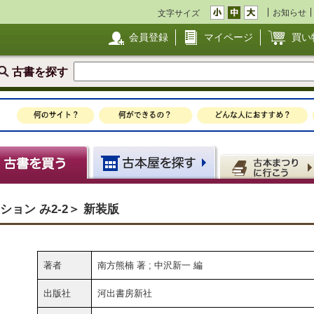
お知らせ
文字サイズ
会員登録
マイページ
買い
古書を探す
ョン み2-2＞ 新装版
著者
南方熊楠 著 ; 中沢新一 編
出版社
河出書房新社