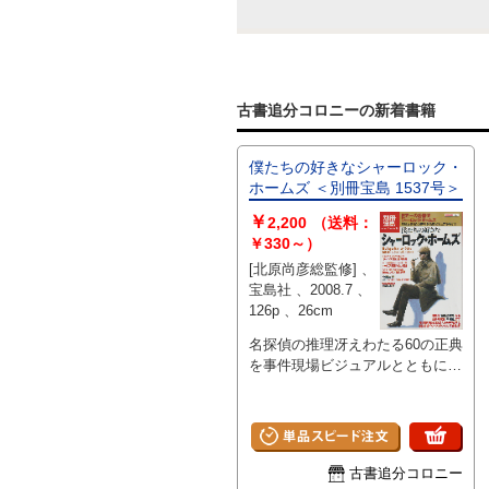
古書追分コロニーの新着書籍
僕たちの好きなシャーロック・
ホームズ ＜別冊宝島 1537号＞
￥
2,200
（送料：
￥330～）
[北原尚彦総監修] 、
宝島社 、2008.7 、
126p 、26cm
名探偵の推理冴えわたる60の正典
を事件現場ビジュアルとともに完
全解説！
古書追分コロニー