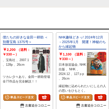
僕たちの好きな金田一耕助 ＜
NHK趣味どきっ! 2024年12月
別冊宝島 1375号＞
－2025年1月 開運！神秘のち
から縁起物
￥
2,200
（送料：
￥
￥330～）
1,100
（送料：
￥330～）
、宝島社 、2007.1
、128p 、26cm
日本放送協会, NHK
出版 、NHK 、
2024.12 、127ｐp
ツカレ少々あり。金田一耕助登場
、26cm
全77作品を完全解説！！
縁起物に込められたいにしえの人
の思いをひもとく。
古書追分コロニー
古書追分コロニー