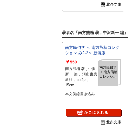
北条文庫
著者名「南方熊楠 著 ; 中沢新一 編
南方民俗学 ＜ 南方熊楠コレク
ション み2-2＞ 新装版
￥
550
南方民俗学
南方熊楠 著 ; 中沢
＜ 南方熊楠
新一 編 、河出書房
コレクショ
新社 、584p 、
ン み2-2＞
15cm
新装版
本文傍線書き込み
北条文庫