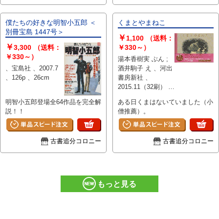
僕たちの好きな明智小五郎 ＜
くまとやまねこ
別冊宝島 1447号＞
￥
1,100
（送料：
￥
3,300
（送料：
￥330～）
￥330～）
湯本香樹実 ぶん ;
、宝島社 、2007.7
酒井駒子 え 、河出
、126p 、26cm
書房新社 、
2015.11（32刷） 、
1冊 (ページ付なし)
明智小五郎登場全64作品を完全解
ある日くまはないていました（小
、19×24cm
説！！
僧推薦）。
古書追分コロニー
古書追分コロニー
もっと見る