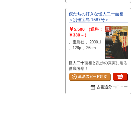
僕たちの好きな怪人二十面相
＜別冊宝島 1587号＞
￥
5,500
（送料：
￥330～）
、宝島社 、2009.1
、126p 、26cm
怪人二十面相と乱歩の真実に迫る
徹底考察！
古書追分コロニー