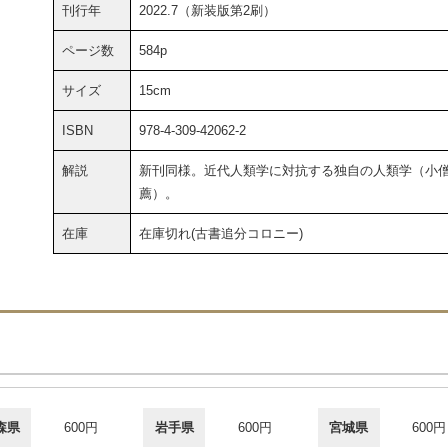
刊行年
2022.7（新装版第2刷）
ページ数
584p
サイズ
15cm
ISBN
978-4-309-42062-2
解説
新刊同様。近代人類学に対抗する独自の人類学（小
薦）。
在庫
在庫切れ(古書追分コロニー)
森県
600円
岩手県
600円
宮城県
600円