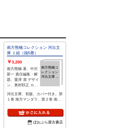
南方熊楠コレクション 河出文
庫 １組（揃5冊）
￥
3,200
南方熊楠コ
南方熊楠 著、中沢
レクション
新一 責任編集・解
河出文庫 １
題、粟津 潔 デザイ
組（揃5
ン、奥村靫正 カバ
冊）
ーデザイン 、河出
河出文庫、初版、カバー付き。第
書房新社 、1991-
１巻 南方マンダラ、第２巻 南方
1992年刊 、文庫判
民俗学、第３巻 浄のセクソロジ
、１組（揃5冊）
ー、第４巻 動と不動のコスモロ
ジー、第５巻 森の思想。34861-
amz（保管先 kitche 卓下 文庫
ぼおぶら屋古書店
本）