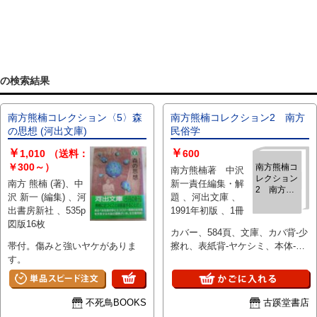
」の検索結果
南方熊楠コレクション〈5〉森
南方熊楠コレクション2 南方
の思想 (河出文庫)
民俗学
￥
￥
1,010
（送料：
600
￥300～）
南方熊楠コ
南方熊楠著 中沢
レクション
南方 熊楠 (著)、中
新一責任編集・解
2 南方民
沢 新一 (編集) 、河
題 、河出文庫 、
俗学
出書房新社 、535p
1991年初版 、1冊
図版16枚
カバー、584頁、文庫、カバ背-少
帯付。傷みと強いヤケがありま
擦れ、表紙背-ヤケシミ、本体-少
す。
シミ・経年ヤケ・少クスミ【河出
文庫827B】
不死鳥BOOKS
古蹊堂書店