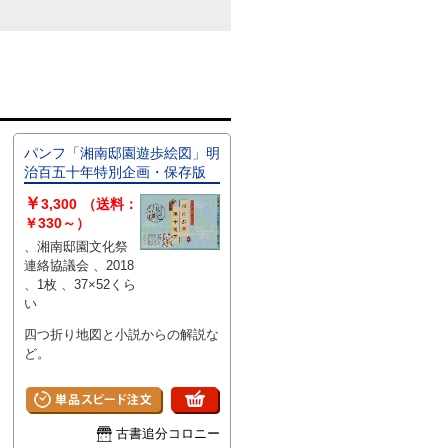
パンフ「湘南邸園遊歩絵図」明
治百五十年特別企画・保存版
￥
3,300
（送料：
￥330～）
、湘南邸園文化祭
連絡協議会 、2018
、1枚 、37×52くら
い
四つ折り地図と小説からの解説な
ど。
古書追分コロニー