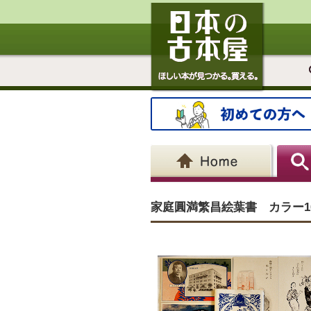
家庭圓満繁昌絵葉書 カラー