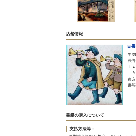
店舗情報
古書
〒39
長野
ＴＥＬ
ＦＡＸ
東京
書籍
書籍の購入について
支払方法等：