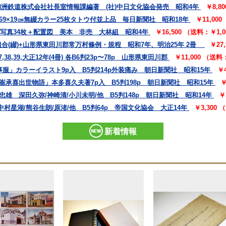
満洲鉄道株式会社社長室情報課編著 (社)中日文化協会発売 昭和4年
￥8,8
69×19㎝無綴カラー25枚タトウ付並上品 毎日新聞社 昭和18年
￥11,00
㎝写真34枚＋配置図 美本 非売 大林組 昭和4年
￥16,500 （送料：￥1,
合(綴)+山形県東田川郡常万村條例・規程 昭和7年、明治25年 2冊
￥27
,39,大正12年(4冊) 各B6判23p〜78p 山形県東田川郡
￥11,000 （送
事服」カラーイラスト9p入 B5判214p外装痛み 朝日新聞社 昭和15年
￥
崔承喜出世物語」本多喜久夫著7p入 B5判198p 朝日新聞社 昭和15年
￥
雄 深田久弥/神崎清/小川未明/他 B5判148p 朝日新聞社 昭和14年
￥
村星湖/熊谷生朗/原渚/他 B5判64p 帝国文化協会 大正14年
￥3,300
新着情報