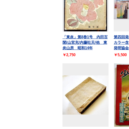
「東炎」第8巻1号 内田百
第四回
閒/山宮充/内藤吐天/他 東
カラー含
炎山房 昭和14年
発明協会
￥2,750
￥5,500