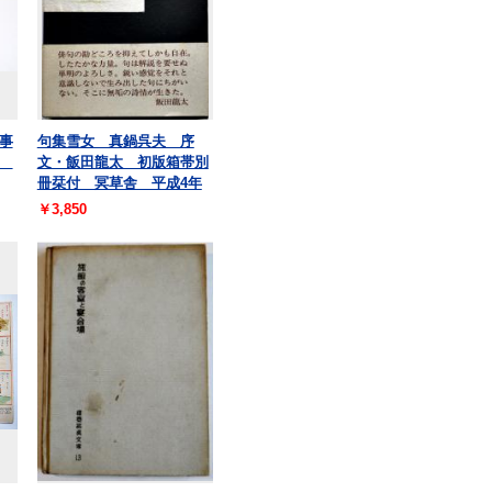
事
句集雪女 真鍋呉夫 序
館
文・飯田龍太 初版箱帯別
冊栞付 冥草舎 平成4年
￥3,850