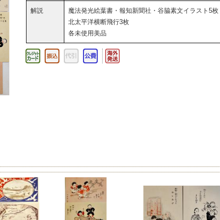
解説
魔法発光絵葉書・報知新聞社・谷脇素文イラスト5枚
北太平洋横断飛行3枚
各未使用美品