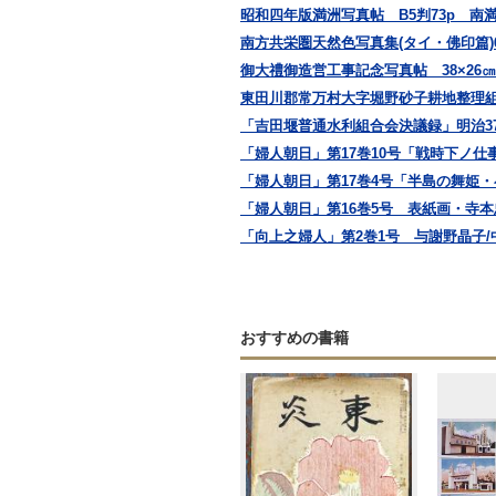
昭和四年版満洲写真帖 B5判73p 南
南方共栄圏天然色写真集(タイ・佛印篇)
御大禮御造営工事記念写真帖 38×26
東田川郡常万村大字堀野砂子耕地整理組
「吉田堰普通水利組合会決議録」明治37,38
「婦人朝日」第17巻10号「戦時下ノ仕
「婦人朝日」第17巻4号「半島の舞姫・
「婦人朝日」第16巻5号 表紙画・寺本忠
「向上之婦人」第2巻1号 与謝野晶子/中
おすすめの書籍