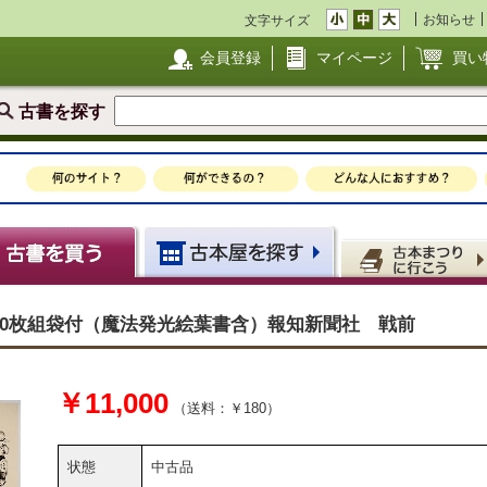
お知らせ
文字サイズ
会員登録
マイページ
買い
古書を探す
10枚組袋付（魔法発光絵葉書含）報知新聞社 戦前
￥11,000
（送料：￥180）
状態
中古品