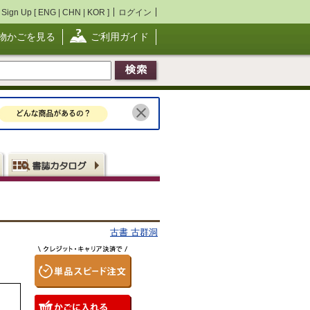
Sign Up [
ENG
|
CHN
|
KOR
]
ログイン
物かごを見る
ご利用ガイド
古書 古群洞