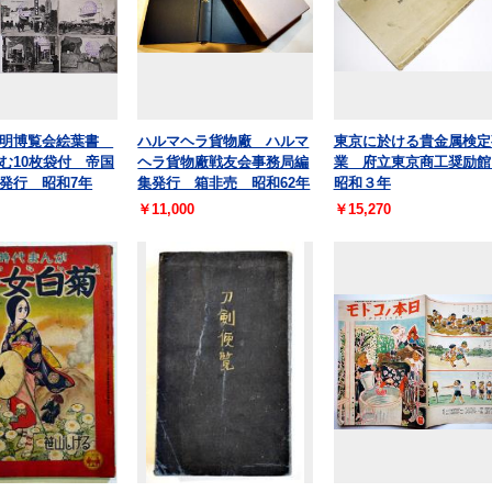
発明博覧会絵葉書
ハルマヘラ貨物廠 ハルマ
東京に於ける貴金属検定
む10枚袋付 帝国
ヘラ貨物廠戦友会事務局編
業 府立東京商工奨励
発行 昭和7年
集発行 箱非売 昭和62年
昭和３年
￥11,000
￥15,270