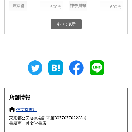
東京都
神奈川県
600円
600円
新潟県
富山県
600円
600円
すべて表示
石川県
福井県
600円
600円
山梨県
長野県
600円
600円
岐阜県
静岡県
600円
600円
愛知県
三重県
600円
600円
滋賀県
京都府
600円
600円
大阪府
兵庫県
600円
600円
店舗情報
奈良県
和歌山県
600円
600円
伸文堂書店
東京都公安委員会許可第307767702228号
鳥取県
島根県
600円
600円
書籍商 伸文堂書店