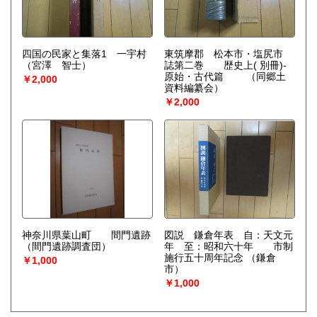
四国の民家と集落1 一宇村
東筑摩郡 松本市・塩尻市
（宮澤 智士）
誌第二巻 歴史上( 別冊)-
原始・古代篇
（同郷土
￥2,000
資料編纂会）
￥2,000
神奈川県葉山町 間門遺跡
図説 鎌倉年表 自：天文元
（間門遺跡調査団）
年 至：昭和六十年 市制
施行五十周年記念
（鎌倉
￥1,000
市）
￥1,000