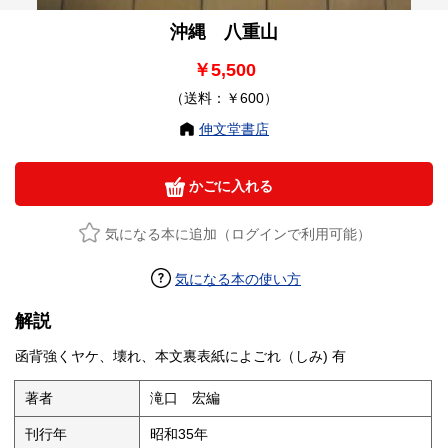
沖縄 八重山
￥5,500
（送料：￥600）
伸文堂書店
かごに入れる
気になる本に追加（ログインで利用可能）
気になる本の使い方
解説
函背強くヤケ、壊れ、本文裏表紙によごれ（しみ) 有
著者
滝口 宏編
刊行年
昭和35年