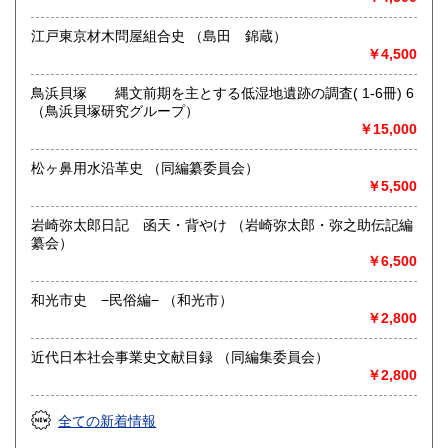
江戸東京材木問屋組合史 （島田 錦蔵）
￥4,500
鳥浜貝塚 縄文前期を主とする低湿地遺跡の調査( 1-6冊) 6
（鳥浜貝塚研究グループ）
￥15,000
松ヶ鼻用水沿革史 （同編纂委員会）
￥5,500
岩崎弥太郎日記 函天・背やけ （岩崎弥太郎・弥之助伝記編
纂会）
￥6,500
和光市史 −民俗編− （和光市）
￥2,800
近代日本社会事業史文献目録 （同編集委員会）
￥2,800
全ての新着情報