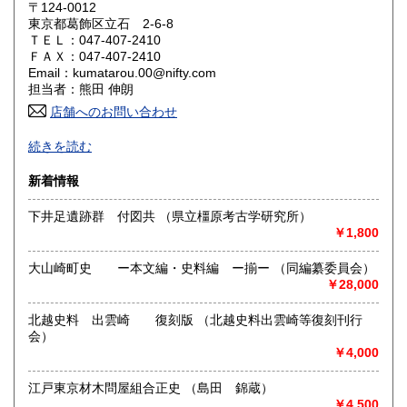
岡山県
広島県
600円
600円
〒124-0012
東京都葛飾区立石 2-6-8
ＴＥＬ：047-407-2410
山口県
徳島県
600円
600円
ＦＡＸ：047-407-2410
Email：kumatarou.00@nifty.com
香川県
愛媛県
600円
600円
担当者：熊田 伸朗
店舗へのお問い合わせ
高知県
福岡県
600円
600円
-
続きを読む
佐賀県
長崎県
600円
600円
沿線名：京成押上線
新着情報
最寄駅：立石駅徒歩約15分
熊本県
大分県
600円
600円
営業時間：事務所(通販のみ)
下井足遺跡群 付図共 （県立橿原考古学研究所）
定休日：-
￥1,800
宮崎県
鹿児島県
600円
600円
書籍の買取について
大山崎町史 ー本文編・史料編 ー揃ー （同編纂委員会）
沖縄県
600円
-
￥28,000
北越史料 出雲崎 復刻版 （北越史料出雲崎等復刻刊行
取り扱い分野
会）
歴史、社会科学
￥4,000
江戸東京材木問屋組合正史 （島田 錦蔵）
￥4,500