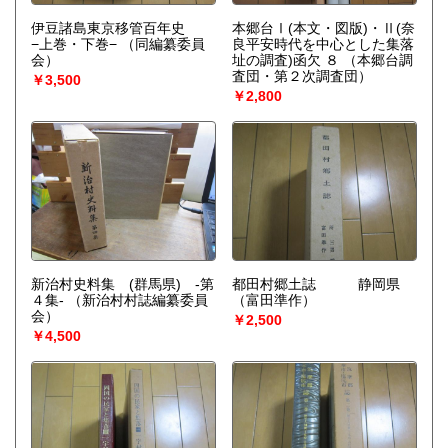
伊豆諸島東京移管百年史
本郷台Ⅰ(本文・図版)・Ⅱ(奈
−上巻・下巻−
（同編纂委員
良平安時代を中心とした集落
会）
址の調査)函欠 ８
（本郷台調
査団・第２次調査団）
￥3,500
￥2,800
新治村史料集 (群馬県) -第
都田村郷土誌 静岡県
４集-
（新治村村誌編纂委員
（富田準作）
会）
￥2,500
￥4,500