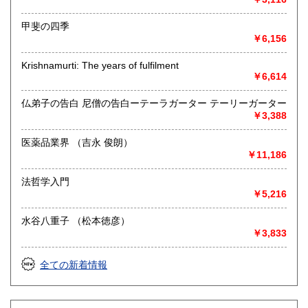
甲斐の四季
￥6,156
Krishnamurti: The years of fulfilment
￥6,614
仏弟子の告白 尼僧の告白ーテーラガーター テーリーガーター
￥3,388
医薬品業界 （吉永 俊朗）
￥11,186
法哲学入門
￥5,216
水谷八重子 （松本徳彦）
￥3,833
全ての新着情報