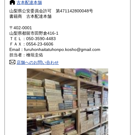
800円
800円
古本配達本舗
山梨県公安委員会許可 第471142800048号
鳥取県
島根県
800円
800円
書籍商 古本配達本舗
岡山県
広島県
800円
800円
〒402-0001
山梨県都留市田野倉416-1
ＴＥＬ：050-3590-4483
山口県
徳島県
800円
800円
ＦＡＸ：0554-23-6606
Email：furuhonhaitatuhonpo.kosho@gmail.com
香川県
愛媛県
800円
800円
担当者：檜垣圭佑
店舗へのお問い合わせ
高知県
福岡県
800円
800円
佐賀県
長崎県
800円
800円
熊本県
大分県
800円
800円
宮崎県
鹿児島県
800円
800円
沖縄県
1,500円