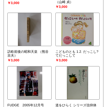
（山崎 貞）
￥3,000
￥3,000
訪欧前後の昭和天皇
（熊谷
こどものとも 1.2. だっこし?
吉夫）
てだっこして
￥3,000
￥3,000
FUDGE 2005年12月号
道をひらく シリーズ信仰体