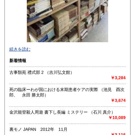
-
続きを読む
沿線名：-
新着情報
最寄駅：-
営業時間：-
古事類苑 禮式部 2 （吉川弘文館）
定休日：-
￥3,284
書籍の買取について
死の臨床ーわが国における末期患者ケアの実際 （池見 酉次
-
郎、 永田 勝太郎）
￥3,674
取り扱い分野
金沢能登殺人周遊 書下し長編 ミステリー （石川 真介）
総記、哲学宗教、歴史、社会科学、自然科学、美術工芸、国
￥10,089
語国文、外国文学、古典籍、近代文献、趣味、外国書、サブ
カルチャー、古書一般（その他）
裏モノ JAPAN 2012年 11月
書籍全般
￥3,116