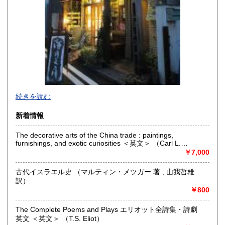
宮崎県
鹿児島県
250円
250円
沖縄県
250円
続きを読む
新着情報
The decorative arts of the China trade : paintings,
furnishings, and exotic curiosities ＜英文＞ （Carl L.
-
Crossman）
￥7,000
沿線名：-
古代イスラエル史 （マルティン・メツガー 著 ; 山我哲雄
最寄駅：-
訳）
営業時間：事務所(無店舗)、事務所併設のギャラリーのみ不
￥800
定期OPEN
定休日：古本屋として店舗営業はしていません。
The Complete Poems and Plays エリオット全詩集・詩劇
英文 ＜英文＞ （T.S. Eliot）
書籍の買取について