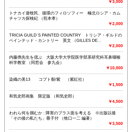
￥3,000
https://www.kuragebunko.com/%E3%81%8A%E5%95%8F%E5%
にお問合せ下さい。
トナカイ遊牧民、循環のフィロソフィー 極北ロシア・カム
チャツカ探検紀 （煎本孝）
￥2,000
取り扱い分野
哲学宗教、歴史、美術工芸、近代文献、趣味、古書一般（そ
TRICIA GUILD`S PAINTED COUNTRY トリシア・ギルドの
の他）
ペインテッド・カントリー 英文 （GILLES DE
CHABANEIX:写 NONIE NIESEWAND:文）
￥2,000
内藤儁先生を偲ぶ 大阪大学大学院医学部系研究科耳鼻咽喉
科学教室 （同窓会 参九会）
￥10,000
染織の美13 コプト裂/紫 （紫紅社）
￥1,500
和気史郎画集 限定版 （和気史郎）
￥4,500
われら何を掴むか : 障害のプラス面を考える ※出版以後
「その後の私たち」冊子付 （牧口一二 編著）
￥3,500