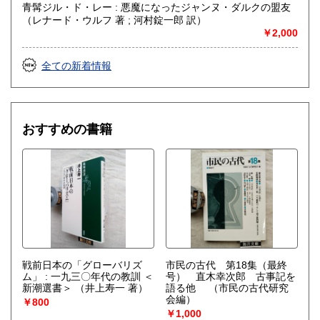
青髯ジル・ド・レー : 悪魔になったジャンヌ・ダルクの盟友
（レナード・ウルフ 著 ; 河村錠一郎 訳）
￥2,000
全ての新着情報
おすすめの書籍
戦前日本の「グローバリズ
市民の古代 第18集（最終
ム」 : 一九三〇年代の教訓 ＜
号） 直木幸次郎 古事記を
新潮選書＞
（井上寿一 著）
語る他
（市民の古代研究
会編）
￥800
￥1,000