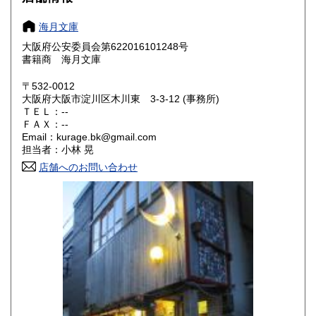
愛知県
三重県
250円
250円
海月文庫
滋賀県
京都府
250円
250円
大阪府公安委員会第622016101248号
書籍商 海月文庫
大阪府
兵庫県
250円
250円
〒532-0012
奈良県
和歌山県
大阪府大阪市淀川区木川東 3-3-12 (事務所)
250円
250円
ＴＥＬ：--
ＦＡＸ：--
鳥取県
島根県
250円
250円
Email：kurage.bk@gmail.com
担当者：小林 晃
岡山県
広島県
250円
250円
店舗へのお問い合わせ
山口県
徳島県
250円
250円
香川県
愛媛県
250円
250円
高知県
福岡県
250円
250円
佐賀県
長崎県
250円
250円
熊本県
大分県
250円
250円