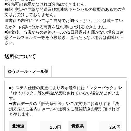
■分売可の表示がなければ分売はできません。
■値引交渉や早急な発送及び無連絡キャンセルの履歴のある方の注
文はお受けしておりません。
🟥書籍の内容についてはご自身でお調べ下さい。〇〇は載ってい
るか? 内容の分かる写真を送れ等には対応できません。
■注文後、当店からの連絡メールが2日経過後も届かない場合は迷
惑メールフォルダー等を点検頂き、見当たらない場合は御連絡下
さい。
送料について
ゆうメール・メール便
■システム仕様の変更により表示送料には「レターパック」や
「ゆうパック」等の料金が反映されていない場合がございま
す。
➡書籍データの「販売条件等」やご注文後にお送りする「決
済方法のご案内」メールの送料をご確認頂きお取引頂ければ
と存じます。
北海道
青森県
250円
250円