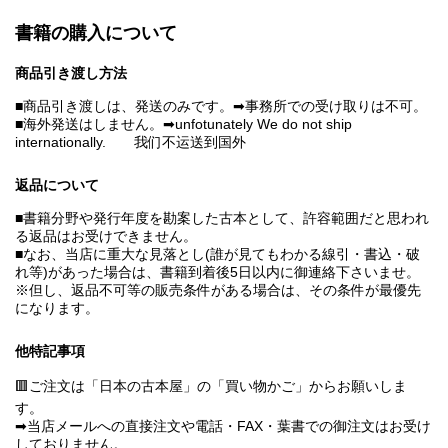
書籍の購入について
商品引き渡し方法
■商品引き渡しは、発送のみです。➡事務所での受け取りは不可。
■海外発送はしません。➡unfotunately We do not ship
internationally. 我们不运送到国外
返品について
■書籍分野や発行年度を勘案した古本として、許容範囲だと思われ
る返品はお受けできません。
■なお、当店に重大な見落とし(誰が見てもわかる線引・書込・破
れ等)があった場合は、書籍到着後5日以内に御連絡下さいませ。
※但し、返品不可等の販売条件がある場合は、その条件が最優先
になります。
他特記事項
🟥ご注文は「日本の古本屋」の「買い物かご」からお願いしま
す。
➡当店メールへの直接注文や電話・FAX・葉書での御注文はお受け
しておりません。