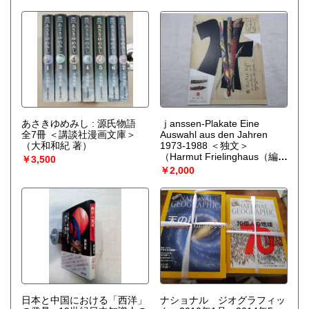
あさきゆめみし : 源氏物語
ｊanssen-Plakate Eine
全7冊 ＜講談社漫画文庫＞
Auswahl aus den Jahren
（大和和紀 著）
1973-1988 ＜独文＞
（Harmut Frielinghaus（編
￥3,500
集））
￥2,000
日本と中国における「西洋」
ナショナル ジオグラフィッ