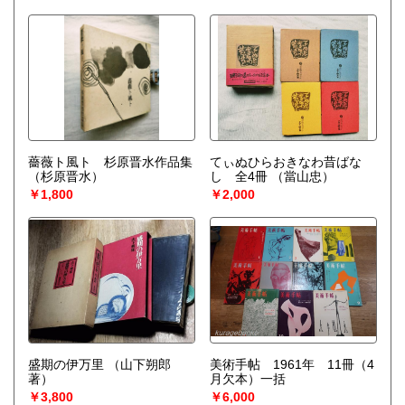
薔薇ト風ト 杉原晋水作品集
てぃぬひらおきなわ昔ばな
（杉原晋水）
し 全4冊
（當山忠）
￥1,800
￥2,000
盛期の伊万里
（山下朔郎
美術手帖 1961年 11冊（4
著）
月欠本）一括
￥3,800
￥6,000