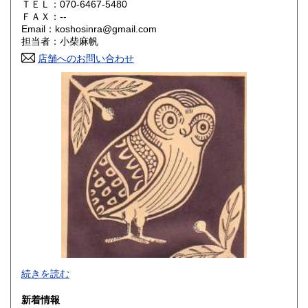
ＴＥＬ：070-6467-5480
鳥取県
島根県
0円
0円
ＦＡＸ：--
Email：koshosinra@gmail.com
岡山県
広島県
0円
0円
担当者：小柴麻帆
店舗へのお問い合わせ
山口県
徳島県
0円
0円
香川県
愛媛県
0円
0円
高知県
福岡県
0円
0円
佐賀県
長崎県
0円
0円
熊本県
大分県
0円
0円
宮崎県
鹿児島県
0円
0円
沖縄県
0円
●平日毎日発送・全国送料無料●
続きを読む
創業20年のネット専門古書店です。
新着情報
何冊ご購入頂いても、日本全国送料無料でお送りいたしま