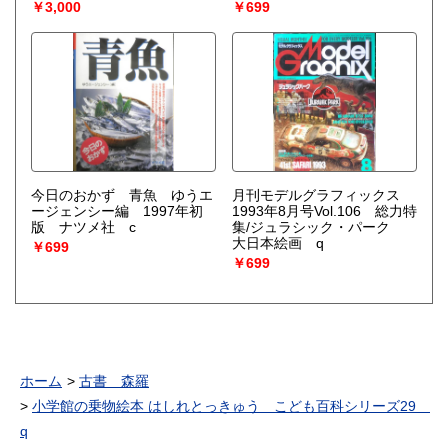
￥3,000
￥699
今日のおかず 青魚 ゆうエ
月刊モデルグラフィックス
ージェンシー編 1997年初
1993年8月号Vol.106 総力特
版 ナツメ社 c
集/ジュラシック・パーク
大日本絵画 q
￥699
￥699
ホーム
古書 森羅
小学館の乗物絵本 はしれとっきゅう こども百科シリーズ29
q