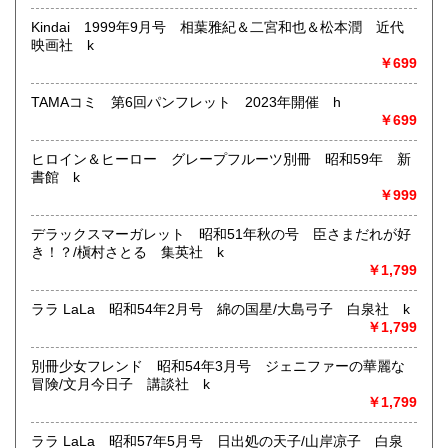
す。
Kindai 1999年9月号 相葉雅紀＆二宮和也＆松本潤 近代
商品はクリーニング後、丁寧に梱包してお送りいたします。
映画社 k
※当店はインボイス未登録です。ご了承下さい。
￥699
●クレジットカード決済
●楽天銀行・UFJ銀行・三井住友銀行へのお振込
TAMAコミ 第6回パンフレット 2023年開催 h
●切手・現金書留にも対応
￥699
●メールでのご注文 koshosinra@gmail.com
ヒロイン＆ヒーロー グレープフルーツ別冊 昭和59年 新
公費でのご購入にも対応しております。
書館 k
商品の状態等ご不明な点などがございましたら、お気軽にお
￥999
問い合わせ下さい。
デラックスマーガレット 昭和51年秋の号 臣さまだれが好
沿線名：-
き！？/槇村さとる 集英社 k
最寄駅：-
￥1,799
営業時間：9時から19時
定休日：土日
ララ LaLa 昭和54年2月号 綿の国星/大島弓子 白泉社 k
￥1,799
書籍の買取について
別冊少女フレンド 昭和54年3月号 ジェニファーの華麗な
-
冒険/文月今日子 講談社 k
￥1,799
取り扱い分野
哲学宗教、歴史、社会科学、自然科学、美術工芸、国語国
ララ LaLa 昭和57年5月号 日出処の天子/山岸凉子 白泉