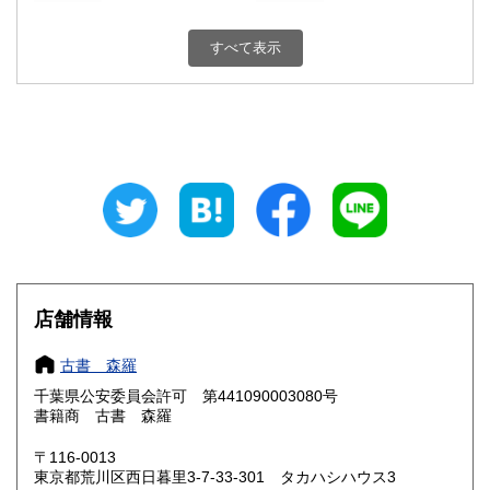
埼玉県
千葉県
0円
0円
すべて表示
東京都
神奈川県
0円
0円
新潟県
富山県
0円
0円
石川県
福井県
0円
0円
山梨県
長野県
0円
0円
岐阜県
静岡県
0円
0円
愛知県
三重県
店舗情報
0円
0円
滋賀県
京都府
0円
0円
古書 森羅
千葉県公安委員会許可 第441090003080号
大阪府
兵庫県
0円
0円
書籍商 古書 森羅
奈良県
和歌山県
〒116-0013
0円
0円
東京都荒川区西日暮里3-7-33-301 タカハシハウス3