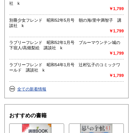
文、古典籍、近代文献、趣味、外国書、サブカルチャー、古
社 k
書一般（その他）
￥1,799
CD DVD 漫画
別冊少女フレンド 昭和52年5月号 朝の海/里中満智子 講
談社 k
￥1,799
ラブリーフレンド 昭和52年1月号 ブルーマウンテン城の
下宿人/高畑梨絵 講談社 k
￥1,799
ラブリーフレンド 昭和54年1月号 辻村弘子のコミックワ
ールド 講談社 k
￥1,799
全ての新着情報
おすすめの書籍