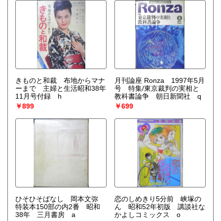
きものと和裁 布地からマナ
月刊論座 Ronza 1997年5月
ーまで 主婦と生活昭和38年
号 特集/東京裁判の実相と
11月号付録 h
教科書論争 朝日新聞社 q
￥899
￥699
ひそひそばなし 岡本文弥
恋のしめきり5分前 峡塚の
特装本150部の内2番 昭和
ん 昭和52年初版 講談社な
38年 三月書房 a
かよしコミックス o