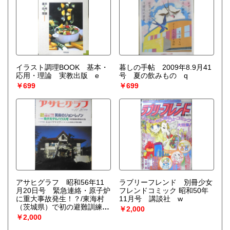
イラスト調理BOOK 基本・
暮しの手帖 2009年8.9月41
応用・理論 実教出版 e
号 夏の飲みもの q
￥699
￥699
アサヒグラフ 昭和56年11
ラブリーフレンド 別冊少女
月20日号 緊急連絡・原子炉
フレンドコミック 昭和50年
に重大事故発生！？/東海村
11月号 講談社 w
（茨城県）で初の避難訓練
￥2,000
6
￥2,000