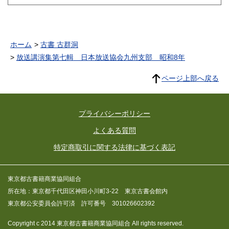
ホーム
古書 古群洞
放送講演集第七輯 日本放送協会九州支部 昭和8年
ページ上部へ戻る
プライバシーポリシー
よくある質問
特定商取引に関する法律に基づく表記
東京都古書籍商業協同組合
所在地：東京都千代田区神田小川町3-22 東京古書会館内
東京都公安委員会許可済 許可番号 301026602392
Copyright c 2014 東京都古書籍商業協同組合 All rights reserved.