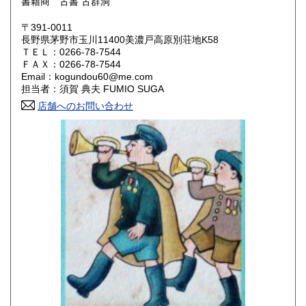
書籍商 古書 古群洞
岡山県
広島県
180円
180円
〒391-0011
長野県茅野市玉川11400美濃戸高原別荘地K58
ＴＥＬ：0266-78-7544
山口県
徳島県
180円
180円
ＦＡＸ：0266-78-7544
Email：kogundou60@me.com
香川県
愛媛県
180円
180円
担当者：須賀 典夫 FUMIO SUGA
店舗へのお問い合わせ
高知県
福岡県
180円
180円
佐賀県
長崎県
180円
180円
熊本県
大分県
180円
180円
宮崎県
鹿児島県
180円
180円
沖縄県
180円