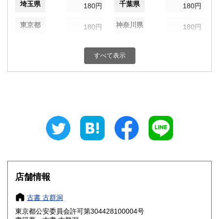
埼玉県
千葉県
180円
180円
東京都
神奈川県
180円
180円
新潟県
富山県
180円
180円
すべて表示
石川県
福井県
180円
180円
山梨県
長野県
180円
180円
岐阜県
静岡県
180円
180円
愛知県
三重県
180円
180円
滋賀県
京都府
180円
180円
大阪府
兵庫県
180円
180円
店舗情報
奈良県
和歌山県
180円
180円
古書 古群洞
東京都公安委員会許可第304428100004号
鳥取県
島根県
180円
180円