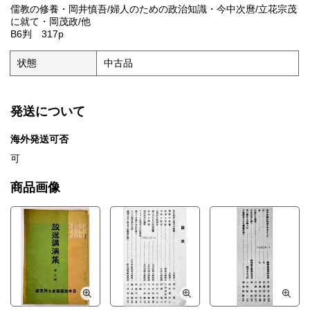
儒教の修養・岡井慎吾/婦人のための政治知識・今中次麿/立花宗茂
に就て・岡茂政/他
B6判 317p
状態
中古品
発送について
海外発送可否
可
商品画像