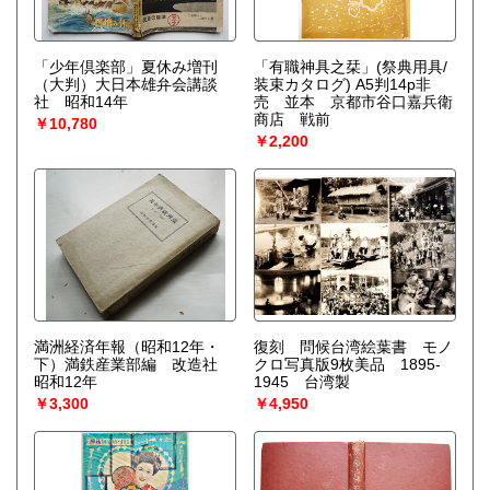
「少年倶楽部」夏休み増刊
「有職神具之栞」(祭典用具/
（大判）大日本雄弁会講談
装束カタログ) A5判14p非
社 昭和14年
売 並本 京都市谷口嘉兵衛
商店 戦前
￥10,780
￥2,200
満洲経済年報（昭和12年・
復刻 問候台湾絵葉書 モノ
下）満鉄産業部編 改造社
クロ写真版9枚美品 1895-
昭和12年
1945 台湾製
￥3,300
￥4,950