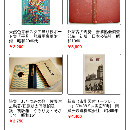
天然色青春スタア当り役ポー
外蒙古の現勢 善隣協会調査
ト集「平凡」額縁用豪華附
部編 初版 日本公論社 昭
録 昭和20年代
和10年
￥2,200
￥8,800
詩集 わたつみの歌 佐藤惣
新京（市街図付リーフレッ
之助著/萩原朔太郎装幀題
ト）53×38.5㎝両面印刷 南
箋 初版箱 ぐろりあ・そさ
満洲鉄道株式会社 昭和9年
えて 昭和16年
￥4,400
￥2,750