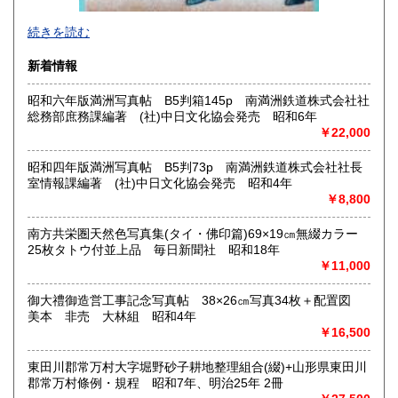
2026年で創業45年目になります。
続きを読む
In 2026, we will have been in business for 45 years.
新着情報
沿線名：(無店舗)
昭和六年版満洲写真帖 B5判箱145p 南満洲鉄道株式会社社
最寄駅：(無店舗)
総務部庶務課編著 (社)中日文化協会発売 昭和6年
営業時間：10:00〜18:00
￥22,000
定休日：(無店舗)
書籍の買取について
昭和四年版満洲写真帖 B5判73p 南満洲鉄道株式会社社長
室情報課編著 (社)中日文化協会発売 昭和4年
内容によります。
￥8,800
南方共栄圏天然色写真集(タイ・佛印篇)69×19㎝無綴カラー
取り扱い分野
25枚タトウ付並上品 毎日新聞社 昭和18年
古典籍、近代文献、趣味、サブカルチャー、古書一般（その
￥11,000
他）
和本・開拓/植民資料・戦時資料・文学一般・詩歌句集・児童
御大禮御造営工事記念写真帖 38×26㎝写真34枚＋配置図
書 ・児童資料・芸能/サブカル・広告資料・ポスター・版画/
美本 非売 大林組 昭和4年
刷り物 ・絵葉書・双六・地図/鳥瞰図
￥16,500
東田川郡常万村大字堀野砂子耕地整理組合(綴)+山形県東田川
郡常万村條例・規程 昭和7年、明治25年 2冊