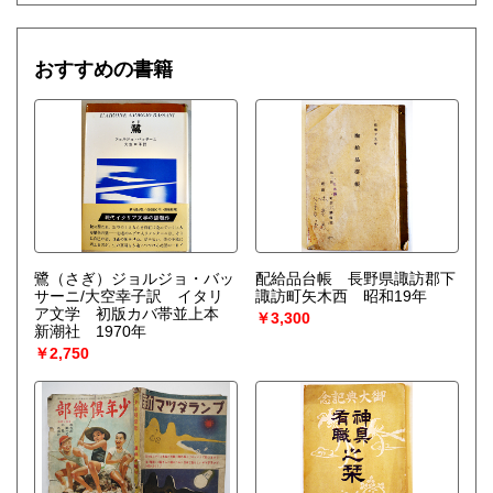
おすすめの書籍
鷺（さぎ）ジョルジョ・バッ
配給品台帳 長野県諏訪郡下
サーニ/大空幸子訳 イタリ
諏訪町矢木西 昭和19年
ア文学 初版カバ帯並上本
￥3,300
新潮社 1970年
￥2,750