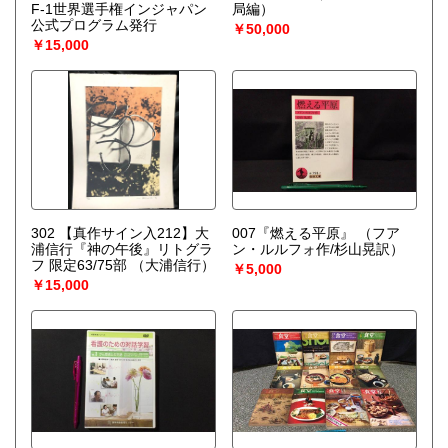
F-1世界選手権インジャパン
局編）
公式プログラム発行
￥50,000
￥15,000
302 【真作サイン入212】大
007『燃える平原』
（フア
浦信行『神の午後』リトグラ
ン・ルルフォ作/杉山晃訳）
フ 限定63/75部
（大浦信行）
￥5,000
￥15,000