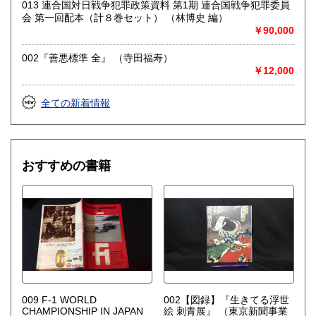
013 連合国対日戦争犯罪政策資料 第1期 連合国戦争犯罪委員
会 第一回配本（計８巻セット） （林博史 編）
哲学宗教、歴史、古典籍、近代文献、趣味、サブカルチャ
￥90,000
ー、古書一般（その他）
東洋医学、占い、易学、四柱推命、武道、鉄道、近代資料、
古地図、美術、雑誌、受験参考書、CD、DVDなど
002『善悪標準 全』 （寺田福寿）
￥12,000
全ての新着情報
おすすめの書籍
009 F-1 WORLD
002【図録】『生きてる浮世
CHAMPIONSHIP IN JAPAN
絵 刺青展』
（東京新聞事業