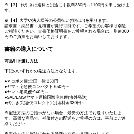
※【3】 代引きは送料と別途に手数料330円～1100円を申し受けま
す。
※【4】大学や法人様等の公費払い(後払い)を承ります。
請求書・納品書・見積書が発行可能です。ご希望のお客様は別途
ご相談ください。古書価格証明書をご希望される場合は、別途300
円のご負担をお願いしております。
書籍の購入について
商品引き渡し方法
下記のいずれかの発送方法となります。
●ネコポス便:全国一律 250円
●ヤマト宅急便コンパクト:650円～
●ヤマト宅急便:940円～
●SAL/EMS/ヤマト運輸国際宅急便(海外発送)
●代引き(宅急便コレクト):別途料金330円～
※配送方法のご指示がない場合、最安の方法でお送りいたしま
す。高価な商品で、補償付きの配送をご希望の方は、事前にご連
絡ください
※海外へのお届けにかかる送料は別途お見積いたします。