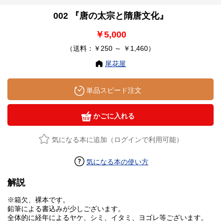
002 『唐の太宗と隋唐文化』
￥5,000
（送料：￥250 ～ ￥1,460）
尾花屋
単品スピード注文
かごに入れる
気になる本に追加（ログインで利用可能）
気になる本の使い方
解説
※箱欠、裸本です。
鉛筆による書込みが少しございます。
全体的に経年によるヤケ、シミ、イタミ、ヨゴレ等ございます。