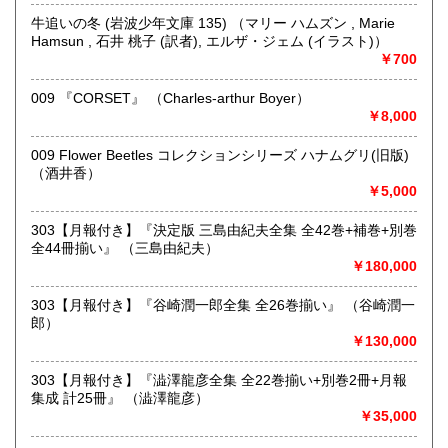
最寄駅：東小金井駅
牛追いの冬 (岩波少年文庫 135) （マリー ハムズン , Marie
営業時間：10:00～19:00
Hamsun , 石井 桃子 (訳者), エルザ・ジェム (イラスト)）
定休日：木曜日
￥700
書籍の買取について
009 『CORSET』 （Charles-arthur Boyer）
￥8,000
《出張買取ご希望の方》
009 Flower Beetles コレクションシリーズ ハナムグリ(旧版)
・日本全国出張買取可能です。ご希望のお客様はメールにて
（酒井香）
ご連絡いただくか、042-407-5798までお電話ください。
￥5,000
《宅配買取ご希望の方》
303【月報付き】『決定版 三島由紀夫全集 全42巻+補巻+別巻
・本の量、タイトルや著者名、本の状態などを事前にお知ら
全44冊揃い』 （三島由紀夫）
せください。
￥180,000
・本の背表紙の写真を事前にメールでお送りいただけると助
かります。
303【月報付き】『谷崎潤一郎全集 全26巻揃い』 （谷崎潤一
・買取できない本もございます。その際はご了承ください。
郎）
￥130,000
《店頭買取ご希望の方》
303【月報付き】『澁澤龍彦全集 全22巻揃い+別巻2冊+月報
・東京都小金井市の実店舗までお持ちください。
集成 計25冊』 （澁澤龍彦）
・営業時間 10:00～19:00 定休日:木曜日
￥35,000
取り扱い分野