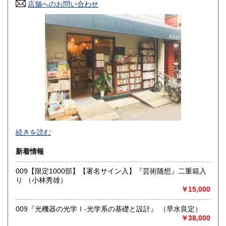
店舗へのお問い合わせ
高知県
福岡県
1,190円
1,460円
佐賀県
長崎県
1,460円
1,460円
熊本県
大分県
1,460円
1,460円
宮崎県
鹿児島県
1,460円
1,460円
沖縄県
1,460円
東京都小金井市にある店舗で古本、古書の買取や販売をして
続きを読む
おります。
出張買取、店頭買取なども行っておりますので、生前整理・
新着情報
終活・実家整理で古書や古い資料などが出てきたらご相談く
ださい。
009【限定1000部】【署名サイン入】『芸術随想』二重箱入
いつでもご対応させていただきます。
り （小林秀雄）
￥15,000
尾花屋 尾花雄馬（代表責任者）
東京都小金井市東町4-20-3
042-407-5798
009『光機器の光学Ⅰ-光学系の基礎と設計』 （早水良定）
￥38,000
沿線名：中央線