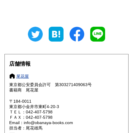
山梨県
長野県
940円
940円
岐阜県
静岡県
940円
940円
愛知県
三重県
940円
940円
滋賀県
京都府
1,060円
1,060円
大阪府
兵庫県
1,060円
1,060円
店舗情報
奈良県
和歌山県
1,060円
1,060円
尾花屋
東京都公安委員会許可 第303271409063号
鳥取県
島根県
1,190円
1,190円
書籍商 尾花屋
岡山県
広島県
1,190円
1,190円
〒184-0011
東京都小金井市東町4-20-3
ＴＥＬ：042-407-5798
山口県
徳島県
1,190円
1,190円
ＦＡＸ：042-407-5798
Email：info@obanaya-books.com
香川県
愛媛県
1,190円
1,190円
担当者：尾花雄馬