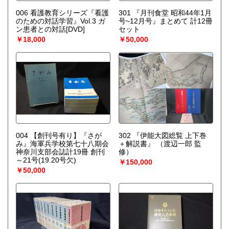
006 看護教育シリーズ『看護
301 『月刊食堂 昭和44年1月
のための対話学習』Vol.3 ガ
号~12月号』まとめて 計12冊
ン患者との対話[DVD]
セット
￥18,000
￥50,000
004 【創刊号有り】『さが
302 『伊能大図総覧 上下巻
み』海軍兵学校第七十八期会
＋解説書』
（渡辺一郎 監
神奈川支部会誌計19冊 創刊
修）
～21号(19.20号欠)
￥150,000
￥50,000