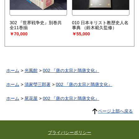
302 『世界戦争史』別巻共
010 日本キリスト教歴史人名
全11巻揃
事典
（鈴木範久監修）
￥70,000
￥55,000
ホーム
光風館
002 『唐の太宗と隋唐文化』
ホーム
清家瑩三郎著
002 『唐の太宗と隋唐文化』
ホーム
尾花屋
002 『唐の太宗と隋唐文化』
ページ上部へ戻る
プライバシーポリシー