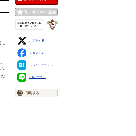
ポストする
函に
シェアする
ん。
ブックマークする
料を
くだ
LINEで送る
ま