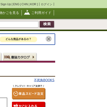
Sign Up [
ENG
|
CHN
|
KOR
]
ログイン
物かごを見る
ご利用ガイド
不死鳥BOOKS