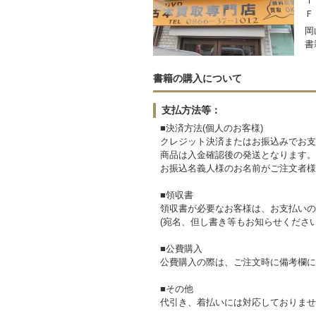
Ｔ
Ｆ
岡
書
書籍の購入について
支払方法等：
■決済方法(個人のお客様)
クレジット決済またはお振込みでお支
商品は入金確認後の発送となります。
お振込名義人様のお名前がご注文者様
■領収書
領収書が必要なお客様は、お支払いの
(宛名、但し書き等もお知らせください
■公費購入
公費購入の際は、ご注文時に備考欄に
■その他
代引き、着払いには対応しておりませ