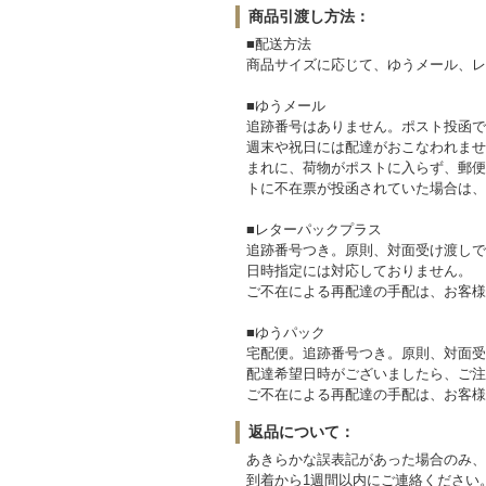
商品引渡し方法：
■配送方法
商品サイズに応じて、ゆうメール、レ
■ゆうメール
追跡番号はありません。ポスト投函で
週末や祝日には配達がおこなわれませ
まれに、荷物がポストに入らず、郵便
トに不在票が投函されていた場合は、
■レターパックプラス
追跡番号つき。原則、対面受け渡しで
日時指定には対応しておりません。
ご不在による再配達の手配は、お客様
■ゆうパック
宅配便。追跡番号つき。原則、対面受
配達希望日時がございましたら、ご注
ご不在による再配達の手配は、お客様
返品について：
あきらかな誤表記があった場合のみ、
到着から1週間以内にご連絡ください