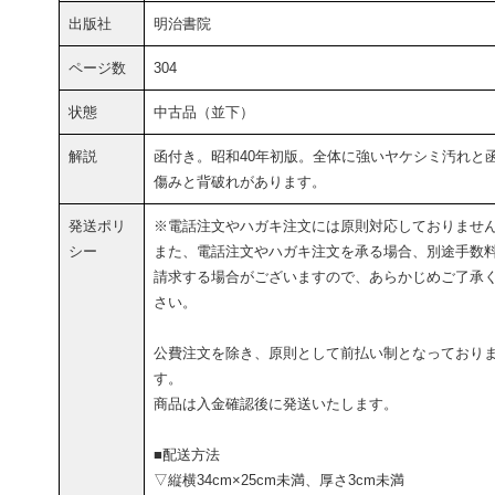
出版社
明治書院
ページ数
304
状態
中古品（並下）
解説
函付き。昭和40年初版。全体に強いヤケシミ汚れと
傷みと背破れがあります。
発送ポリ
※電話注文やハガキ注文には原則対応しておりませ
シー
また、電話注文やハガキ注文を承る場合、別途手数
請求する場合がございますので、あらかじめご了承
さい。
公費注文を除き、原則として前払い制となっており
す。
商品は入金確認後に発送いたします。
■配送方法
▽縦横34cm×25cm未満、厚さ3cm未満